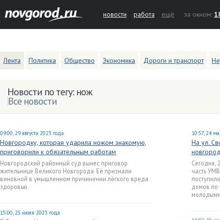
новости
работа
ещё
за окном:
1
Лента
Политика
Общество
Экономика
Дороги и транспорт
Не
Новости по тегу: нож
Все новости
09:00, 29 августа 2023 года
10:57, 24 м
Новгородку, которая ударила ножом знакомую,
На ул. С
приговорили к обязательным работам
новгоро
Новгородский районный суд вынес приговор
Сегодня, 
жительнице Великого Новгорода. Её признали
часть УМВ
виновной в умышленном причинении лёгкого вреда
поступило
здоровью.
домов по
молодыми
15:00, 25 июля 2023 года