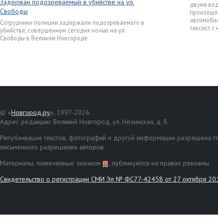
Задержан подозреваемый в убийстве на ул.
двумя вод
Свободы
произошла
автомобил
Сотрудники полиции задержали подозреваемого в
таксист с
убийстве, совершённом сегодня ночью на ул.
Свободы в Великом Новгороде.
© «
Новгород.ру
», 1997-2026.
Адрес редакции: Великий Новгород, ул. Нехинская, д. 8
Републикация текстов, фотографий и другой информации разрешена то
письменного разрешения авторов.
Материалы, помеченные значком
, публикуются на правах рекламы.
Свидетельство о регистрации СМИ Эл № ФС77-42458 от 27 октября 20