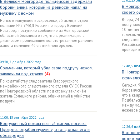
12:02, 25 с
В Великом Новгороде полицейские задержали
В Новгор
боровичанина, который из ревности напал на
своего о
мужчину с ножом
Вчера, 24
Ночью в минувшее воскресенье, 23 июля, в отдел
поступило
полиции №2 УМВД России по городу Великий
10-летнег
Новгород поступило сообщение из Новгородской
телесным
областной больницы о том, что в реанимацию с
следстве
диагнозом проникающее колото-резанное ранение
Российск
живота помещен 46-летний новгородец.
проводит
09:30, 3 декабря 2022 года
17:48, 9 ию
Сольчанина, который убил свою подругу ножом,
В Новгор
заключили под стражу
(4)
скончалс
По ходатайству следователя Старорусского
Сегодня, 
межрайонного следственного отдела СУ СК России
боровичск
по Новгородской области под стражу заключён
что в ква
житель Солецкого района, обвиняемый в убийстве
Подбельск
подруги.
между мо
ножевое 
11:00, 15 сентября 2022 года
Вооружённый ножом пьяный житель посёлка
12:26, 6 но
Прогресс ограбил мужчину, а тот догнал его и
В отноше
обезвредил
водителя