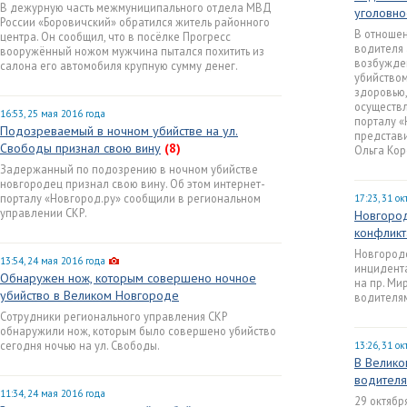
В дежурную часть межмуниципального отдела МВД
уголовно
России «Боровичский» обратился житель районного
В отношен
центра. Он сообщил, что в посёлке Прогресс
водителя 
вооружённый ножом мужчина пытался похитить из
возбужден
салона его автомобиля крупную сумму денег.
убийство
здоровью,
осуществл
16:53, 25 мая 2016 года
порталу 
Подозреваемый в ночном убийстве на ул.
представ
Свободы признал свою вину
(8)
Ольга Кор
Задержанный по подозрению в ночном убийстве
новгородец признал свою вину. Об этом интернет-
порталу «Новгород.ру» сообщили в региональном
17:23, 31 о
управлении СКР.
Новгород
конфликт
Новгородс
13:54, 24 мая 2016 года
инцидента
Обнаружен нож, которым совершено ночное
на пр. Ми
убийство в Великом Новгороде
водителя
Сотрудники регионального управления СКР
обнаружили нож, которым было совершено убийство
сегодня ночью на ул. Свободы.
13:26, 31 о
В Велико
водителя
11:34, 24 мая 2016 года
29 октябр