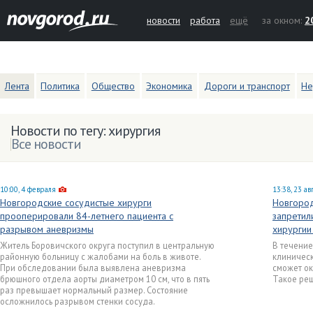
новости
работа
ещё
за окном:
2
Лента
Политика
Общество
Экономика
Дороги и транспорт
Не
Новости по тегу: хирургия
Все новости
10:00, 4 февраля
13:38, 23 ав
Новгородские сосудистые хирурги
Новгород
прооперировали 84-летнего пациента с
запретил
разрывом аневризмы
хирургии
Житель Боровичского округа поступил в центральную
В течение
районную больницу с жалобами на боль в животе.
клиническ
При обследовании была выявлена аневризма
сможет ок
брюшного отдела аорты диаметром 10 см, что в пять
Такое ре
раз превышает нормальный размер. Состояние
осложнилось разрывом стенки сосуда.