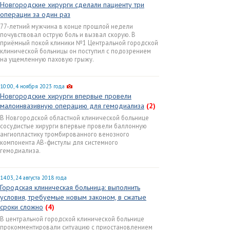
Новгородские хирурги сделали пациенту три
операции за один раз
77-летний мужчина в конце прошлой недели
почувствовал острую боль и вызвал скорую. В
приёмный покой клиники №1 Центральной городской
клинической больницы он поступил с подозрением
на ущемленную паховую грыжу.
10:00, 4 ноября 2023 года
Новгородские хирурги впервые провели
малоинвазивную операцию для гемодиализа
(2)
В Новгородской областной клинической больнице
сосудистые хирурги впервые провели баллонную
ангиопластику тромбированного венозного
компонента АВ-фистулы для системного
гемодиализа.
14:03, 24 августа 2018 года
Городская клиническая больница: выполнить
условия, требуемые новым законом, в сжатые
сроки сложно
(4)
В центральной городской клинической больнице
прокомментировали ситуацию с приостановлением