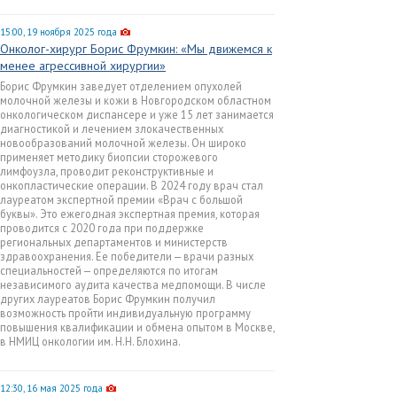
15:00, 19 ноября 2025 года
Онколог-хирург Борис Фрумкин: «Мы движемся к
менее агрессивной хирургии»
Борис Фрумкин заведует отделением опухолей
молочной железы и кожи в Новгородском областном
онкологическом диспансере и уже 15 лет занимается
диагностикой и лечением злокачественных
новообразований молочной железы. Он широко
применяет методику биопсии сторожевого
лимфоузла, проводит реконструктивные и
онкопластические операции. В 2024 году врач стал
лауреатом экспертной премии «Врач с большой
буквы». Это ежегодная экспертная премия, которая
проводится с 2020 года при поддержке
региональных департаментов и министерств
здравоохранения. Ее победители — врачи разных
специальностей — определяются по итогам
независимого аудита качества медпомощи. В числе
других лауреатов Борис Фрумкин получил
возможность пройти индивидуальную программу
повышения квалификации и обмена опытом в Москве,
в НМИЦ онкологии им. Н.Н. Блохина.
12:30, 16 мая 2025 года