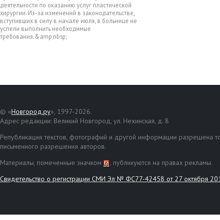
деятельности по оказанию услуг пластической
хирургии. Из-за изменений в законодательстве,
вступивших в силу в начале июля, в больнице не
успели выполнить необходимые
требования.&amp;nbsp;
© «
Новгород.ру
», 1997-2026.
Адрес редакции: Великий Новгород, ул. Нехинская, д. 8
Републикация текстов, фотографий и другой информации разрешена то
письменного разрешения авторов.
Материалы, помеченные значком
, публикуются на правах рекламы.
Свидетельство о регистрации СМИ Эл № ФС77-42458 от 27 октября 20