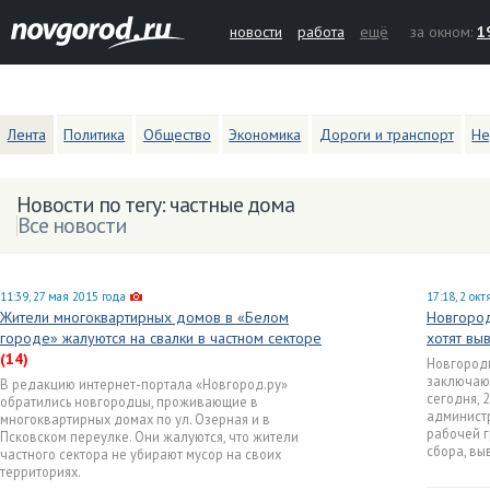
новости
работа
ещё
за окном:
1
Лента
Политика
Общество
Экономика
Дороги и транспорт
Не
Новости по тегу: частные дома
Все новости
11:39, 27 мая 2015 года
17:18, 2 ок
Жители многоквартирных домов в «Белом
Новгород
городе» жалуются на свалки в частном секторе
хотят вы
(14)
Новгородц
заключают
В редакцию интернет-портала «Новгород.ру»
сегодня, 
обратились новгородцы, проживающие в
админист
многоквартирных домах по ул. Озерная и в
рабочей г
Псковском переулке. Они жалуются, что жители
сбора, вы
частного сектора не убирают мусор на своих
территориях.