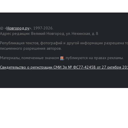
© «
Новгород.ру
», 1997-2026.
Адрес редакции: Великий Новгород, ул. Нехинская, д. 8
Републикация текстов, фотографий и другой информации разрешена то
письменного разрешения авторов.
Материалы, помеченные значком
, публикуются на правах рекламы.
Свидетельство о регистрации СМИ Эл № ФС77-42458 от 27 октября 20