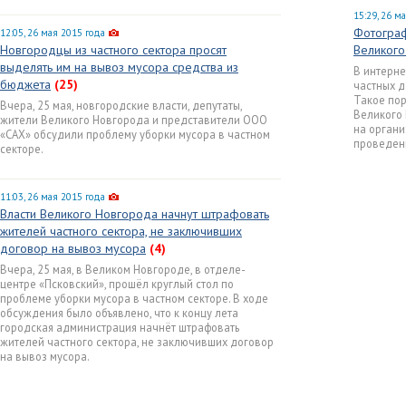
15:29, 26 м
Фотограф
12:05, 26 мая 2015 года
Новгородцы из частного сектора просят
Великого
выделять им на вывоз мусора средства из
В интерне
бюджета
(25)
частных д
Такое по
Вчера, 25 мая, новгородские власти, депутаты,
Великого 
жители Великого Новгорода и представители ООО
на орган
«САХ» обсудили проблему уборки мусора в частном
проведени
секторе.
11:03, 26 мая 2015 года
Власти Великого Новгорода начнут штрафовать
жителей частного сектора, не заключивших
договор на вывоз мусора
(4)
Вчера, 25 мая, в Великом Новгороде, в отделе-
центре «Псковский», прошёл круглый стол по
проблеме уборки мусора в частном секторе. В ходе
обсуждения было объявлено, что к концу лета
городская администрация начнёт штрафовать
жителей частного сектора, не заключивших договор
на вывоз мусора.