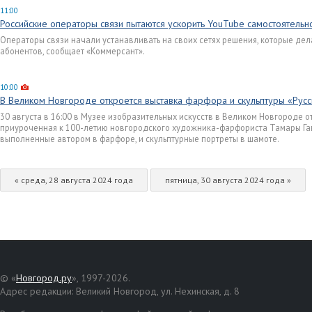
11:00
Российские операторы связи пытаются ускорить YouTube самостоятельн
Операторы связи начали устанавливать на своих сетях решения, которые де
абонентов, сообщает «Коммерсант».
10:00
В Великом Новгороде откроется выставка фарфора и скульптуры «Русс
30 августа в 16:00 в Музее изобразительных искусств в Великом Новгороде от
приуроченная к 100-летию новгородского художника-фарфориста Тамары Гав
выполненные автором в фарфоре, и скульптурные портреты в шамоте.
« среда, 28 августа 2024 года
пятница, 30 августа 2024 года »
© «
Новгород.ру
», 1997-2026.
Адрес редакции: Великий Новгород, ул. Нехинская, д. 8