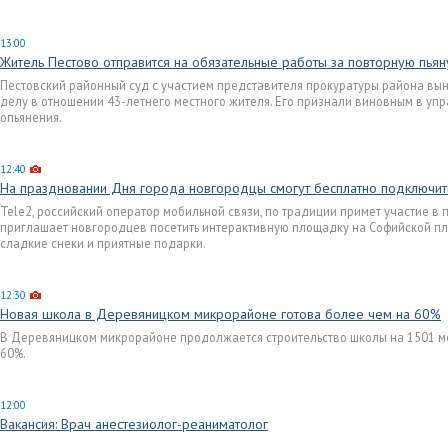
13:00
Житель Пестово отправится на обязательные работы за повторную пья
Пестовский районный суд с участием представителя прокуратуры района вы
делу в отношении 43-летнего местного жителя. Его признали виновным в уп
опьянения.
12:40
На праздновании Дня города новгородцы смогут бесплатно подключить
Tele2, российский оператор мобильной связи, по традиции примет участие в
приглашает новгородцев посетить интерактивную площадку на Софийской пло
сладкие снеки и приятные подарки.
12:30
Новая школа в Деревяницком микрорайоне готова более чем на 60%
В Деревяницком микрорайоне продолжается строительство школы на 1501 мес
60%.
12:00
Вакансия: Врач анестезиолог-реаниматолог