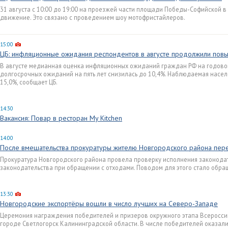
31 августа с 10:00 до 19:00 на проезжей части площади Победы-Софийской 
движение. Это связано с проведением шоу мотофристайлеров.
15:00
ЦБ: инфляционные ожидания респондентов в августе продолжили пов
В августе медианная оценка инфляционных ожиданий граждан РФ на годово
долгосрочных ожиданий на пять лет снизилась до 10,4%. Наблюдаемая насе
15,0%, сообщает ЦБ.
14:30
Вакансия: Повар в ресторан My Kitchen
14:00
После вмешательства прокуратуры жителю Новгородского района пере
Прокуратура Новгородского района провела проверку исполнения законода
законодательства при обращении с отходами. Поводом для этого стало обра
13:30
Новгородские экспортёры вошли в число лучших на Северо-Западе
Церемония награждения победителей и призеров окружного этапа Всеросси
городе Светлогорск Калининградской области. В числе победителей оказали