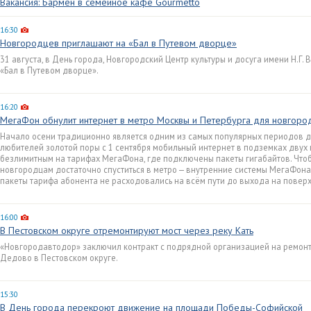
Вакансия: Бармен в семейное кафе Gourmetto
16:30
Новгородцев приглашают на «Бал в Путевом дворце»
31 августа, в День города, Новгородский Центр культуры и досуга имени Н.Г
«Бал в Путевом дворце».
16:20
МегаФон обнулит интернет в метро Москвы и Петербурга для новгоро
Начало осени традиционно является одним из самых популярных периодов дл
любителей золотой поры с 1 сентября мобильный интернет в подземках двух
безлимитным на тарифах МегаФона, где подключены пакеты гигабайтов. Что
новгородцам достаточно спуститься в метро — внутренние системы МегаФона 
пакеты тарифа абонента не расходовались на всём пути до выхода на поверх
16:00
В Пестовском округе отремонтируют мост через реку Кать
«Новгородавтодор» заключил контракт с подрядной организацией на ремонт 
Дедово в Пестовском округе.
15:30
В День города перекроют движение на площади Победы-Софийской