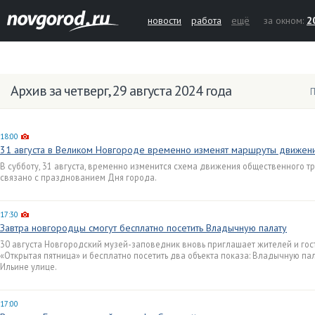
новости
работа
ещё
за окном:
2
Архив за четверг, 29 августа 2024 года
П
18:00
31 августа в Великом Новгороде временно изменят маршруты движени
В субботу, 31 августа, временно изменится схема движения общественного т
связано с празднованием Дня города.
17:30
Завтра новгородцы смогут бесплатно посетить Владычную палату
30 августа Новгородский музей-заповедник вновь приглашает жителей и гост
«Открытая пятница» и бесплатно посетить два объекта показа: Владычную па
Ильине улице.
17:00