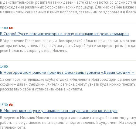
в действительности родители таких детей часто сталкиваются со сложностя
прохождении различных бюрократических процедур. Для них крайне важно
медицинским, социальным и иным вопросам, связанным со здоровьем и благ
15:00
В Старой Руссе автоинспекторы в грозу вытащили из реки катамаран
В Управление Госавтоинспекции Новгородской области пришло письмо от жит
автора письма, в ночь с 22 на 23 августа в Старой Руссе во время грозы его 
реке Полисть в сторону озера Ильмень.
14:00
В Новгородском районе пройдёт фестиваль туризма «Давай сходим —
15 сентября на площадке клуба отдыха «Ильмень» в Новгородском районе со
сходим — давай съездим». Жители региона смогут узнать, куда можно поехать
рассказать о себе и установить новые контакты.
13:30
В Мошенском округе устанавливают пятую газовую котельную
В деревню Мельник Мошенского округа доставили газовую блочно-модульну
работы по ее установке на специально подготовленный фундамент. На следу
тепловой сети.