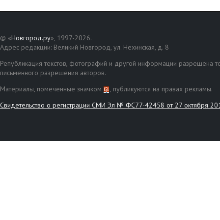
© «
Новгород.ру
», 1997-2026.
Адрес редакции: Великий Новгород, ул. Нехинская, д. 8
Републикация текстов, фотографий и другой информации разрешена то
письменного разрешения авторов.
Материалы, помеченные значком
, публикуются на правах рекламы.
Свидетельство о регистрации СМИ Эл № ФС77-42458 от 27 октября 20