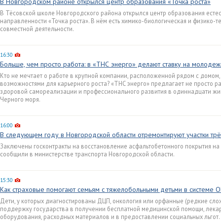
В Новгородском районе открылся центр образования «Точка роста»
В Тёсовской школе Новгородского района открылся центр образования есте
направленности «Точка роста». В нём есть химико-биологическая и физико-т
совместной деятельности.
16:30
Больше, чем просто работа: в «ТНС энерго» делают ставку на молодеж
Кто не мечтает о работе в крупной компании, расположенной рядом с домом,
возможностями для карьерного роста? «ТНС энерго» предлагает не просто ра
здоровой самореализации и профессионального развития в одиннадцати жив
Черного моря.
16:00
В следующем году в Новгородской области отремонтируют участки тр
Заключены госконтракты на восстановление асфальтобетонного покрытия на у
сообщили в министерстве транспорта Новгородской области.
15:30
Как страховые помогают семьям с тяжелобольными детьми в системе 
Дети, у которых диагностированы ДЦП, онкология или орфанные (редкие слож
поддержку государства в получении бесплатной медицинской помощи, лека
оборудования, расходных материалов и в предоставлении социальных льгот.