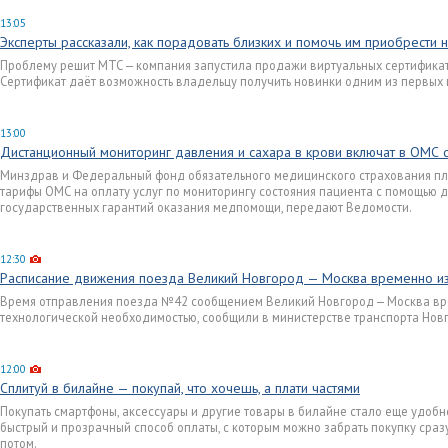
13:05
Эксперты рассказали, как порадовать близких и помочь им приобрести 
Проблему решит МТС — компания запустила продажи виртуальных сертификато
Сертификат даёт возможность владельцу получить новинки одним из первых 
13:00
Дистанционный мониторинг давления и сахара в крови включат в ОМС 
Минздрав и Федеральный фонд обязательного медицинского страхования пла
тарифы ОМС на оплату услуг по мониторингу состояния пациента с помощью 
государственных гарантий оказания медпомощи, передают Ведомости.
12:30
Расписание движения поезда Великий Новгород — Москва временно и
Время отправления поезда №42 сообщением Великий Новгород — Москва вре
технологической необходимостью, сообщили в министерстве транспорта Нов
12:00
Сплитуй в билайне — покупай, что хочешь, а плати частями
Покупать смартфоны, аксессуары и другие товары в билайне стало еще удобне
быстрый и прозрачный способ оплаты, с которым можно забрать покупку сразу,
потом.