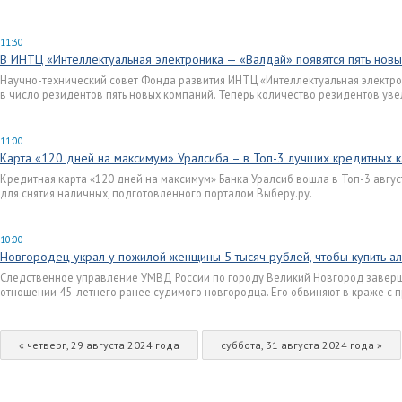
11:30
В ИНТЦ «Интеллектуальная электроника — «Валдай» появятся пять нов
Научно-технический совет Фонда развития ИНТЦ «Интеллектуальная электр
в число резидентов пять новых компаний. Теперь количество резидентов уве
11:00
Карта «120 дней на максимум» Уралсиба – в Топ-3 лучших кредитных к
Кредитная карта «120 дней на максимум» Банка Уралсиб вошла в Топ-3 авгус
для снятия наличных, подготовленного порталом Выберу.ру.
10:00
Новгородец украл у пожилой женщины 5 тысяч рублей, чтобы купить алк
Следственное управление УМВД России по городу Великий Новгород заверш
отношении 45-летнего ранее судимого новгородца. Его обвиняют в краже с 
« четверг, 29 августа 2024 года
суббота, 31 августа 2024 года »