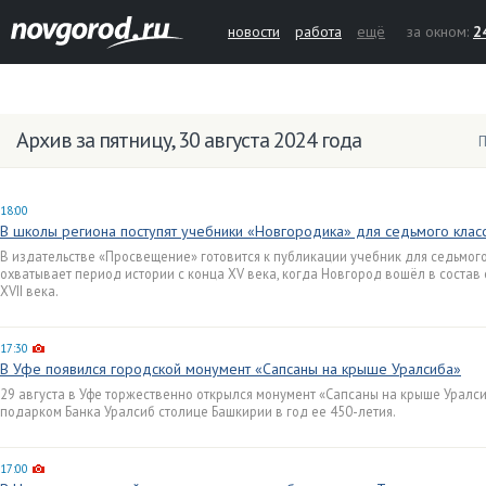
новости
работа
ещё
за окном:
2
Архив за пятницу, 30 августа 2024 года
П
18:00
В школы региона поступят учебники «Новгородика» для седьмого клас
В издательстве «Просвещение» готовится к публикации учебник для седьмог
охватывает период истории с конца XV века, когда Новгород вошёл в состав 
XVII века.
17:30
В Уфе появился городской монумент «Сапсаны на крыше Уралсиба»
29 августа в Уфе торжественно открылся монумент «Сапсаны на крыше Уралси
подарком Банка Уралсиб столице Башкирии в год ее 450-летия.
17:00