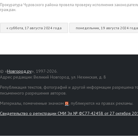
Прокуратура Чудовского района провела проверку исполнения законодател
граждан.
« суббота, 17 августа 2024 года
понедельник, 19 августа 2024 года
© «
Новгород.ру
», 1997-2026.
Адрес редакции: Великий Новгород, ул. Нехинская, д. 8
Републикация текстов, фотографий и другой информации разрешена то
письменного разрешения авторов.
Материалы, помеченные значком
, публикуются на правах рекламы.
Свидетельство о регистрации СМИ Эл № ФС77-42458 от 27 октября 20