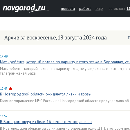
новости
работа
ещё
за окном:
1
Архив за воскресенье, 18 августа 2024 года
П
17:49
Мать ребёнка, который ползал по карнизу пятого этажа в Боровичах, усн
Мать ребенка, который ползал по карнизу окна, не уследила за малышом, пот
телеграм-канал Baza.
12:47
В Новгородской области ожидаются ливни и грозы
Главное управление МЧС России по Новгородской области предупредило об
11:57
В Батецком округе сбили 16-летнего мотоциклиста
В Новгородской области за сутки зарегистрировали одно ДТП, в котором по