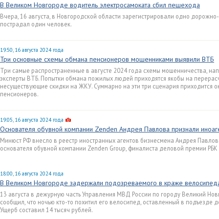
В Великом Новгороде водитель электросамоката сбил пешехода
Вчера, 16 августа, в Новгородской области зарегистрировали одно дорожно
пострадал один человек.
19:50, 16 августа 2024 года
Три основные схемы обмана пенсионеров мошенниками выявили ВТБ
Три самые распространенные в августе 2024 года схемы мошенничества, на
эксперты ВТБ. Попытки обмана пожилых людей приходятся якобы на перерас
несуществующие скидки на ЖКУ. Суммарно на эти три сценария приходится о
пенсионеров.
19:05, 16 августа 2024 года
Основателя обувной компании Zenden Андрея Павлова признали иноаг
Минюст РФ внесло в реестр иностранных агентов бизнесмена Андрея Павлов
основателя обувной компании Zenden Group, финалиста деловой премии РБК
18:00, 16 августа 2024 года
В Великом Новгороде задержали подозреваемого в краже велосипед
13 августа в дежурную часть Управления МВД России по городу Великий Нов
сообщил, что ночью кто-то похитил его велосипед, оставленный в подъезде 
Ущерб составил 14 тысяч рублей.