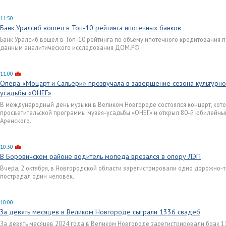
11:50
Банк Уралсиб вошел в Топ-10 рейтинга ипотечных банков
Банк Уралсиб вошел в Топ-10 рейтинга по объему ипотечного кредитования по
данным аналитического исследования ДОМ.РФ
11:00
Опера «Моцарт и Сальери» прозвучала в завершение сезона культурно
усадьбы «ОНЕГ»
В международный день музыки в Великом Новгороде состоялся концерт, кото
просветительской программы музея-усадьбы «ОНЕГ» и открыл 80-й юбилейн
Аренского.
10:30
В Боровичском районе водитель мопеда врезался в опору ЛЭП
Вчера, 2 октября, в Новгородской области зарегистрировали одно дорожно-
пострадал один человек.
10:00
За девять месяцев в Великом Новгороде сыграли 1336 свадеб
За девять месяцев 2024 года в Великом Новгороде зарегистрировали брак 13