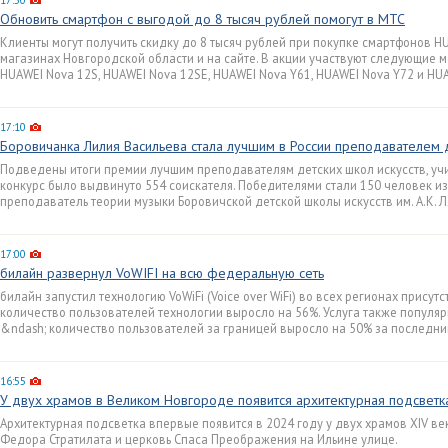
17:50
Обновить смартфон с выгодой до 8 тысяч рублей помогут в МТС
Клиенты могут получить скидку до 8 тысяч рублей при покупке смартфонов H
магазинах Новгородской области и на сайте. В акции участвуют следующие м
HUAWEI Nova 12S, HUAWEI Nova 12SE, HUAWEI Nova Y61, HUAWEI Nova Y72 и HUA
17:10
Боровичанка Лилия Васильева стала лучшим в России преподавателем 
Подведены итоги премии лучшим преподавателям детских школ искусств, учил
конкурс было выдвинуто 554 соискателя. Победителями стали 150 человек из 
преподаватель теории музыки Боровичской детской школы искусств им. А.К. 
17:00
билайн развернул VoWIFI на всю федеральную сеть
билайн запустил технологию VoWiFi (Voice over WiFi) во всех регионах присут
количество пользователей технологии выросло на 56%. Услуга также популяр
&ndash; количество пользователей за границей выросло на 50% за последни
16:55
У двух храмов в Великом Новгороде появится архитектурная подсветк
Архитектурная подсветка впервые появится в 2024 году у двух храмов XIV ве
Федора Стратилата и церковь Спаса Преображения на Ильине улице.