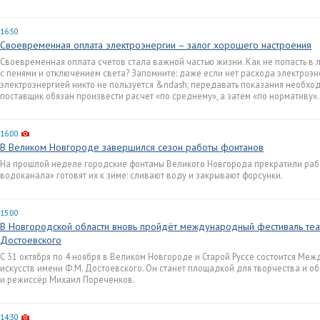
16:50
Своевременная оплата электроэнергии – залог хорошего настроения
Своевременная оплата счетов стала важной частью жизни. Как не попасть в л
с пенями и отключением света? Запомните: даже если нет расхода электроэн
электроэнергией никто не пользуется &ndash; передавать показания необх
поставщик обязан произвести расчет «по среднему», а затем «по нормативу».
16:00
В Великом Новгороде завершился сезон работы фонтанов
На прошлой неделе городские фонтаны Великого Новгорода прекратили рабо
водоканала» готовят их к зиме: сливают воду и закрывают форсунки.
15:00
В Новгородской области вновь пройдёт международный фестиваль теат
Достоевского
С 31 октября по 4 ноября в Великом Новгороде и Старой Руссе состоится Ме
искусств имени Ф.М. Достоевского. Он станет площадкой для творчества и о
и режиссёр Михаил Пореченков.
14:30