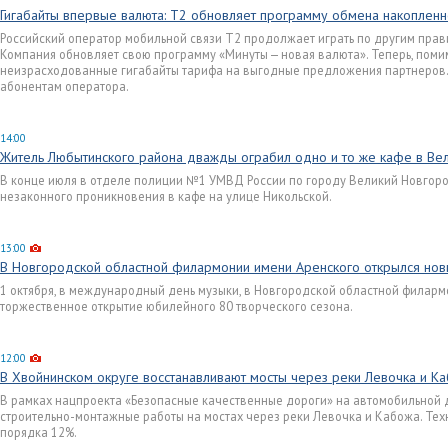
Гигабайты впервые валюта: T2 обновляет программу обмена накопленн
Российский оператор мобильной связи T2 продолжает играть по другим прави
Компания обновляет свою программу «Минуты — новая валюта». Теперь, помим
неизрасходованные гигабайты тарифа на выгодные предложения партнеров. 
абонентам оператора.
14:00
Житель Любытинского района дважды ограбил одно и то же кафе в В
В конце июля в отделе полиции №1 УМВД России по городу Великий Новгоро
незаконного проникновения в кафе на улице Никольской.
13:00
В Новгородской областной филармонии имени Аренского открылся нов
1 октября, в международный день музыки, в Новгородской областной филарм
торжественное открытие юбилейного 80 творческого сезона.
12:00
В Хвойнинском округе восстанавливают мосты через реки Левочка и К
В рамках нацпроекта «Безопасные качественные дороги» на автомобильной 
строительно-монтажные работы на мостах через реки Левочка и Кабожа. Техн
порядка 12%.