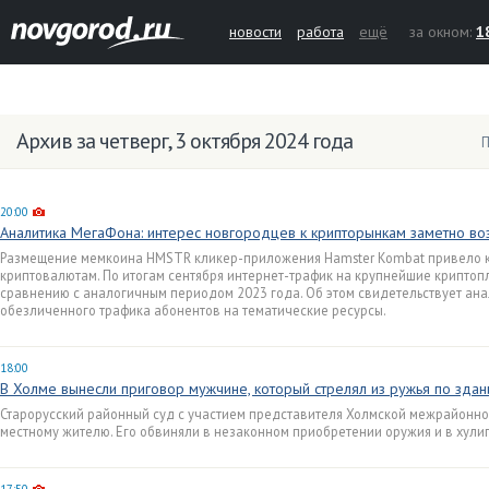
новости
работа
ещё
за окном:
1
Архив за четверг, 3 октября 2024 года
П
20:00
Аналитика МегаФона: интерес новгородцев к крипторынкам заметно во
Размещение мемкоина HMSTR кликер-приложения Hamster Kombat привело к 
криптовалютам. По итогам сентября интернет-трафик на крупнейшие криптоп
сравнению с аналогичным периодом 2023 года. Об этом свидетельствует ан
обезличенного трафика абонентов на тематические ресурсы.
18:00
В Холме вынесли приговор мужчине, который стрелял из ружья по зда
Старорусский районный суд с участием представителя Холмской межрайонно
местному жителю. Его обвиняли в незаконном приобретении оружия и в хулиг