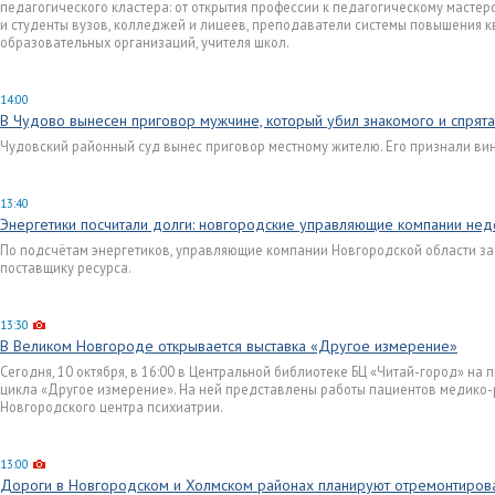
педагогического кластера: от открытия профессии к педагогическому мастер
и студенты вузов, колледжей и лицеев, преподаватели системы повышения 
образовательных организаций, учителя школ.
14:00
В Чудово вынесен приговор мужчине, который убил знакомого и спрята
Чудовский районный суд вынес приговор местному жителю. Его признали вин
13:40
Энергетики посчитали долги: новгородские управляющие компании нед
По подсчётам энергетиков, управляющие компании Новгородской области з
поставщику ресурса.
13:30
В Великом Новгороде открывается выставка «Другое измерение»
Сегодня, 10 октября, в 16:00 в Центральной библиотеке БЦ «Читай-город» на 
цикла «Другое измерение». На ней представлены работы пациентов медико
Новгородского центра психиатрии.
13:00
Дороги в Новгородском и Холмском районах планируют отремонтиров