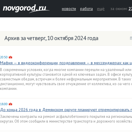
новости
работа
ещё
за окном:
2
Архив за четверг, 10 октября 2024 года
П
20:50
Мафия — в видеоконференции, поздравления — в мессенджерах: как 
В современных условиях, когда многие компании перешли на удалённый ил
корпоративной культуры становится одной из ключевых задач. В офисе куль
совместным обедам, встречам и более неформальным мероприятиям. В таких
дистанционно, могут чувствовать свое отчуждение от коллектива, из-за чего
компании.
18:00
До конца 2026 года в Демянском округе планируют отремонтировать 
Заключены контракты на ремонт асфальтобетонного покрытия на региональн
округах. Об этом сообщили в министерстве транспорта и дорожного хозяйств