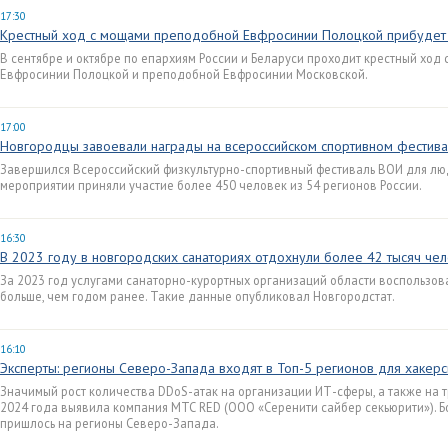
17:30
Крестный ход с мощами преподобной Евфросинии Полоцкой прибудет
В сентябре и октябре по епархиям России и Беларуси проходит крестный ход
Евфросинии Полоцкой и преподобной Евфросинии Московской.
17:00
Новгородцы завоевали награды на всероссийском спортивном фестив
Завершился Всероссийский физкультурно-спортивный фестиваль ВОИ для люд
мероприятии приняли участие более 450 человек из 54 регионов России.
16:30
В 2023 году в новгородских санаториях отдохнули более 42 тысяч че
За 2023 год услугами санаторно-курортных организаций области воспользова
больше, чем годом ранее. Такие данные опубликовал Новгородстат.
16:10
Эксперты: регионы Северо-Запада входят в Топ-5 регионов для хакерс
Значимый рост количества DDoS-атак на организации ИТ-сферы, а также на 
2024 года выявила компания МТС RED (ООО «Серенити сайбер секьюрити»). 
пришлось на регионы Северо-Запада.