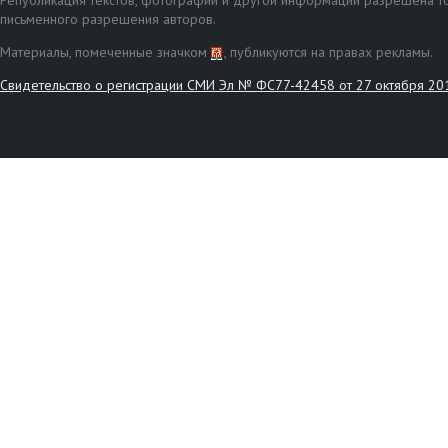
Републикация текстов, фотографий и другой информации разрешена то
письменного разрешения авторов.
Материалы, помеченные значком
, публикуются на правах рекламы.
Свидетельство о регистрации СМИ Эл № ФС77-42458 от 27 октября 20