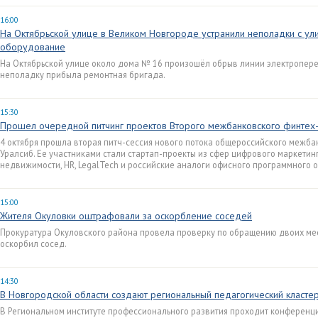
16:00
На Октябрьской улице в Великом Новгороде устранили неполадки с у
оборудование
На Октябрьской улице около дома № 16 произошёл обрыв линии электропере
неполадку прибыла ремонтная бригада.
15:30
Прошел очередной питчинг проектов Второго межбанковского финтех-
4 октября прошла вторая питч-сессия нового потока общероссийского межба
Уралсиб. Ее участниками стали стартап-проекты из сфер цифрового маркетин
недвижимости, HR, LegalTech и российские аналоги офисного программного 
15:00
Жителя Окуловки оштрафовали за оскорбление соседей
Прокуратура Окуловского района провела проверку по обращению двоих мест
оскорбил сосед.
14:30
В Новгородской области создают региональный педагогический класте
В Региональном институте профессионального развития проходит конференц