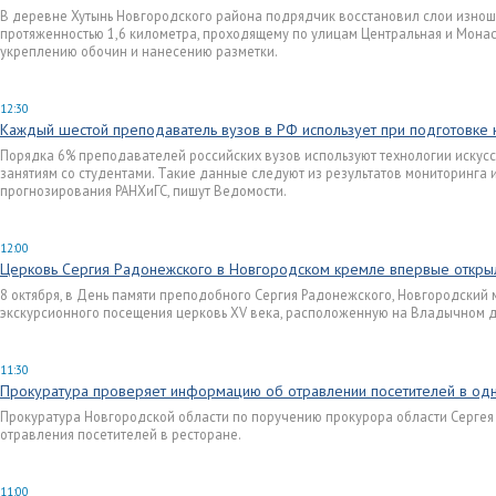
В деревне Хутынь Новгородского района подрядчик восстановил слои изнош
протяженностью 1,6 километра, проходящему по улицам Центральная и Мона
укреплению обочин и нанесению разметки.
12:30
Каждый шестой преподаватель вузов в РФ использует при подготовке 
Порядка 6% преподавателей российских вузов используют технологии искусс
занятиям со студентами. Такие данные следуют из результатов мониторинга 
прогнозирования РАНХиГС, пишут Ведомости.
12:00
Церковь Сергия Радонежского в Новгородском кремле впервые откры
8 октября, в День памяти преподобного Сергия Радонежского, Новгородский
экскурсионного посещения церковь XV века, расположенную на Владычном 
11:30
Прокуратура проверяет информацию об отравлении посетителей в од
Прокуратура Новгородской области по поручению прокурора области Сергея
отравления посетителей в ресторане.
11:00