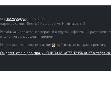
© «
Новгород.ру
», 1997-2026.
Адрес редакции: Великий Новгород, ул. Нехинская, д. 8
Републикация текстов, фотографий и другой информации разрешена то
письменного разрешения авторов.
Материалы, помеченные значком
, публикуются на правах рекламы.
Свидетельство о регистрации СМИ Эл № ФС77-42458 от 27 октября 20