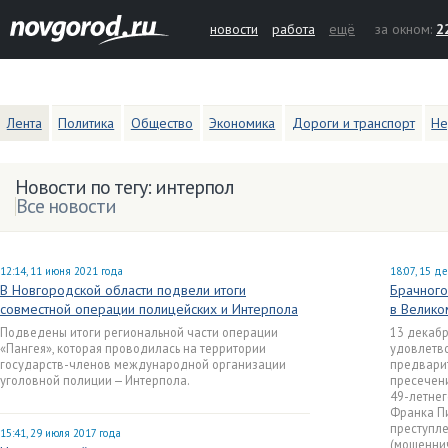
новости
работа
ещё
за окном:
2
Лента
Политика
Общество
Экономика
Дороги и транспорт
Не
Новости по тегу: интерпол
Все новости
12:14, 11 июня 2021 года
18:07, 15 д
В Новгородской области подвели итоги
Брачного
совместной операции полицейских и Интерпола
в Велик
Подведены итоги региональной части операции
13 декаб
«Пангея», которая проводилась на территории
удовлетв
государств-членов международной организации
предвари
уголовной полиции — Интерпола.
пресечени
49-летне
Франка Пи
преступле
15:41, 29 июля 2017 года
(мошеннич