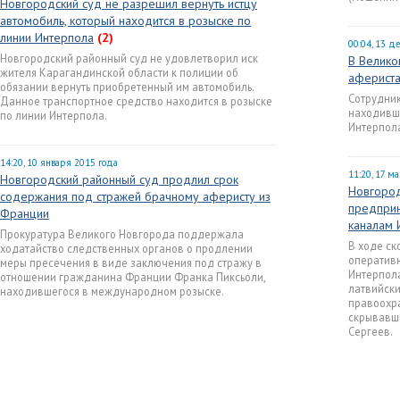
Новгородский суд не разрешил вернуть истцу
автомобиль, который находится в розыске по
линии Интерпола
(2)
00:04, 13 д
Новгородский районный суд не удовлетворил иск
В Велико
жителя Карагандинской области к полиции об
афериста
обязании вернуть приобретенный им автомобиль.
Сотрудни
Данное транспортное средство находится в розыске
находивш
по линии Интерпола.
Интерпол
14:20, 10 января 2015 года
11:20, 17 м
Новгородский районный суд продлил срок
Новгород
содержания под стражей брачному аферисту из
предприн
Франции
каналам 
Прокуратура Великого Новгорода поддержала
В ходе с
ходатайство следственных органов о продлении
оператив
меры пресечения в виде заключения под стражу в
Интерпола
отношении гражданина Франции Франка Пиксьоли,
латвийски
находившегося в международном розыске.
правоохр
скрывавш
Сергеев.