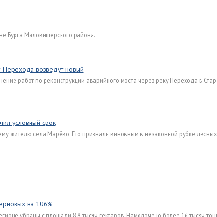
вне Бурга Маловишерского района.
ку Перехода возведут новый
нение работ по реконструкции аварийного моста через реку Перехода в Ста
учил условный срок
му жителю села Марёво. Его признали виновным в незаконной рубке лесных
зерновых на 106%
ионе убраны с площади 8,8 тысяч гектаров. Намолочено более 16 тысяч тонн