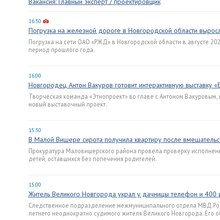
Вакансия: Главный эксперт / проектировщик
16:30
Погрузка на железной дороге в Новгородской области выросла
Погрузка на сети ОАО «РЖД» в Новгородской области в августе 2024
период прошлого года.
16:00
Новгородец Антон Вакуров готовит интерактивную выставку «
Творческая команда «Этнопроект» во главе с Антоном Вакуровым, 
новый выставочный проект.
15:30
В Малой Вишере сирота получила квартиру после вмешательс
Прокуратура Маловишерского района провела проверку исполнени
детей, оставшихся без попечения родителей.
15:00
Житель Великого Новгорода украл у дачницы телефон и 400 р
Следственное подразделение межмуниципального отдела МВД Рос
летнего неоднократно судимого жителя Великого Новгорода. Его о