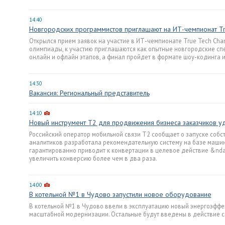
14:40
Новгородских программистов приглашают на ИТ-чемпионат T
Открылся прием заявок на участие в ИТ-чемпионате True Tech Cham
олимпиады, к участию приглашаются как опытные новгородские спе
онлайн и офлайн этапов, а финал пройдет в формате шоу-кодинга и
14:30
Вакансия: Региональный представитель
14:10
Новый инструмент T2 для продвижения бизнеса заказчиков у
Российский оператор мобильной связи T2 сообщает о запуске собств
аналитиков разработала рекомендательную систему на базе машин
гарантированно приводит к конвертации в целевое действие &ndas
увеличить конверсию более чем в два раза.
14:00
В котельной №1 в Чудово запустили новое оборудование
В котельной №1 в Чудово ввели в эксплуатацию новый энергоэффект
масштабной модернизации. Остальные будут введены в действие с