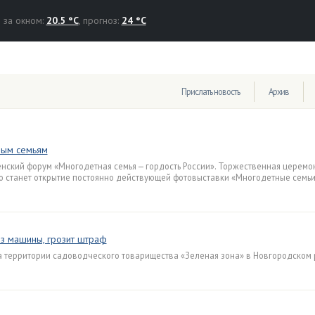
за окном:
20.5 °C
, прогноз:
24 °C
Прислать новость
Архив
ным семьям
енский форум «Многодетная семья — гордость России». Торжественная церемо
ью станет открытие постоянно действующей фотовыставки «Многодетные семьи
з машины, грозит штраф
 территории садоводческого товарищества «Зеленая зона» в Новгородском 