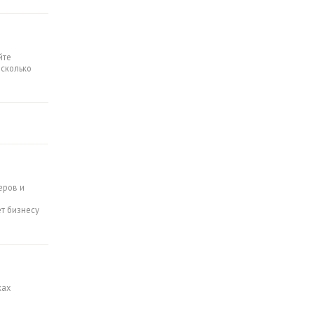
йте
есколько
еров и
т бизнесу
ках