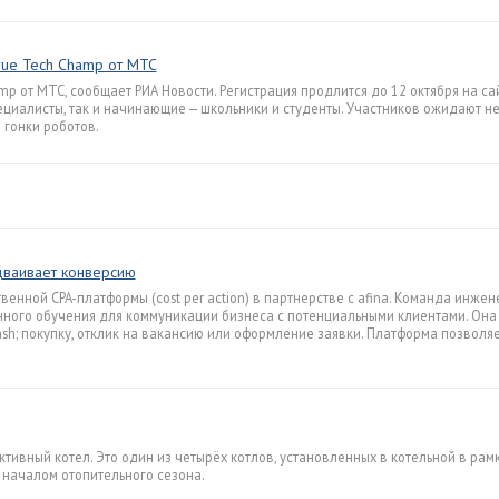
rue Tech Champ от МТС
p от МТС, сообщает РИА Новости. Регистрация продлится до 12 октября на са
циалисты, так и начинающие — школьники и студенты. Участников ожидают н
 гонки роботов.
дваивает конверсию
енной CPA-платформы (cost per action) в партнерстве с afina. Команда инжен
ного обучения для коммуникации бизнеса с потенциальными клиентами. Она
h; покупку, отклик на вакансию или оформление заявки. Платформа позволяе
ивный котел. Это один из четырёх котлов, установленных в котельной в рам
 началом отопительного сезона.