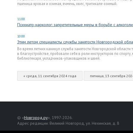
пшеница яровая и озимая, ячмень, овес, тритикале озимый.
11:00
Психиатр-нарколог: запретительные меры в борьбе с алкого
10:00
Этим летом специалисты службы занятости Новгородской обла
Во время летних каникул служба занятости Новгородской области 
в благоустройстве, пробовали себя в роли инструкторов по спорту
библиотекаря, укладчиков-упаковщиков и швей.
« среда, 11 сентября 2024 года
пятница, 13 сентября 202
© «
Новгород.ру
», 1997-2026.
Адрес редакции: Великий Новгород, ул. Нехинская, д. 8