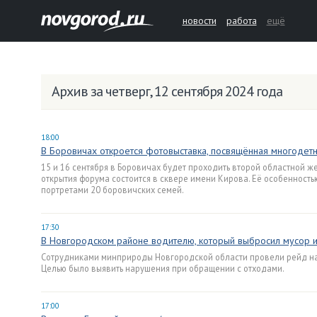
новости
работа
ещё
Архив за четверг, 12 сентября 2024 года
18:00
В Боровичах откроется фотовыставка, посвящённая многодет
15 и 16 сентября в Боровичах будет проходить второй областной ж
открытия форума состоится в сквере имени Кирова. Её особенност
портретами 20 боровичских семей.
17:30
В Новгородском районе водителю, который выбросил мусор и
Сотрудниками минприроды Новгородской области провели рейд на
Целью было выявить нарушения при обращении с отходами.
17:00