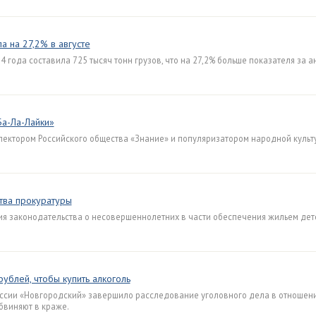
 на 27,2% в августе
 года составила 725 тысяч тонн грузов, что на 27,2% больше показателя за 
Ба-Ла-Лайки»
лектором Российского общества «Знание» и популяризатором народной культу
тва прокуратуры
я законодательства о несовершеннолетних в части обеспечения жильем дет
ублей, чтобы купить алкоголь
сии «Новгородский» завершило расследование уголовного дела в отношени
бвиняют в краже.