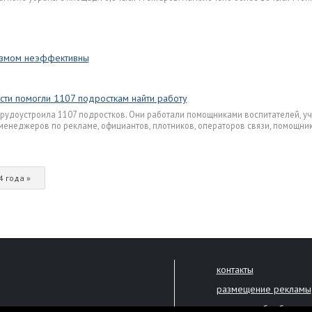
лизмом неэффективны
сти помогли 1107 подросткам найти работу
трудоустроила 1107 подростков. Они работали помощниками воспитателей, у
, менеджеров по рекламе, официантов, плотников, операторов связи, помощни
4 года »
контакты
размещение рекламы
политика обработки 