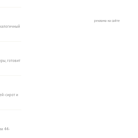
реклама на сайте
аналогичный
ры, готовит
ей-сирот и
и 44-