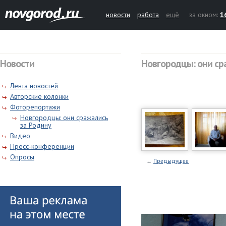
новости
работа
ещё
за окном:
1
Новости
Новгородцы: они ср
Лента новостей
Авторские колонки
Фоторепортажи
Новгородцы: они сражались
за Родину
Видео
Пресс-конференции
Опросы
←
Предыдущее