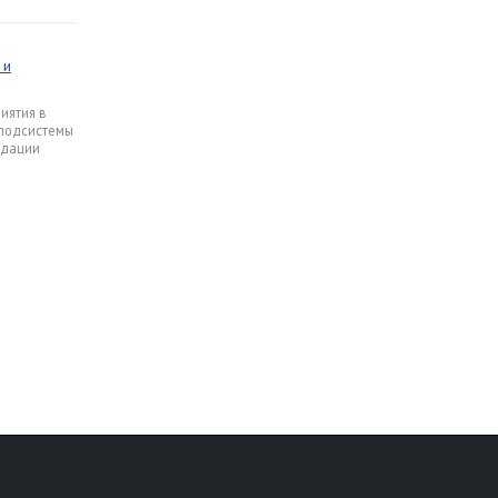
 и
иятия в
 подсистемы
идации