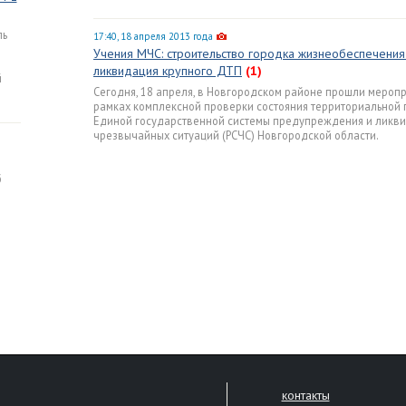
ль
17:40, 18 апреля 2013 года
Учения МЧС: строительство городка жизнеобеспечения
ликвидация крупного ДТП
(1)
й
Сегодня, 18 апреля, в Новгородском районе прошли меропр
рамках комплексной проверки состояния территориальной
Единой государственной системы предупреждения и ликв
чрезвычайных ситуаций (РСЧС) Новгородской области.
б
контакты