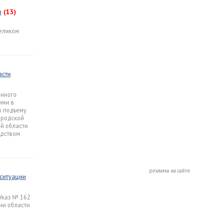
и
(13)
Великом
асти
енного
ими в
к подъему
ородской
ой области
одством
реклама на сайте
ситуации
Указ № 162
ии области