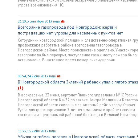
элементы комплексной системы экстренного оповещения населени
угрозе возникновения ЧС.
21:10, 3 сентября 2013 года
Возгорание газопровода под Новгородом: жертв и
пострадавших нет, угрозы для населенных пунктов нет
Сотрудники новгородской полиции и следственно-оперативная гр
продолжают работать в районе возгорания газопровода в
Новгородском районе. Место происшествие оцеплено. Участок гор
газопровода был перекрыт, поступление газа к месту пожара было
остановлено. В настоящее время пожар ликвидирован.
00:54, 24 июня 2013 года
В Новгородской области 3-летний ребенок упал с пятого этаж
(1)
В воскресенье, 23 июня, вертолет Главного управления МЧС России
Новгородской области Ка-32 по заявке Центра Медицины Катастр
Новгородской области совершил санитарный рейс в город Старая
Русса для транспортировки 3-летнего мальчика в крайне тяжелом
состоянии из центральной районной больницы в Великий Новгород
11:33, 13 июня 2013 года
Убытки от гибели посевов в Новгородской области составили 