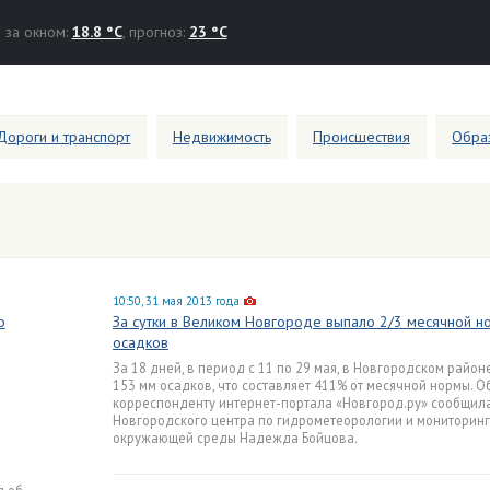
за окном:
18.8 °C
, прогноз:
23 °C
Дороги и транспорт
Недвижимость
Происшествия
Образ
10:50, 31 мая 2013 года
о
За сутки в Великом Новгороде выпало 2/3 месячной 
осадков
За 18 дней, в период с 11 по 29 мая, в Новгородском райо
153 мм осадков, что составляет 411% от месячной нормы. О
корреспонденту интернет-портала «Новгород.ру» сообщил
Новгородского центра по гидрометеорологии и мониторинг
окружающей среды Надежда Бойцова.