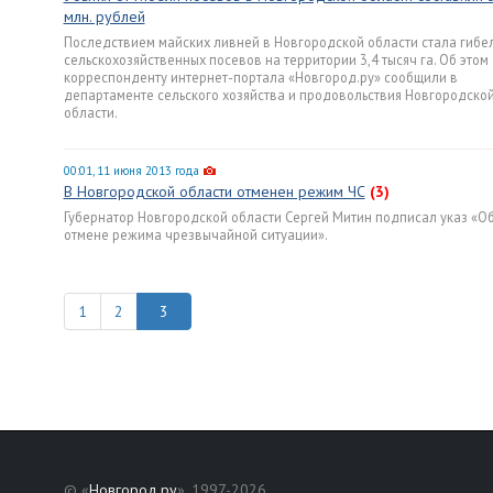
млн. рублей
Последствием майских ливней в Новгородской области стала гибе
сельскохозяйственных посевов на территории 3,4 тысяч га. Об этом
корреспонденту интернет-портала «Новгород.ру» сообщили в
департаменте сельского хозяйства и продовольствия Новгородско
области.
00:01, 11 июня 2013 года
В Новгородской области отменен режим ЧС
(3)
Губернатор Новгородской области Сергей Митин подписал указ «О
отмене режима чрезвычайной ситуации».
1
2
© «
Новгород.ру
», 1997-2026.