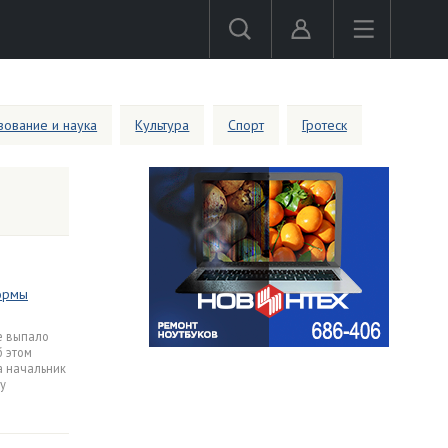
ование и наука
Культура
Спорт
Гротеск
нормы
не выпало
б этом
а начальник
у