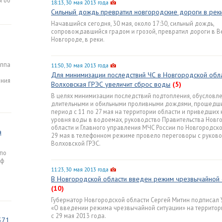
я об
18:13, 30 мая 2013 года
Сильный дождь превратил новгородские дороги в рек
Начавшийся сегодня, 30 мая, около 17:30, сильный дождь,
сопровождавшийся градом и грозой, превратил дороги в 
Новгороде, в реки.
уппа
11:50, 30 мая 2013 года
Для минимизации последствий ЧС в Новгородской обл
ения
Волховская ГРЭС увеличит сброс воды
(5)
В целях минимизации последствий подтопления, обусловл
длительными и обильными проливными дождями, прошедш
период с 11 по 27 мая на территории области и приведших 
уровня воды в водоемах, руководство Правительства Новг
области и Главного управления МЧС России по Новгородск
а
29 мая в телефонном режиме провело переговоры с руков
Волховской ГРЭС.
 по
оф
11:23, 30 мая 2013 года
В Новгородской области введен режим чрезвычайной 
.
(10)
Губернатор Новгородской области Сергей Митин подписал 
«О введении режима чрезвычайной ситуации» на территор
с 29 мая 2013 года.
371