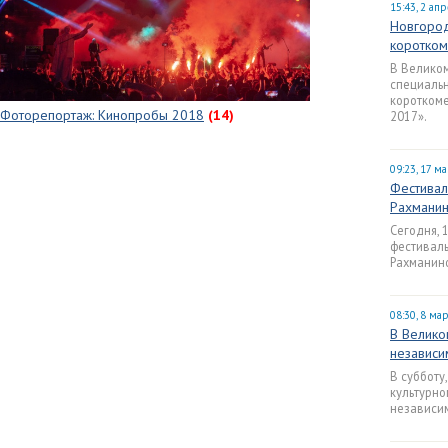
15:43, 2 ап
Новгоро
коротком
В Великом
специаль
короткоме
Фоторепортаж: Кинопробы 2018
(14)
2017».
09:23, 17 м
Фестивал
Рахманин
Сегодня, 
фестиваль
Рахманин
08:30, 8 ма
В Велико
независи
В субботу
культурно
независим