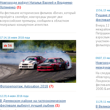
Новгороде войдут Наталья Варлей и Владимир
Хотиненко
(1)
13:56, 13 м
На фестивале исторических фильмов «Вече», который
Рушане 
пройдёт в сентябре, новгородцы увидят две
фестивал
всероссийские премьеры, сообщили в областном
театрально-концертном агентстве.
Вчера, 12
межрайонн
Петрушки
взрослым 
17:14, 16 июля 2018 года
участием
фольклора
36
08:07, 13 м
Новгород
междунар
На следую
«Новгород
Лондонск
фестиваля
Фоторепортаж: Autosation 2018
(7)
20:00.&am
12:29, 4 июля 2018 года
В Демянском районе на гастрономическом
11:29, 11 м
фестивале выберут лучший рыбник
(1)
В Велико