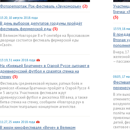
Фоторепортаж: Рок-фестиваль «Звукоморье»
(2)
Участниц
Гречка: 
(3)
15:20, 10 августа 2018 года
В день выборов депутатов гордумы пройдёт
фестиваль фермерской еды
(3)
13:59, 18 м
В преддв
В Великом Новгороде 8 и 9 сентября на Ярославовом
Вторая у
дворище состоится фестиваль фермерской еды
«Своё».
пополнил
Вчера, 17
железной
13:19, 31 июля 2018 года
— пассажи
На «Княжьей Братчине» в Старой Руссе сыграют в
древнерусский футбол и сразятся стенка на
стенку
(3)
08:05, 17 м
Фестивал
Фестиваль средневековой музыки, ратных боёв и
перенесу
ремёсел «Княжья Братчина» пройдёт в Старой Руссе 4
и 5 августа. Участников фестиваля ждут
В эти вых
древнерусский футбол и дискотека XIII века, а также
отменяетс
битва стенка на стенку, сообщили «Новгород.ру» в
воздухоп
областном театрально-концертном агентстве.
рамках м
полёты на
привязных
11:27, 25 июля 2018 года
детей, фе
световое 
В жюри кинофестиваля «Вече» в Великом