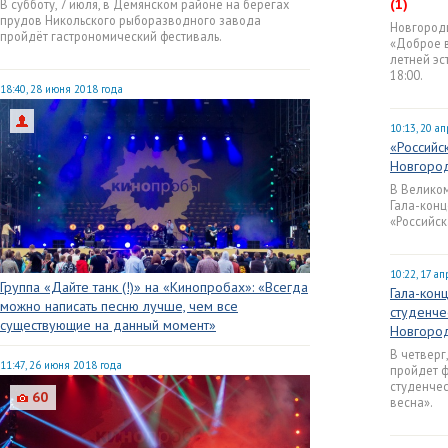
(1)
В субботу, 7 июля, в Демянском районе на берегах
прудов Никольского рыборазводного завода
Новгородц
пройдёт гастрономический фестиваль.
«Доброе в
летней эс
18:00.
18:40, 28 июня 2018 года
10:13, 20 а
«Российс
Новгород
В Велико
Гала-конц
«Российск
10:22, 17 а
Группа «Дайте танк (!)» на «Кинопробах»: «Всегда
Гала-кон
можно написать песню лучше, чем все
студенче
существующие на данный момент»
Новгоро
В четверг
11:47, 26 июня 2018 года
пройдет ф
студенчес
60
весна».