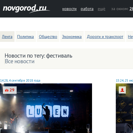
новости
работа
ещё
за окном:
2
Лента
Политика
Общество
Экономика
Дороги и транспорт
Не
Новости по тегу: фестиваль
Все новости
14:28, 4 сентября 2018 года
15:24, 25 и
29