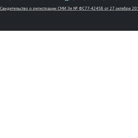
Свидетельство о регистрации СМИ Эл № ФС77-42458 от 27 октября 20