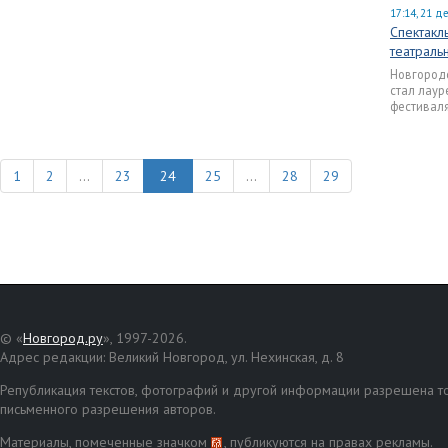
17:14, 21 д
Спектакл
театраль
Новгород
стал лаур
фестиваля
1
2
...
23
25
...
28
29
© «
Новгород.ру
», 1997-2026.
Адрес редакции: Великий Новгород, ул. Нехинская, д. 8
Републикация текстов, фотографий и другой информации разрешена то
письменного разрешения авторов.
Материалы, помеченные значком
, публикуются на правах рекламы.