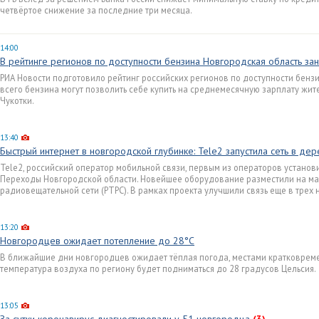
четвёртое снижение за последние три месяца.
14:00
В рейтинге регионов по доступности бензина Новгородская область зан
РИА Новости подготовило рейтинг российских регионов по доступности бензи
всего бензина могут позволить себе купить на среднемесячную зарплату жит
Чукотки.
13:40
Быстрый интернет в новгородской глубинке: Tele2 запустила сеть в де
Tele2, российский оператор мобильной связи, первым из операторов установ
Переходы Новгородской области. Новейшее оборудование разместили на ма
радиовещательной сети (РТРС). В рамках проекта улучшили связь еще в трех 
13:20
Новгородцев ожидает потепление до 28°С
В ближайшие дни новгородцев ожидает тёплая погода, местами кратковреме
температура воздуха по региону будет подниматься до 28 градусов Цельсия.
13:05