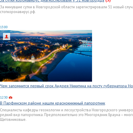
За сутки коронавирус диагностировали у 51 новгородца
(3)
За минувшие сутки в Новгородской области зарегистрировали 51 новый случ
стопкоронавирус.рф.
13:00
Чем запомнится первый срок Андрея Никитина на посту губернатора Н
12:30
В Парфинском районе нашли краснокнижный папоротник
Специалисты кафедры геоэкологии и лесоустройства Новгородского универс
редкий вид папоротника. Предположительно это Многорядник Брауна — мног
Щитовниковые.