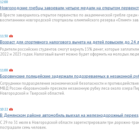
12:00
Новгородские гребцы завоевали четыре медали на открытом первенст
В Бресте завершилось открытое первенство по академической гребле среди с
воспитанники новгородской спортшколы олимпийского резерва «Олимп» зав
11:30
Возраст для спортивного налогового вычета на детей повысили до 24 
Родители российских студентов смогут вернуть 13% денег, которые заплатили
2022 и 2023 годах. Налоговый вычет можно будет оформить на молодых людей
11:00
Боровичские полицейские задержали подозреваемых в незаконной ру
Сотрудники подразделения экономической безопасности и противодействи
МВД России «Боровичский» пресекли незаконную рубку леса около озера Пи
Новгородской и Тверской областей.
10:22
В Демянском районе автомобиль выехал на железнодорожный переезд 
С 29 по 31 июля в Новгородской области зарегистрировали три дорожно-тра
пострадали семь человек.