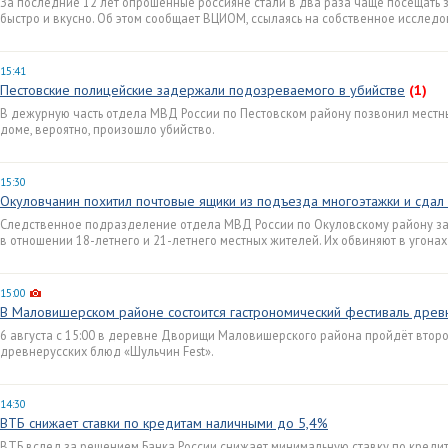
За последние 12 лет опрошенные россияне стали в два раза чаще посещать 
быстро и вкусно. Об этом сообщает ВЦИОМ, ссылаясь на собственное исследо
15:41
Пестовские полицейские задержали подозреваемого в убийстве
(1)
В дежурную часть отдела МВД России по Пестовском району позвонил местны
доме, вероятно, произошло убийство.
15:30
Окуловчанин похитил почтовые ящики из подъезда многоэтажки и сдал 
Следственное подразделение отдела МВД России по Окуловскому району з
в отношении 18-летнего и 21-летнего местных жителей. Их обвиняют в угонах
15:00
В Маловишерском районе состоится гастрономический фестиваль древ
6 августа с 15:00 в деревне Дворищи Маловишерского района пройдёт втор
древнерусских блюд «Шульчин Fest».
14:30
ВТБ снижает ставки по кредитам наличными до 5,4%
ВТБ вслед за решением Банка России снижает минимальную ставку по кредита