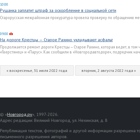
10:00
Рушанка заплатит штраф за оскорбление в социальной сети
Старорусская межрайонная прокуратура провела проверку по обращению мес
09:00
На дороге Крестцы — Старое Рахино укладывают асфальт
Продолжается ремонт дороги Крестцы — Старое Рахино, которая ведет, в том
«Гверстянец» и «Парус». Как сообщили в «Новгородавтодоре», подрядчик нач
« воскресенье, 31 июля 2022 года
вторник, 2 августа 2022 года »
© «
Новгород.ру
», 1997-2026.
Адрес редакции: Великий Новгород, ул. Нехинская, д. 8
Републикация текстов, фотографий и другой информации разрешена то
письменного разрешения авторов.