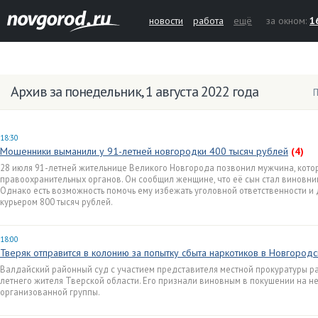
новости
работа
ещё
за окном:
1
Архив за понедельник, 1 августа 2022 года
П
18:30
Мошенники выманили у 91-летней новгородки 400 тысяч рублей
(4)
28 июля 91-летней жительнице Великого Новгорода позвонил мужчина, кото
правоохранительных органов. Он сообщил женщине, что её сын стал виновни
Однако есть возможность помочь ему избежать уголовной ответственности и 
курьером 800 тысяч рублей.
18:00
Тверяк отправится в колонию за попытку сбыта наркотиков в Новгород
Валдайский районный суд с участием представителя местной прокуратуры р
летнего жителя Тверской области. Его признали виновным в покушении на н
организованной группы.