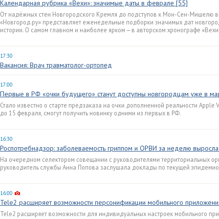
Календарная рубрика «Вехи»: значимые даты в феврале [55]
От надёжных стен Новгородского Кремля до подступов к Мон-Сен-Мишелю в
«Новгород.ру» представляет еженедельные подборки значимых дат новгоро
истории. О самом главном и наиболее ярком — в авторском хронографе «Вехи
17:30
Вакансия: Врач травматолог-ортопед
17:00
Первые в РФ «очки будущего» станут доступны новгородцам уже в ма
Стало известно о старте предзаказа на очки дополненной реальности Apple V
до 15 февраля, смогут получить новинку одними из первых в РФ.
16:30
Роспотребнадзор: заболеваемость гриппом и ОРВИ за неделю выросла
На очередном селектором совещании с руководителями территориальных ор
руководитель службы Анна Попова заслушала доклады по текущей эпидемио
16:00
Tele2 расширяет возможности персонификации мобильного приложения
Tele2 расширяет возможности для индивидуальных настроек мобильного при