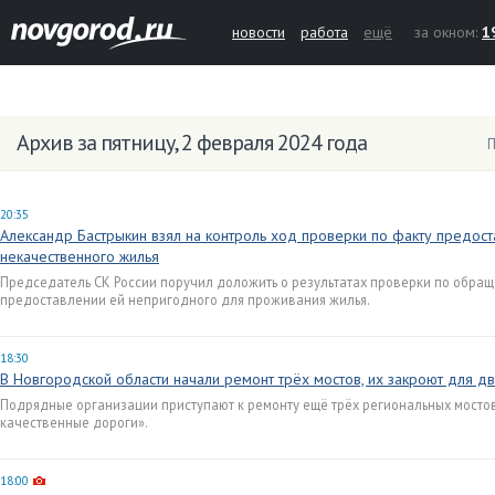
новости
работа
ещё
за окном:
1
Архив за пятницу, 2 февраля 2024 года
П
20:35
Александр Бастрыкин взял на контроль ход проверки по факту предост
некачественного жилья
Председатель СК России поручил доложить о результатах проверки по обращ
предоставлении ей непригодного для проживания жилья.
18:30
В Новгородской области начали ремонт трёх мостов, их закроют для д
Подрядные организации приступают к ремонту ещё трёх региональных мосто
качественные дороги».
18:00