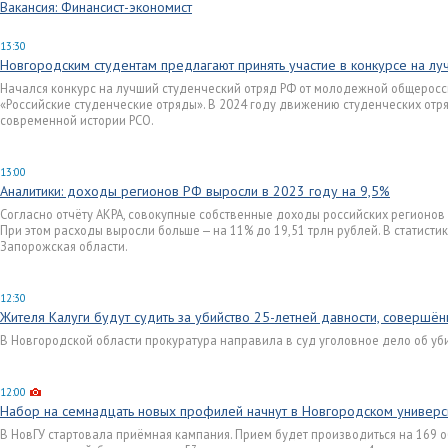
Вакансия: Финансист-экономист
13:30
Новгородским студентам предлагают принять участие в конкурсе на лу
Начался конкурс на лучший студенческий отряд РФ от молодежной общерос
«Российские студенческие отряды». В 2024 году движению студенческих отряд
современной истории РСО.
13:00
Аналитики: доходы регионов РФ выросли в 2023 году на 9,5%
Согласно отчёту АКРА, совокупные собственные доходы российских регионов 
При этом расходы выросли больше — на 11% до 19,51 трлн рублей. В статистик
Запорожская области.
12:30
Жителя Калуги будут судить за убийство 25-летней давности, совершё
В Новгородской области прокуратура направила в суд уголовное дело об уб
12:00
Набор на семнадцать новых профилей начнут в Новгородском универс
В НовГУ стартовала приёмная кампания. Прием будет производиться на 169 