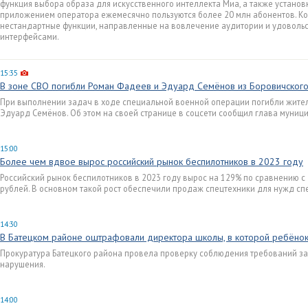
функция выбора образа для искусственного интеллекта Миа, а также устано
приложением оператора ежемесячно пользуются более 20 млн абонентов. Ко
нестандартные функции, направленные на вовлечение аудитории и удоволь
интерфейсами.
15:35
В зоне СВО погибли Роман Фадеев и Эдуард Семёнов из Боровичского
При выполнении задач в ходе специальной военной операции погибли жите
Эдуард Семёнов. Об этом на своей странице в соцсети сообщил глава муниц
15:00
Более чем вдвое вырос российский рынок беспилотников в 2023 году
Российский рынок беспилотников в 2023 году вырос на 129% по сравнению с 2
рублей. В основном такой рост обеспечили продаж спецтехники для нужд сп
14:30
В Батецком районе оштрафовали директора школы, в которой ребёно
Прокуратура Батецкого района провела проверку соблюдения требований з
нарушения.
14:00