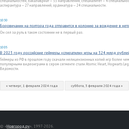
специальностей, бакалавриат — 53 направления, специалитет — 4 специальнос
аспирантура — 27 направлений, ординатура — 24 специальности.
10:30
Боровичанин на полтора года отправится в колонию за вождение в не
Он сел за руль в таком состоянии не в первый раз.
10:05
В 2023 году российские геймеры «спиратили» игры на 324 млрд рубле
Геймеры из РФ в прошлом году скачали нелицензионных копий игр более чем
популярными видеоиграми в сером сегменте стали Atomic Heart, Hogwarts Lega
Ведомости.
« четверг, 1 февраля 2024 года
суббота, 3 февраля 2024 года »
© «
Новгород.ру
», 1997-2026.