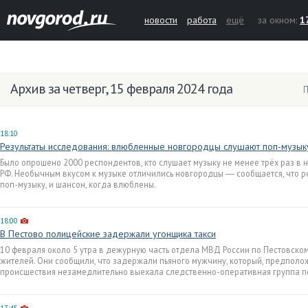
новости
работа
ещё
за окном:
1
Архив за четверг, 15 февраля 2024 года
П
18:10
Результаты исследования: влюбленные новгородцы слушают поп-музык
Было опрошено 2000 респондентов, кто слушает музыку не менее трёх раз в не
РФ. Необычным вкусом к музыке отличились новгородцы ― сообщается, что р
поп-музыку, и шансон, когда влюблены.
18:00
В Пестово полицейские задержали угонщика такси
10 февраля около 5 утра в дежурную часть отдела МВД России по Пестовском
жителей. Они сообщили, что задержали пьяного мужчину, который, предполож
происшествия незамедлительно выехала следственно-оперативная группа п