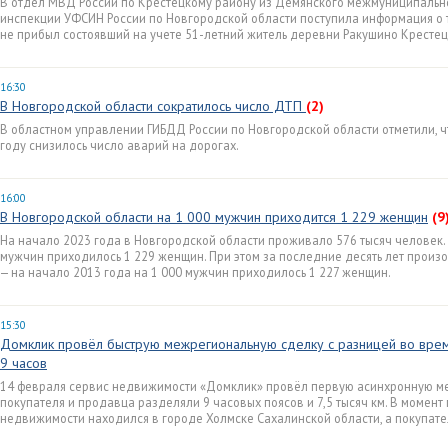
В отдел МВД России по Крестецкому району из Демянского межмуниципальн
инспекции УФСИН России по Новгородской области поступила информация о т
не прибыл состоявший на учете 51-летний житель деревни Ракушино Крестец
16:30
В Новгородской области сократилось число ДТП
(2)
В областном управлении ГИБДД России по Новгородской области отметили, ч
году снизилось число аварий на дорогах.
16:00
В Новгородской области на 1 000 мужчин приходится 1 229 женщин
(9
На начало 2023 года в Новгородской области проживало 576 тысяч человек. 
мужчин приходилось 1 229 женщин. При этом за последние десять лет прои
— на начало 2013 года на 1 000 мужчин приходилось 1 227 женщин.
15:30
Домклик провёл быструю межрегиональную сделку с разницей во вре
9 часов
14 февраля сервис недвижимости «Домклик» провёл первую асинхронную ме
покупателя и продавца разделяли 9 часовых поясов и 7,5 тысяч км. В момен
недвижимости находился в городе Холмске Сахалинской области, а покупате