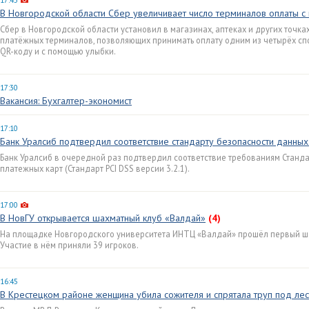
17:45
В Новгородской области Сбер увеличивает число терминалов оплаты 
Сбер в Новгородской области установил в магазинах, аптеках и других точк
платёжных терминалов, позволяющих принимать оплату одним из четырёх спос
QR-коду и с помощью улыбки.
17:30
Вакансия: Бухгалтер-экономист
17:10
Банк Уралсиб подтвердил соответствие стандарту безопасности данных
Банк Уралсиб в очередной раз подтвердил соответствие требованиям Станд
платежных карт (Стандарт PCI DSS версии 3.2.1).
17:00
В НовГУ открывается шахматный клуб «Валдай»
(4)
На площадке Новгородского университета ИНТЦ «Валдай» прошёл первый ша
Участие в нём приняли 39 игроков.
16:45
В Крестецком районе женщина убила сожителя и спрятала труп под ле