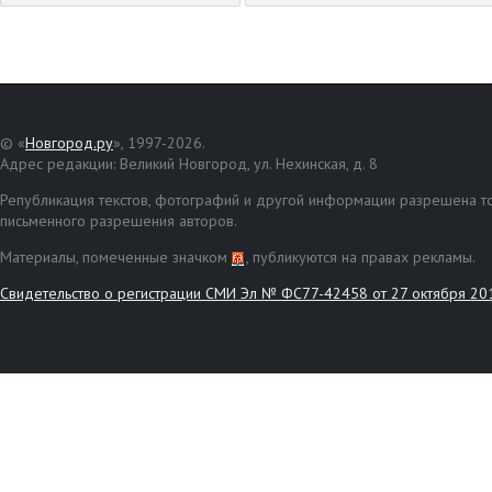
© «
Новгород.ру
», 1997-2026.
Адрес редакции: Великий Новгород, ул. Нехинская, д. 8
Републикация текстов, фотографий и другой информации разрешена то
письменного разрешения авторов.
Материалы, помеченные значком
, публикуются на правах рекламы.
Свидетельство о регистрации СМИ Эл № ФС77-42458 от 27 октября 20