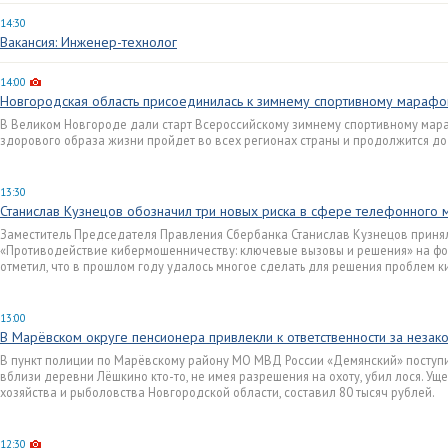
14:30
Вакансия: Инженер-технолог
14:00
Новгородская область присоединилась к зимнему спортивному марафо
В Великом Новгороде дали старт Всероссийскому зимнему спортивному мара
здорового образа жизни пройдет во всех регионах страны и продолжится до 
13:30
Станислав Кузнецов обозначил три новых риска в сфере телефонного
Заместитель Председателя Правления Сбербанка Станислав Кузнецов принял
«Противодействие кибермошенничеству: ключевые вызовы и решения» на фо
отметил, что в прошлом году удалось многое сделать для решения проблем 
13:00
В Марёвском округе пенсионера привлекли к ответственности за неза
В пункт полиции по Марёвскому району МО МВД России «Демянский» поступи
вблизи деревни Лёшкино кто-то, не имея разрешения на охоту, убил лося. Ущ
хозяйства и рыболовства Новгородской области, составил 80 тысяч рублей.
12:30