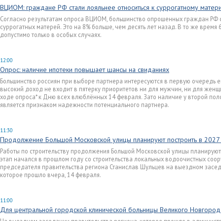
ВЦИОМ: граждане РФ стали лояльнее относиться к суррогатному матер
Согласно результатам опроса ВЦИОМ, большинство опрошенных граждан РФ с
суррогатных матерей. Это на 8% больше, чем десять лет назад. В то же время
допустимо только в особых случаях.
12:00
Опрос: наличие ипотеки повышает шансы на свиданиях
Большинство россиян при выборе партнера интересуются в первую очередь 
высокий доход не входит в пятерку приоритетов ни для мужчин, ни для женщи
ходе опроса* к Дню всех влюблённых 14 февраля. Зато наличие у второй по
является признаком надежности потенциального партнера.
11:30
Продолжение Большой Московской улицы планируют построить в 2027
Работы по строительству продолжения Большой Московской улицы планируют 
этап начался в прошлом году со строительства локальных водоочистных соор
председателя правительства региона Станислав Шульцев на выездном засед
которое прошло вчера, 14 февраля.
11:00
Для центральной городской клинической больницы Великого Новгород