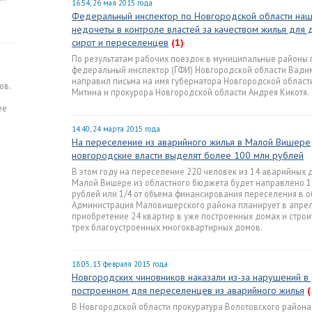
16:54, 26 мая 2015 года
и
Федеральный инспектор по Новгородской области на
недочеты в контроле властей за качеством жилья для 
сирот и переселенцев
(1)
По результатам рабочих поездок в муниципальные районы
федеральный инспектор (ГФИ) Новгородской области Вади
направил письма на имя губернатора Новгородской област
ов.
Митина и прокурора Новгородской области Андрея Кикотя.
ее
14:40, 24 марта 2015 года
На переселение из аварийного жилья в Малой Вишере
новгородские власти выделят более 100 млн рублей
В этом году на переселение 220 человек из 14 аварийных 
Малой Вишере из областного бюджета будет направлено 1
рублей или 1/4 от объема финансирования переселения в о
Администрация Маловишерского района планирует в апре
приобретение 24 квартир в уже построенных домах и строи
трех благоустроенных многоквартирных домов.
18:05, 13 февраля 2015 года
Новгородских чиновников наказали из-за нарушений в
построенном для переселенцев из аварийного жилья
(
В Новгородской области прокуратура Волотовского района