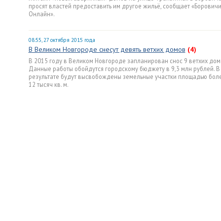
просят властей предоставить им другое жильё, сообщает «Борович
Онлайн».
08:55, 27 октября 2015 года
В Великом Новгороде снесут девять ветхих домов
(4)
В 2015 году в Великом Новгороде запланирован снос 9 ветхих дом
Данные работы обойдутся городскому бюджету в 9,3 млн рублей. В
результате будут высвобождены земельные участки площадью бол
12 тысяч кв. м.