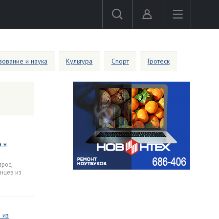
ование и наука
Культура
Спорт
Гротеск
а в
рос,
нцев из
 из