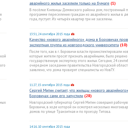
аварийного жилья заселили только на бумаге
(1)
В посёлке Кневицы Демянского района дом, построенный 
я
программе переселения граждан из аварийного жилья в д
о
года, пустует. Из четырёх квартир три не заселены.
13:51, 24 сентября 2015 года
Качество «нового аварийного» дома в Боровичах про
экспертная группа из новгородского университета
(10)
После того, как в г. Боровичи власти проинспектировали но
ской
которые жители просят признать аварийными, было решено
государственную экспертизу этого жилья. Сегодня, 24 сентяб
ого
очередном заседании правительства Новгородской област
заявлено, что дома проверят специалисты из НовГУ.
11:27, 15 сентября 2015 года
Сергей Митин считает, что жильцы «нового аварийного
Боровичах сами его запустили
(28)
йных
Новгородский губернатор Сергей Митин совершил рабочую
Боровичи, в ходе которой он осмотрел несколько многоква
9
домов по улице Транзитная и по проезду Титова.
14:16, 10 сентября 2015 года