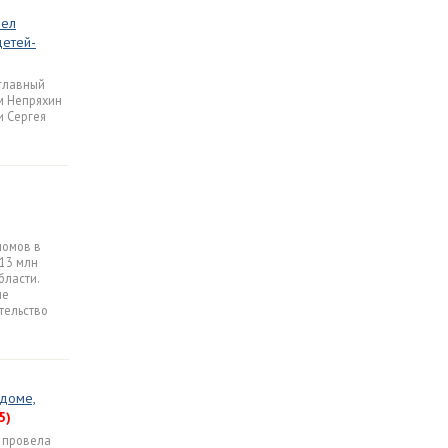
шел
детей-
 главный
м Непряхин
и Сергея
домов в
13 млн
бласти.
ле
тельство
 доме,
5)
 провела