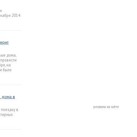
по
екабре 2014
верит
вые дома,
 провести
ря, на
и было
» дома в
реклама на сайте
 поездку в
ртирных