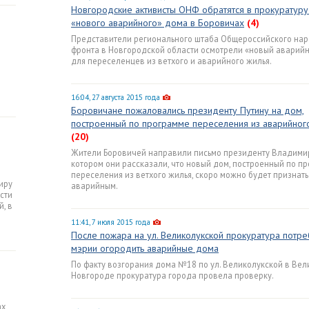
Новгородские активисты ОНФ обратятся в прокуратуру
«нового аварийного» дома в Боровичах
(4)
Представители регионального штаба Общероссийского на
фронта в Новгородской области осмотрели «новый аварий
для переселенцев из ветхого и аварийного жилья.
16:04, 27 августа 2015 года
Боровичане пожаловались президенту Путину на дом,
построенный по программе переселения из аварийног
(20)
Жители Боровичей направили письмо президенту Владимир
котором они рассказали, что новый дом, построенный по п
переселения из ветхого жилья, скоро можно будет признать
иру
аварийным.
сти
, в
11:41, 7 июля 2015 года
После пожара на ул. Великолукской прокуратура потре
мэрии огородить аварийные дома
По факту возгорания дома №18 по ул. Великолукской в Вел
Новгороде прокуратура города провела проверку.
ах