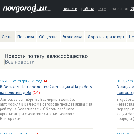
новости
работа
ещё
за окном:
2
Лента
Политика
Общество
Экономика
Дороги и транспорт
Не
Новости по тегу: велосообщество
Все новости
18:30, 21 сентября 2021 года
10:08, 27 м
В Великом Новгороде пройдет акция «На работу
В акции 
на велосипеде!»
(14)
новгоро
Завтра, 22 сентября, во Всемирный день без
В субботу
автомобиля в Великом Новгороде пройдет акция «На
четвёртая
работу на Велосипеде!». Об этом сообщают
мероприят
организаторы «Велосипедизация Великого
акции Ча
Новгорода».
природы (