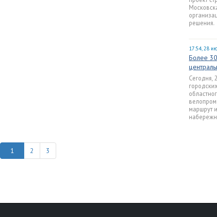
Московск
организа
решения.
17:54, 28 и
Более 30
централь
Сегодня, 
городски
областног
велопроме
маршрут и
набережн
2
3