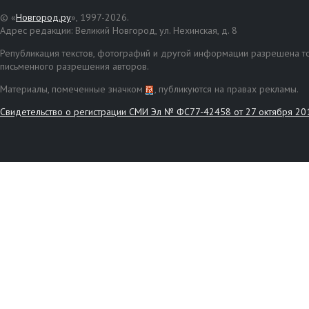
© «
Новгород.ру
», 1997-2026.
Адрес редакции: Великий Новгород, ул. Нехинская, д. 8
Републикация текстов, фотографий и другой информации разрешена то
письменного разрешения авторов.
Материалы, помеченные значком
, публикуются на правах рекламы.
Свидетельство о регистрации СМИ Эл № ФС77-42458 от 27 октября 20