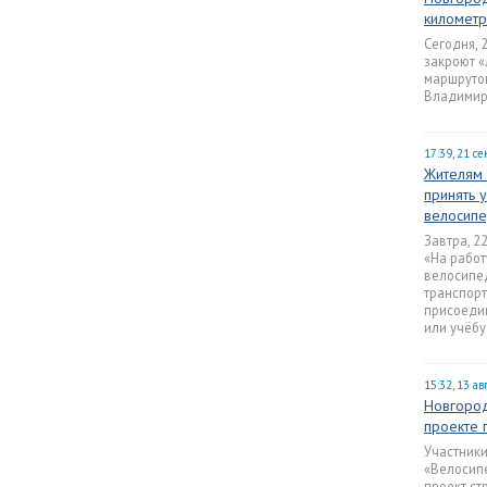
километ
Сегодня, 
закроют «
маршрутом
Владимир
17:39, 21 с
Жителям 
принять 
велосип
Завтра, 2
«На работ
велосипед
транспорт
присоедин
или учёбу
15:32, 13 ав
Новгород
проекте 
Участник
«Велосип
проект ст