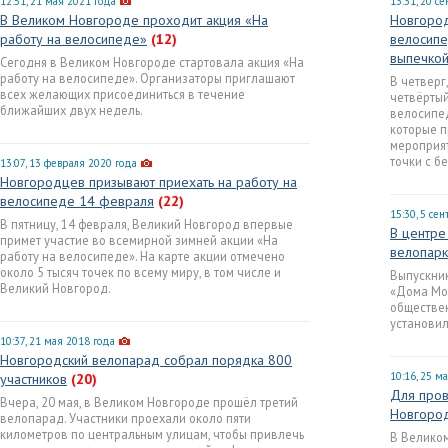
12:51, 21 мая 2021 года
13:31, 20 с
В Великом Новгороде проходит акция «На
Новгород
работу на велосипеде»
(12)
велосипе
выпечко
Сегодня в Великом Новгороде стартовала акция «На
работу на велосипеде». Организаторы приглашают
В четверг
всех желающих присоединиться в течение
четвёртый
ближайших двух недель.
велосипед
которые п
мероприят
точки с б
13:07, 13 февраля 2020 года
Новгородцев призывают приехать на работу на
велосипеде 14 февраля
(22)
15:30, 5 се
В пятницу, 14 февраля, Великий Новгород впервые
В центре
примет участие во всемирной зимней акции «На
велопарк
работу на велосипеде». На карте акции отмечено
около 5 тысяч точек по всему миру, в том числе и
Выпускник
Великий Новгород.
«Дома Мо
обществе
установил
10:37, 21 мая 2018 года
Новгородский велопарад собрал порядка 800
10:16, 25 м
участников
(20)
Для пров
Вчера, 20 мая, в Великом Новгороде прошёл третий
Новгород
велопарад. Участники проехали около пяти
километров по центральным улицам, чтобы привлечь
В Великом