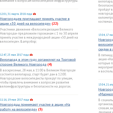
внимание к вопросам велосипедной инфраструктуры.
велопарад
безопасно
пройдут в
новгородс
12:01, 31 марта 2018 года
километро
Новгородцев приглашают принять участие в
костюмах.
акции «30 дней на велосипеде»
(22)
Участники движения «Велосипедизация Великого
Новгорода» предложили горожанам с 1 по 30 апреля
13:04, 17 м
принять участие в международной акции «30 дней на
Новгород
велосипеде».&amp;nbsp;
велосипе
скидки в
12:47, 23 мая 2017 года
В пятницу
акция «На
Велопарад в этом году организуют на Торговой
которые п
стороне Великого Новгорода
(4)
мероприят
В воскресенье, 28 мая, в 11:00 в Великом Новгороде
и восполь
состоится велопарад, старт будет дан в 12:00.
Новгородские велосипедисты проедут по улицам,
чтобы привлечь внимание к вопросам развития
13:04, 21 а
велоинфраструктуры и безопасности на дорогах.
Новгород
«Мармел
11:16, 19 мая 2017 года
В социал
организац
Новгородцы принимают участие в акции «На
словам, в
работу на велосипеде»
(5)
дворище и