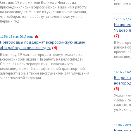
Сегодня, 19 мая, жители Великого Новгорода
центром 
присоединились к всероссийской акции «На работу
на велосипеде». Многие из участников рассказали,
что добираются на работу на велосипеде уже не
17:11, 8 де
первый год.
На проек
Чудово п
(7)
11:56, 15 мая 2017 года
Новгородцы поддержат всероссийскую акцию
В Новгор
района об
«На работу на велосипеде»
(4)
проектной
В пятницу, 19 мая, новгородцы примут участие во
велосипе
всероссийской акции «На работу на велосипеде».
Основная цель мероприятия — показать, что
велосипед может быть эффективной транспортной
14:18, 23 о
альтернативой, а также инструментом для улучшения
В проект
экологической ситуации.
новгород
(5)
Участник
«Новый г
считают, 
ул. Нехин
15:06, 2 ок
Новгород