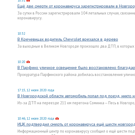
10:51
Ещё две смерти от коронавируса зарегистрировали в Новгоро
За сутки в России зарегистрировали 104 летальных случая, связа
коронавирусу.
10:32
В Кречевицах водитель Chevrolet врезался в дерево
За выходные в Великом Новгороде произошло два ДТП, в которых п
10:20
В Парфино уличное освещение было восстановлено благодар
Прокуратура Парфинского района добилась восстановления улично
17:15, 12 июля 2020 года
В Новгородской области автомобиль попал под поезд, никто 
Из-за ДТП на переезде 211 км перегона Соминка — Песь в Новгоро
10:46, 12 июля 2020 года
ИЦК подтвердил смерть от коронавируса ещё шести новгор
Информационный центр по коронавирусу сообщил о ещё шести подт