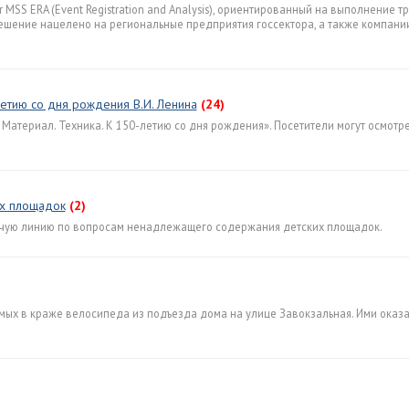
 MSS ERA (Event Registration and Analysis), ориентированный на выполнение 
ешение нацелено на региональные предприятия госсектора, а также компани
летию со дня рождения В.И. Ленина
(24)
Материал. Техника. К 150-летию со дня рождения». Посетители могут осмотре
их площадок
(2)
рячую линию по вопросам ненадлежащего содержания детских площадок.
мых в краже велосипеда из подъезда дома на улице Завокзальная. Ими оказ