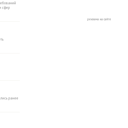
требований
и сфер
реклама на сайте
ть
ались ранее