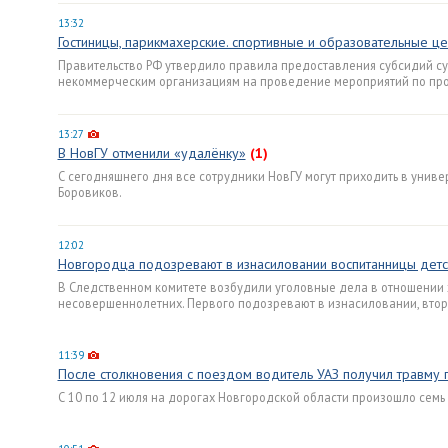
13:32
Гостиницы, парикмахерские. спортивные и образовательные це
Правительство РФ утвердило правила предоставления субсидий с
некоммерческим организациям на проведение мероприятий по про
13:27
В НовГУ отменили «удалёнку»
(1)
С сегодняшнего дня все сотрудники НовГУ могут приходить в униве
Боровиков.
12:02
Новгородца подозревают в изнасиловании воспитанницы детс
В Следственном комитете возбудили уголовные дела в отношении
несовершеннолетних. Первого подозревают в изнасиловании, вто
11:39
После столкновения с поездом водитель УАЗ получил травму 
С 10 по 12 июля на дорогах Новгородской области произошло семь