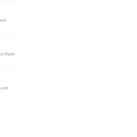
нным
ора Юрий
а для