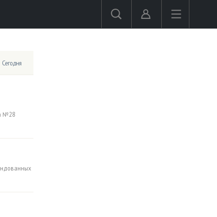
Сегодня
а №28
ендованных