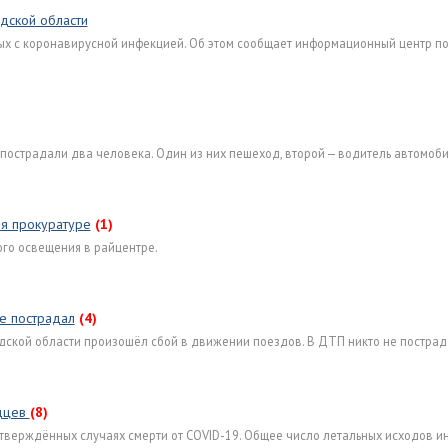
дской области
нных с коронавирусной инфекцией. Об этом сообщает информационный центр п
острадали два человека. Один из них пешеход, второй — водитель автомоби
я прокуратуре
(1)
го освещения в райцентре.
не пострадал
(4)
дской области произошёл сбой в движении поездов. В ДТП никто не пострад
одцев
(8)
верждённых случаях смерти от COVID-19. Общее число летальных исходов и