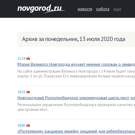
новости
работа
ещё
Архив за понедельник, 13 июля 2020 года
21:29
Мэрия Великого Новгорода изучает мнение горожан о ликви
На сайте администрации Великого Новгорода с 14 июля будет зап
корпус 1 по ул. Псковская. Его ликвидировали больше недели назад
18:33
Новгородский Роспотребнадзор рекомендовал шесть мест дл
Региональное управление Роспотребнадзора проверило качество в
для купания мест.
18:00
«Ростелеком» расширил линейку решений для кибербезопасн