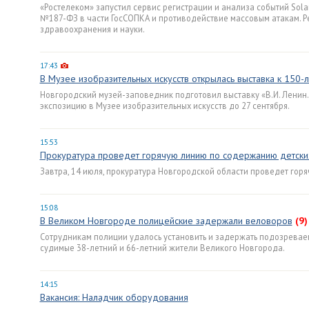
«Ростелеком» запустил сервис регистрации и анализа событий Solar
№187-ФЗ в части ГосСОПКА и противодействие массовым атакам. Р
здравоохранения и науки.
17:43
В Музее изобразительных искусств открылась выставка к 150-
Новгородский музей-заповедник подготовил выставку «В.И. Ленин. 
экспозицию в Музее изобразительных искусств до 27 сентября.
15:53
Прокуратура проведет горячую линию по содержанию детск
Завтра, 14 июля, прокуратура Новгородской области проведет го
15:08
В Великом Новгороде полицейские задержали веловоров
(9)
Сотрудникам полиции удалось установить и задержать подозревае
судимые 38-летний и 66-летний жители Великого Новгорода.
14:15
Вакансия: Наладчик оборудования