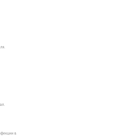
о
ля.
ал.
нфекции в