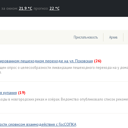
за окном:
21.9 °C
, прогноз:
22 °C
Прислать новость
Архив
дированном пешеходном переходе на ул. Псковская
(26)
ущен опрос о целесообразности ликвидации пешеходного перехода на у дом
.
я купания
(19)
оды в новгородских реках и озёрах. Ведомство опубликовало список реком
ости сервисом взаимодействия с ГосСОПКА