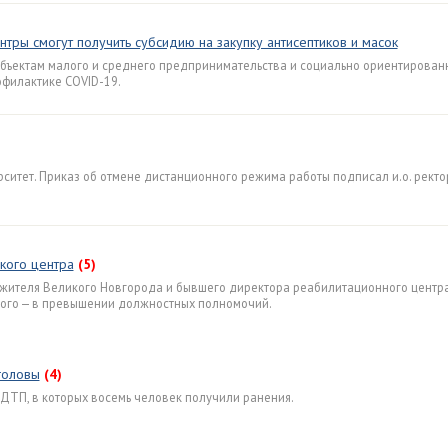
нтры смогут получить субсидию на закупку антисептиков и масок
убъектам малого и среднего предпринимательства и социально ориентирова
филактике COVID-19.
рситет. Приказ об отмене дистанционного режима работы подписал и.о. рект
кого центра
(5)
 жителя Великого Новгорода и бывшего директора реабилитационного центр
рого — в превышении должностных полномочий.
головы
(4)
 ДТП, в которых восемь человек получили ранения.