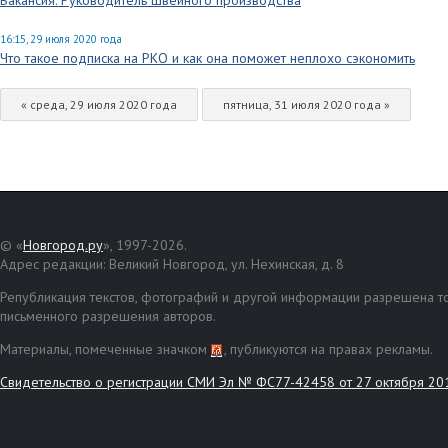
Вакансия: Руководитель швейного производства
16:15, 29 июля 2020 года
Что такое подписка на РКО и как она поможет неплохо сэкономить
« среда, 29 июля 2020 года
пятница, 31 июля 2020 года »
© «
Новгород.ру
», 1997-2026.
Адрес редакции: Великий Новгород, ул. Нехинская, д. 8
Републикация текстов, фотографий и другой информации разрешена то
письменного разрешения авторов.
Материалы, помеченные значком
, публикуются на правах рекламы.
Свидетельство о регистрации СМИ Эл № ФС77-42458 от 27 октября 20