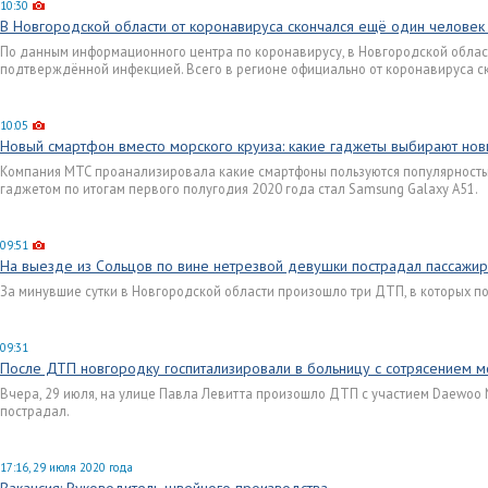
10:30
В Новгородской области от коронавируса скончался ещё один челове
По данным информационного центра по коронавирусу, в Новгородской облас
подтверждённой инфекцией. Всего в регионе официально от коронавируса с
10:05
Новый смартфон вместо морского круиза: какие гаджеты выбирают но
Компания МТС проанализировала какие смартфоны пользуются популярность
гаджетом по итогам первого полугодия 2020 года стал Samsung Galaxy A51.
09:51
На выезде из Сольцов по вине нетрезвой девушки пострадал пассажир
За минувшие сутки в Новгородской области произошло три ДТП, в которых п
09:31
После ДТП новгородку госпитализировали в больницу с сотрясением м
Вчера, 29 июля, на улице Павла Левитта произошло ДТП с участием Daewoo N
пострадал.
17:16, 29 июля 2020 года