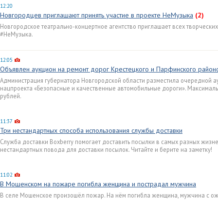
12:20
Новгородцев приглашают принять участие в проекте НеМузыка
(2)
Новгородское театрально-концертное агентство приглашает всех творческих
#НеМузыка.
12:05
Объявлен аукцион на ремонт дорог Крестецкого и Парфинского район
Администрация губернатора Новгородской области разместила очередной ау
нацпроекта «Безопасные и качественные автомобильные дороги». Максимальн
рублей.
11:37
Три нестандартных способа использования службы доставки
Служба доставки Boxberry помогает доставить посылки в самых разных жизне
нестандартных повода для доставки посылок. Читайте и берите на заметку!
11:02
В Мошенском на пожаре погибла женщина и пострадал мужчина
В селе Мошенское произошёл пожар. На нём погибла женщина, мужчина с ож