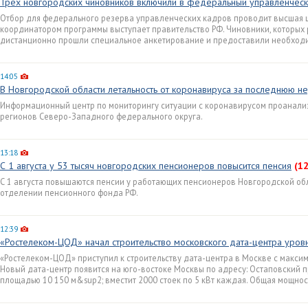
Трёх новгородских чиновников включили в федеральный управленческ
Отбор для федерального резерва управленческих кадров проводит высшая 
координатором программы выступает правительство РФ. Чиновники, которых 
дистанционно прошли специальное анкетирование и предоставили необход
14:05
В Новгородской области летальность от коронавируса за последнюю 
Информационный центр по мониторингу ситуации с коронавирусом проанали
регионов Северо-Западного федерального округа.
13:18
С 1 августа у 53 тысяч новгородских пенсионеров повысится пенсия
(12
С 1 августа повышаются пенсии у работающих пенсионеров Новгородской обл
отделении пенсионного фонда РФ.
12:39
«Ростелеком-ЦОД» начал строительство московского дата-центра уровня
«Ростелеком-ЦОД» приступил к строительству дата-центра в Москве с максим
Новый дата-центр появится на юго-востоке Москвы по адресу: Остаповский про
площадью 10 150 м&sup2; вместит 2000 стоек по 5 кВт каждая. Общая мощност