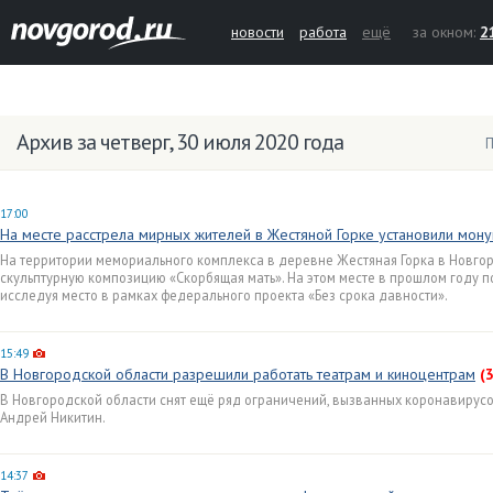
новости
работа
ещё
за окном:
2
Архив за четверг, 30 июля 2020 года
П
17:00
На месте расстрела мирных жителей в Жестяной Горке установили мон
На территории мемориального комплекса в деревне Жестяная Горка в Новго
скульптурную композицию «Скорбящая мать». На этом месте в прошлом году 
исследуя место в рамках федерального проекта «Без срока давности».
15:49
В Новгородской области разрешили работать театрам и киноцентрам
(3
В Новгородской области снят ещё ряд ограничений, вызванных коронавирусо
Андрей Никитин.
14:37