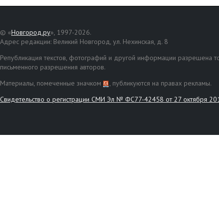
© «
Новгород.ру
», 1997-2026.
Адрес редакции: Великий Новгород, ул. Нехинская, д. 8
Републикация текстов, фотографий и другой информации разрешена то
письменного разрешения авторов.
Материалы, помеченные значком
, публикуются на правах рекламы.
Свидетельство о регистрации СМИ Эл № ФС77-42458 от 27 октября 20