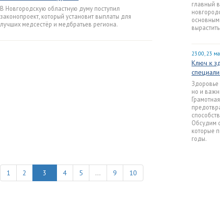
главный 
В Новгородскую областную думу поступил
новгородс
законопроект, который установит выплаты для
основным
лучших медсестёр и медбратьев региона.
вырастит
23:00, 23 м
Ключ к з
специали
Здоровье 
но и важн
Грамотная
предотвра
способств
Обсудим о
которые п
годы.
1
2
4
5
...
9
10