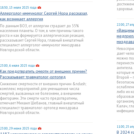
достижен
18:50, 13 июля 2025 года
здоровья.
Аллерголог-иммунолог Сергей Нора рассказал,
как возникает аллергия
22:00, 27 а
По данным ВОЗ, от аллергии страдает до 35%
«Вакцины
населения планеты. О том, в чем причины такого
роста и как формируется аллергическая реакция,
медпрепа
рассказывает Сергей Нора, главный внештатный
миздрав
специалист аллерголог-иммунолог минздрава
Невоспри
Новгородской области.
дает чело
можно пол
перенести
23:00, 6 июля 2025 года
антитела.
Как предотвратить смерти от внешних причин?
которые м
Рассказывает травматолог-ортопед
Второй — 
безопасны
Снижение смертности от внешних причин &ndash;
ослабленн
комплекс мероприятий для уменьшения числа
либо их к
смертей, вызванных не болезнями, а внешними
образован
факторами. Эти смерти часто предотвратимы,
организму
отмечает Михаил Шебанов, главный внештатный
Калач, гл
специалист травматолог-ортопед минздрава
инфекцио
Новгородской области.
11:00, 25 а
23:00, 29 июня 2025 года
В 2024 г