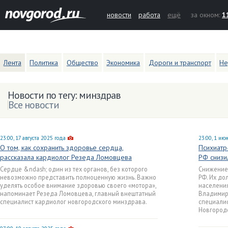
новости
работа
ещё
за окном:
1
Лента
Политика
Общество
Экономика
Дороги и транспорт
Не
Новости по тегу: минздрав
Все новости
23:00, 17 августа 2025 года
23:00, 1 ию
О том, как сохранить здоровье сердца,
Психиатр
рассказала кардиолог Резеда Ломовцева
РФ снизи
Сердце &ndash; один из тех органов, без которого
Снижение
невозможно представить полноценную жизнь. Важно
РФ. Их до
уделять особое внимание здоровью своего «мотора»,
населения
напоминает Резеда Ломовцева, главный внештатный
Владимир
специалист кардиолог новгородского минздрава.
специали
Новгородс