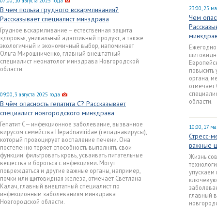
07:00, 10 августа 2025 года
23:00, 25 м
В чем польза грудного вскармливания?
Чем опас
Рассказывает специалист минздрава
Рассказы
Грудное вскармливание — естественная защита
минздра
здоровья, уникальный адаптивный продукт, а также
экологичный и экономичный выбор, напоминает
Ежегодно
Ольга Мирошниченко, главный внештатный
щитовидно
специалист неонатолог минздрава Новгородской
Европейск
области.
повысить 
органа, м
отмечает 
специали
09:00, 3 августа 2025 года
области.
В чём опасность гепатита С? Рассказывает
специалист новгородского минздрава
Гепатит C — инфекционное заболевание, вызванное
10:00, 17 м
вирусом семейства Hepadnaviridae (гепаднавирусы),
Стресс-м
который провоцирует воспаление печени. Она
важные ш
постепенно теряет способность выполнять свои
функции: фильтровать кровь, усваивать питательные
Жизнь со
вещества и бороться с инфекциями. Могут
технологи
повреждаться и другие важные органы, например,
упускаем 
почки или щитовидная железа, отмечает Светлана
ключевую
Калач, главный внештатный специалист по
заболеван
инфекционным заболеваниям минздрава
главный 
Новгородской области.
новгород