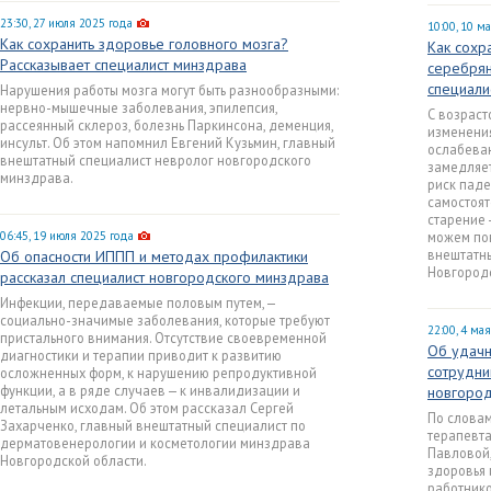
23:30, 27 июля 2025 года
10:00, 10 м
Как сохранить здоровье головного мозга?
Как сохр
Рассказывает специалист минздрава
серебрян
специали
Нарушения работы мозга могут быть разнообразными:
нервно-мышечные заболевания, эпилепсия,
С возраст
рассеянный склероз, болезнь Паркинсона, деменция,
изменения
инсульт. Об этом напомнил Евгений Кузьмин, главный
ослабеваю
внештатный специалист невролог новгородского
замедляет
минздрава.
риск паде
самостоят
старение 
06:45, 19 июля 2025 года
можем по
внештатн
Об опасности ИППП и методах профилактики
Новгородс
рассказал специалист новгородского минздрава
Инфекции, передаваемые половым путем, —
социально-значимые заболевания, которые требуют
22:00, 4 ма
пристального внимания. Отсутствие своевременной
Об удачн
диагностики и терапии приводит к развитию
сотрудни
осложненных форм, к нарушению репродуктивной
функции, а в ряде случаев — к инвалидизации и
новгород
летальным исходам. Об этом рассказал Сергей
По словам
Захарченко, главный внештатный специалист по
терапевт
дерматовенерологии и косметологии минздрава
Павловой,
Новгородской области.
здоровья
работнико