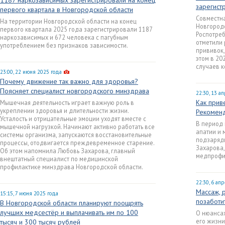
1187 наркозависимых зарегистрировали на конец
зарегист
первого квартала в Новгородской области
Совместн
На территории Новгородской области на конец
Новгородс
первого квартала 2025 года зарегистрировали 1187
Роспотреб
наркозависимых и 672 человека с пагубным
отметили 
употреблением без признаков зависимости.
прививок,
этом в 20
случаев к
23:00, 22 июня 2025 года
Почему движение так важно для здоровья?
Поясняет специалист новгородского минздрава
22:30, 13 а
Как прив
Мышечная деятельность играет важную роль в
укреплении здоровья и длительности жизни.
Рекоменд
Усталость и отрицательные эмоции уходят вместе с
В период 
мышечной нагрузкой. Начинают активно работать все
апатии и 
системы организма, запускаются восстановительные
подзарядк
процессы, отодвигается преждевременное старение.
Захарова,
Об этом напомнила Любовь Захарова, главный
медпрофи
внештатный специалист по медицинской
профилактике минздрава Новгородской области.
22:30, 6 ап
Массаж, 
15:15, 7 июня 2025 года
позаботи
В Новгородской области планируют поощрять
лучших медсестёр и выплачивать им по 100
О нюансах
его жизни
тысяч и 300 тысяч рублей