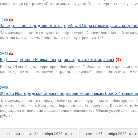
специальную программу «Онфимкины каникулы». Она развернётся сразу на ч
10:00
За неделю новгородские росгвардейцы 316 раз откликнулись на трево
За минувшую неделю сотрудники подразделений вневедомственной охраны 
выехали на охраняемые объекты по сигналу «тревога» 316 раз.
09:22
В ДТП в деревне Мойка пострадал подросток-мотоциклист
(1)
Вчера, 24 октября, на территории Новгородской области зарегистрировано 
которых двое человек получили травмы различной степени тяжести, в том ч
09:00
Жители Новгородской области перевели мошенникам более 4 миллион
За минувшую неделю подразделения органов внутренних дел Новгородской
от жителей Великого Новгорода, Боровичского, Староруского, Крестецкого, Ч
пострадали от действий дистанционных мошенников. Общий ущерб для потер
рублей.
« понедельник, 24 октября 2022 года
среда, 26 октября 2022 года 