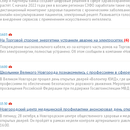
Сбер и партнёры банка создают цифровые решения в сфере здравоохранения
растёт. С начала 2022 года уже в восьми регионах СЗФО заработали такие се
дистанционный мониторинг здоровья пациентов с хроническими заболевания
онлайн-консультирование пациентов, электронный рецепт. Развивается гол
и внедрение сервисов с применением искусственного интеллекта.
16:03
На Торговой стороне энергетики устранили аварию на электросетях
(6)
Повреждение высоковольтного кабеля, из-за которого часть домов на Торго
без электроэнергии, полностью устранено. Об этом сообщили в компании «Но
16:00
Школьники Великого Новгорода познакомились с профессиями в сфер
В Великом Новгороде прошел день открытых дверей «Волонтер ЮИД», где шк
профессиями по обеспечению безопасности дорожного движения. Мероприя
просвещения Российской Федерации при поддержке Госавтоинспекции МВД 
15:30
Новгородский центр медицинской профилактики анонсировал день от
В пятницу, 28 октября, в Новгородском центре общественного здоровья и ме
открытых дверей. Он пройдёт в рамках недели контроля артериального давле
16:00.