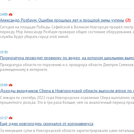
14:00
Александр Розбаум: Ошибки прошлых лет и прошлой зимы учтены
(2)
Сегодня на площади Победы-Софийской в Великом Новгороде прошёл смотр 
периоду. Мэр Александр Розбаум проверил общее состояние оборудования, а
службы будут убирать город этой зимой.
13:30
Прокуратура проводит проверку по видео, на котором школьники вымо
Прокуратура области по поручению и.о. прокурора области Дмитрия Семенов
размещенному в интернете.
13:00
Доходы вкладчиков Сбера в Новгородской области выросли втрое по
С января по сентябрь 2022 года Новгородское отделение Сбера выплатило с
процентного дохода. Это в три раза больше, чем за аналогичный период про
12:17
Ещё один новгородец скончался от коронавируса
За минувшие сутки в Новгородской области зарегистрировали один летальны