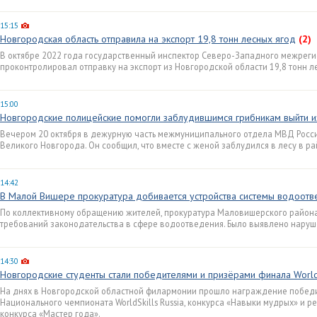
15:15
Новгородская область отправила на экспорт 19,8 тонн лесных ягод
(2)
В октябре 2022 года государственный инспектор Северо-Западного межрег
проконтролировал отправку на экспорт из Новгородской области 19,8 тонн л
15:00
Новгородские полицейские помогли заблудившимся грибникам выйти и
Вечером 20 октября в дежурную часть межмуниципального отдела МВД Росс
Великого Новгорода. Он сообщил, что вместе с женой заблудился в лесу в р
14:42
В Малой Вишере прокуратура добивается устройства системы водоот
По коллективному обращению жителей, прокуратура Маловишерского район
требований законодательства в сфере водоотведения. Было выявлено наруш
14:30
Новгородские студенты стали победителями и призёрами финала WorldS
На днях в Новгородской областной филармонии прошло награждение победи
Национального чемпионата WorldSkills Russia, конкурса «Навыки мудрых» и р
конкурса «Мастер года».