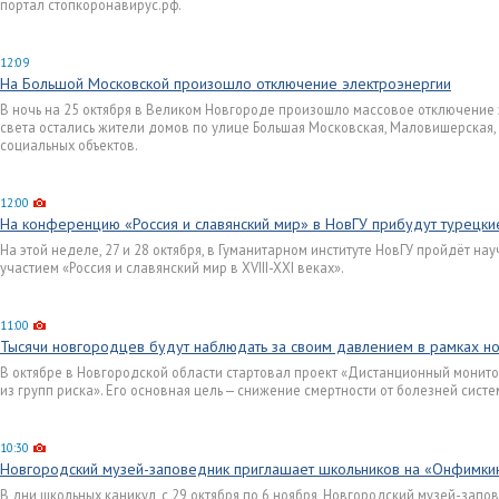
портал стопкоронавирус.рф.
12:09
На Большой Московской произошло отключение электроэнергии
В ночь на 25 октября в Великом Новгороде произошло массовое отключение 
света остались жители домов по улице Большая Московская, Маловишерская,
социальных объектов.
12:00
На конференцию «Россия и славянский мир» в НовГУ прибудут турецки
На этой неделе, 27 и 28 октября, в Гуманитарном институте НовГУ пройдёт 
участием «Россия и славянский мир в XVIII-XXI веках».
11:00
Тысячи новгородцев будут наблюдать за своим давлением в рамках н
В октябре в Новгородской области стартовал проект «Дистанционный монито
из групп риска». Его основная цель — снижение смертности от болезней сис
10:30
Новгородский музей-заповедник приглашает школьников на «Онфимки
В дни школьных каникул, с 29 октября по 6 ноября, Новгородский музей-зап