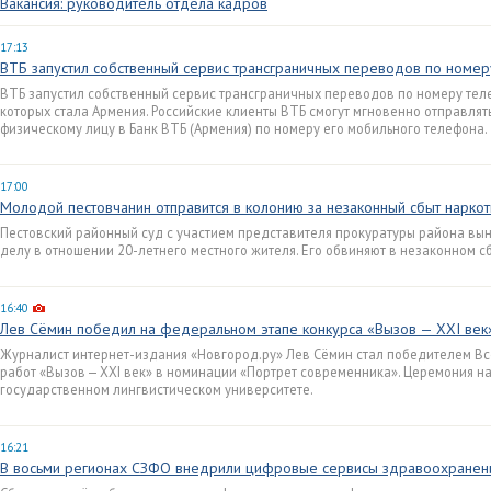
Вакансия: руководитель отдела кадров
17:13
ВТБ запустил собственный сервис трансграничных переводов по номе
ВТБ запустил собственный сервис трансграничных переводов по номеру тел
которых стала Армения. Российские клиенты ВТБ смогут мгновенно отправлять 
физическому лицу в Банк ВТБ (Армения) по номеру его мобильного телефона.
17:00
Молодой пестовчанин отправится в колонию за незаконный сбыт наркот
Пестовский районный суд с участием представителя прокуратуры района вы
делу в отношении 20-летнего местного жителя. Его обвиняют в незаконном с
16:40
Лев Сёмин победил на федеральном этапе конкурса «Вызов — XXI век
Журналист интернет-издания «Новгород.ру» Лев Сёмин стал победителем Вс
работ «Вызов — XXI век» в номинации «Портрет современника». Церемония 
государственном лингвистическом университете.
16:21
В восьми регионах СЗФО внедрили цифровые сервисы здравоохранен