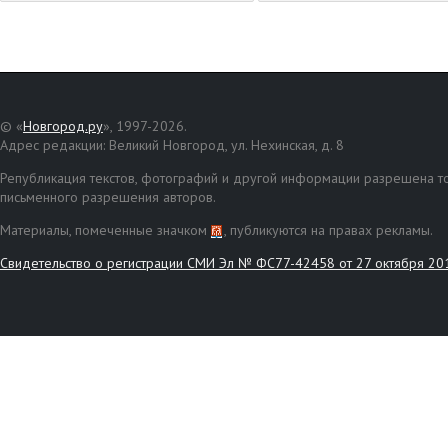
© «
Новгород.ру
», 1997-2026.
Адрес редакции: Великий Новгород, ул. Нехинская, д. 8
Републикация текстов, фотографий и другой информации разрешена то
письменного разрешения авторов.
Материалы, помеченные значком
, публикуются на правах рекламы.
Свидетельство о регистрации СМИ Эл № ФС77-42458 от 27 октября 20