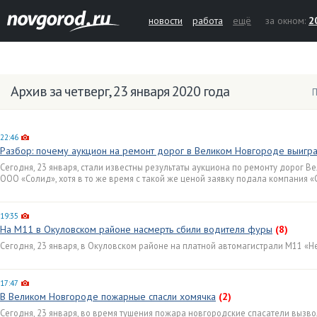
новости
работа
ещё
за окном:
2
Архив за четверг, 23 января 2020 года
П
22:46
Разбор: почему аукцион на ремонт дорог в Великом Новгороде выигр
Сегодня, 23 января, стали известны результаты аукциона по ремонту дорог 
ООО «Солид», хотя в то же время с такой же ценой заявку подала компания «
19:35
На М11 в Окуловском районе насмерть сбили водителя фуры
(8)
Сегодня, 23 января, в Окуловском районе на платной автомагистрали М11 «Н
17:47
В Великом Новгороде пожарные спасли хомячка
(2)
Сегодня, 23 января, во время тушения пожара новгородские спасатели вызв