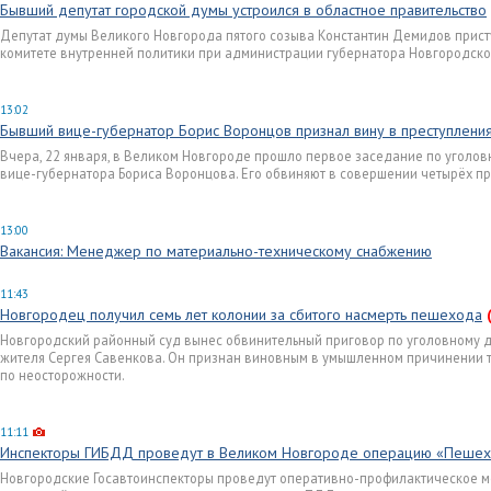
Бывший депутат городской думы устроился в областное правительство
Депутат думы Великого Новгорода пятого созыва Константин Демидов прист
комитете внутренней политики при администрации губернатора Новгородско
13:02
Бывший вице-губернатор Борис Воронцов признал вину в преступлени
Вчера, 22 января, в Великом Новгороде прошло первое заседание по уголо
вице-губернатора Бориса Воронцова. Его обвиняют в совершении четырёх пр
13:00
Вакансия: Менеджер по материально-техническому снабжению
11:43
Новгородец получил семь лет колонии за сбитого насмерть пешехода
Новгородский районный суд вынес обвинительный приговор по уголовному д
жителя Сергея Савенкова. Он признан виновным в умышленном причинении 
по неосторожности.
11:11
Инспекторы ГИБДД проведут в Великом Новгороде операцию «Пеше
Новгородские Госавтоинспекторы проведут оперативно-профилактическое ме