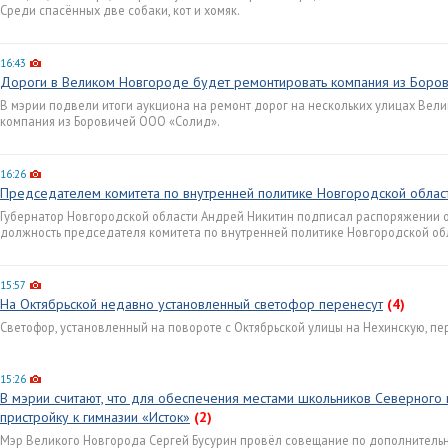
Среди спасённых две собаки, кот и хомяк.
16:43
Дороги в Великом Новгороде будет ремонтировать компания из Боро
В мэрии подвели итоги аукциона на ремонт дорог на нескольких улицах Вел
компания из Боровичей ООО «Солид».
16:26
Председателем комитета по внутренней политике Новгородской облас
Губернатор Новгородской области Андрей Никитин подписал распоряжении 
должность председателя комитета по внутренней политике Новгородской об
15:57
На Октябрьской недавно установленный светофор перенесут
(4)
Светофор, установленный на повороте с Октябрьской улицы на Нехинскую, пе
15:26
В мэрии считают, что для обеспечения местами школьников Северного
пристройку к гимназии «Исток»
(2)
Мэр Великого Новгорода Сергей Бусурин провёл совещание по дополнительн