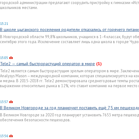
городской администрации предлагают соорудить пристройку к гимназии «Исто
школьников местами.
15:21
В школе цыганского поселения родители отказались от горячего питани
В Новгородской области 99,8% школьников, учащихся в 1-4 классах, будут о
сентябрю этого года. Исключение составляет лишь одна школа в городе Чудо
15:05
Tele2 — самый быстрорастущий оператор в мире
(1)
Tele2 является самым быстрорастущим зрелым оператором в мире. Заключен
Analysys Mason — международной компании, которая специализируется на ко
и медиа. В 2015-2018 гг. Tele2 демонстрировала среднегодовые темпы рост
выражении относительно рынка в 12%, что ставит компанию на первое место
13:57
В Великом Новгороде за год планируют поставить ещё 7,5 км пешехо
В Великом Новгороде за 2020 год планируют установить 7653 метра пешеход
обеспечения безопасности пешеходов.
13:56