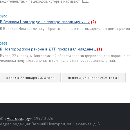
водителей, так и пешеходов, которые нарушают ПДД.
09:51
В Великом Новгороде на пожаре спасли мужчину
(2)
В Великом Новгороде на ул. Промышленная в многоквартирном доме произо
09:35
В Новгородском районе в ДТП пострадал младенец
(1)
Вчера, 22 января, в Новгородской области зарегистрировали два дорожно-т
человека получили ранения, в том числе один несовершеннолетний.
« среда, 22 января 2020 года
пятница, 24 января 2020 года »
© «
Новгород.ру
», 1997-2026.
Адрес редакции: Великий Новгород, ул. Нехинская, д. 8