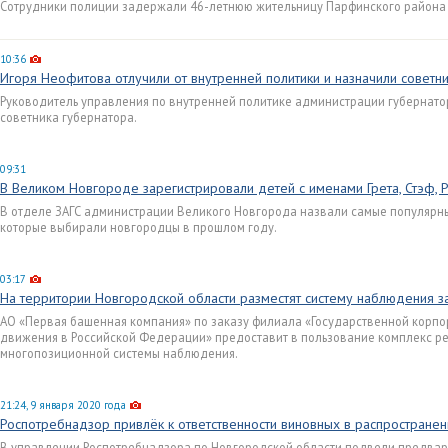
Сотрудники полиции задержали 46-летнюю жительницу Парфинского района
10:36
Игоря Неофитова отлучили от внутренней политики и назначили советн
Руководитель управления по внутренней политике администрации губернато
советника губернатора.
09:31
В Великом Новгороде зарегистрировали детей с именами Грета, Стэф, 
В отделе ЗАГС администрации Великого Новгорода назвали самые популярны
которые выбирали новгородцы в прошлом году.
03:17
На территории Новгородской области разместят систему наблюдения з
АО «Первая башенная компания» по заказу филиала «Государственной корп
движения в Российской Федерации» предоставит в пользование комплекс р
многопозиционной системы наблюдения.
21:24, 9 января 2020 года
Роспотребнадзор привлёк к ответственности виновных в распространен
В управлении Роспотребнадзора по Новгородской области подвели предвар