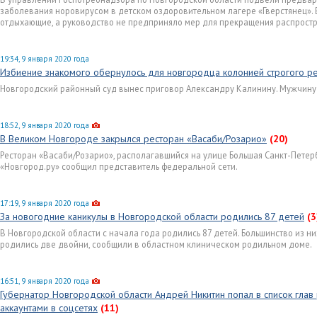
заболевания норовирусом в детском оздоровительном лагере «Гверстянец». 
отдыхающие, а руководство не предприняло мер для прекращения распрост
19:34, 9 января 2020 года
Избиение знакомого обернулось для новгородца колонией строгого р
Новгородский районный суд вынес приговор Александру Калинину. Мужчину
18:52, 9 января 2020 года
В Великом Новгороде закрылся ресторан «Васаби/Розарио»
(20)
Ресторан «Васаби/Розарио», располагавшийся на улице Большая Санкт-Петерб
«Новгород.ру» сообщил представитель федеральной сети.
17:19, 9 января 2020 года
За новогодние каникулы в Новгородской области родились 87 детей
(3
В Новгородской области с начала года родились 87 детей. Большинство из ни
родились две двойни, сообщили в областном клиническом родильном доме.
16:51, 9 января 2020 года
Губернатор Новгородской области Андрей Никитин попал в список глав
аккаунтами в соцсетях
(11)