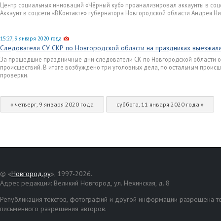
Центр социальных инноваций «Чёрный куб» проанализировал аккаунты в соцс
Аккаунт в соцсети «ВКонтакте» губернатора Новгородской области Андрея Ники
15:27, 9 января 2020 года
Следователи СУ СКР по Новгородской области на праздниках выезжали
За прошедшие праздничные дни следователи СК по Новгородской области о
происшествий. В итоге возбуждено три уголовных дела, по остальным прои
проверки.
« четверг, 9 января 2020 года
суббота, 11 января 2020 года »
© «
Новгород.ру
», 1997-2026.
Адрес редакции: Великий Новгород, ул. Нехинская, д. 8
Републикация текстов, фотографий и другой информации разрешена то
письменного разрешения авторов.