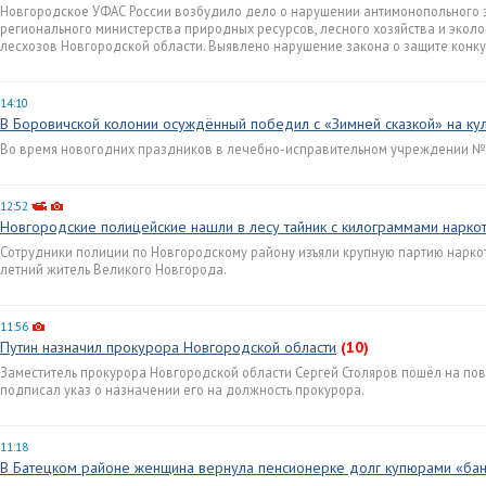
Новгородское УФАС России возбудило дело о нарушении антимонопольного 
регионального министерства природных ресурсов, лесного хозяйства и эколо
лесхозов Новгородской области. Выявлено нарушение закона о защите конк
14:10
В Боровичской колонии осуждённый победил с «Зимней сказкой» на ку
Во время новогодних праздников в лечебно-исправительном учреждении №3
12:52
Новгородские полицейские нашли в лесу тайник с килограммами нарко
Сотрудники полиции по Новгородскому району изъяли крупную партию наркот
летний житель Великого Новгорода.
11:56
Путин назначил прокурора Новгородской области
(10)
Заместитель прокурора Новгородской области Сергей Столяров пошёл на по
подписал указ о назначении его на должность прокурора.
11:18
В Батецком районе женщина вернула пенсионерке долг купюрами «бан