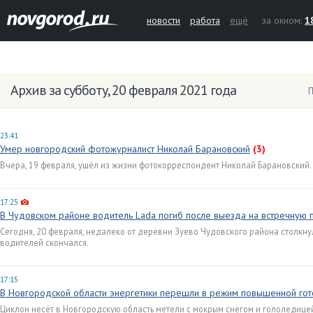
новости
работа
ещё
за окном:
1
Архив за субботу, 20 февраля 2021 года
П
23:41
Умер новгородский фотожурналист Николай Барановский
(3)
Вчера, 19 февраля, ушёл из жизни фотокорреспондент Николай Барановский. 
17:25
В Чудовском районе водитель Lada погиб после выезда на встречную 
Сегодня, 20 февраля, недалеко от деревни Зуево Чудовского района столкнул
водителей скончался.
17:15
В Новгородской области энергетики перешли в режим повышенной гот
Циклон несёт в Новгородскую область метели с мокрым снегом и гололедице