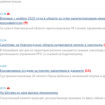
администрации.
12:28
Впервые с ноября 2020 года в области за сутки зарегистрировали мен
коронавирусом
(9)
За сутки в Новгородской области зарегистрировали 98 случаев заражения 
11:24
Синоптики: на Новгородскую область надвигаются метели и снегопады
(
В ближайшие три дня на территории региона ожидаются сильные снегопады 
региональное управление МЧС со ссылкой на Гидрометцентр.
11:09
Боровичанина осудили за покупку наркотиков в даркнете
(11)
Суд признал виновным 28-летнего Павла Шейкина в незаконной покупке и хр
10:31
На Щусева из окна выпала пенсионерка
Следственный комитет проводит доследственную проверку по факту гибели