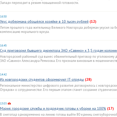
Запад» переходит в режим повышенной готовности.
16:50
Укус добермана обошёлся хозяйке в 10 тысяч рублей
(12)
Летом прошлого года жительницу Великого Новгорода доберман укусил за бед
компенсацию морального вреда.
16:45
Суд приговорил бывшего директора ЗАО «Савино» к 3,5 годам колони
Новгородский районный суд вынес обвинительный приговор по уголовному д
ЗАО «Савино» Александра Ремизова. Его признали виновным в мошенничеств
14:42
Из новгородских студентов сформируют IT-отряды
(28)
Региональное министерство цифрового развития договорилось с новгородск
Отрядов» о сотрудничестве. Его первым этапом станет создание студенчески
13:03
Мэрия: городские службы и подрядчик готовы к уборке на 100%
(17)
В снегопад одновременно на линию готовы выйти 80 единиц снегоуборочной