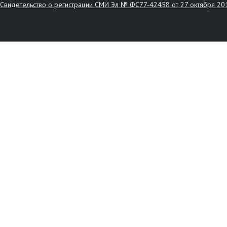
Свидетельство о регистрации СМИ Эл № ФС77-42458 от 27 октября 20