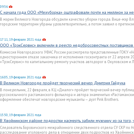
09:56
С начала года ООО «Мехуборка» оштрафовали почти на миллион за не
В мэрии Великого Новгорода обсудили качество уборки города. Вице-мэр В
городские территории убраны удовлетворительно, а потом заявил о претензи
17:11, 19 февраля 2021 года
ООО «ТрэкСервис» включили в реестр недобросовестных поставщиков 
Комиссия Новгородского УФАС России рассмотрела представленные ГОКУ «Н
одностороннем отказе заказчика от исполнения госконтракта от 22 апреля 2
«ТрэкСервис» по капитальному ремонту участков автодорог в Окуловском и 
16:05, 19 февраля 2021 года
В Великом Новгороде пройдет творческий вечер Дмитрия Гайдука
В понедельник, 22 февраля, в КЦ «Диалог» пройдет творческий вечер публици
русскоязычного растаманского фольклора и автора знаменитых «Растамански
оформление обеспечат новгородские музыканты — дуэт Pink Brothers.
15:50, 19 февраля 2021 года
В Хвойнинском районе подростки насмерть забили мужчину из-за того, ч
Следователь Боровичского межрайонного следственного отдела СУ СКР по 
расследование уголовного дела в отношении двух подростков из Хвойнинск