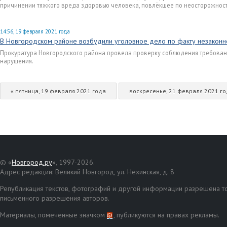
причинении тяжкого вреда здоровью человека, повлёкшее по неосторожности
14:56, 19 февраля 2021 года
В Новгородском районе возбудили уголовное дело по факту незаконн
Прокуратура Новгородского района провела проверку соблюдения требован
нарушения.
« пятница, 19 февраля 2021 года
воскресенье, 21 февраля 2021 го
© «
Новгород.ру
», 1997-2026.
Адрес редакции: Великий Новгород, ул. Нехинская, д. 8
Републикация текстов, фотографий и другой информации разрешена то
письменного разрешения авторов.
Материалы, помеченные значком
, публикуются на правах рекламы.