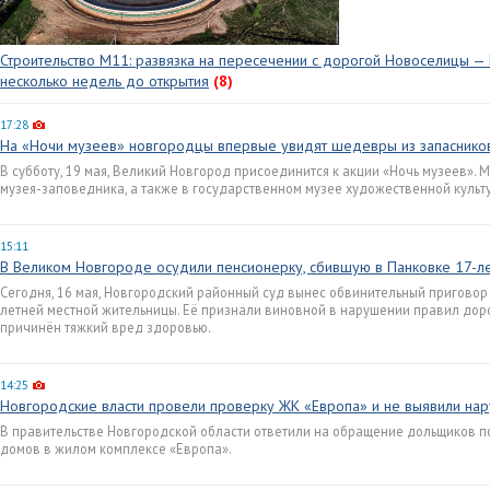
Строительство М11: развязка на пересечении с дорогой Новоселицы — 
несколько недель до открытия
(8)
17:28
На «Ночи музеев» новгородцы впервые увидят шедевры из запаснико
В субботу, 19 мая, Великий Новгород присоединится к акции «Ночь музеев».
музея-заповедника, а также в государственном музее художественной культ
15:11
В Великом Новгороде осудили пенсионерку, сбившую в Панковке 17-
Сегодня, 16 мая, Новгородский районный суд вынес обвинительный приговор
летней местной жительницы. Её признали виновной в нарушении правил дор
причинён тяжкий вред здоровью.
14:25
Новгородские власти провели проверку ЖК «Европа» и не выявили на
В правительстве Новгородской области ответили на обращение дольщиков п
домов в жилом комплексе «Европа».