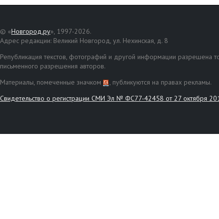
© «
Новгород.ру
», 1997-2026.
Адрес редакции: Великий Новгород, ул. Нехинская, д. 8
Републикация текстов, фотографий и другой информации разрешена то
письменного разрешения авторов.
Материалы, помеченные значком
, публикуются на правах рекламы.
Свидетельство о регистрации СМИ Эл № ФС77-42458 от 27 октября 20