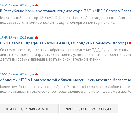
18:31, 15 мая 2018 года
В Республике Коми арестовали гендиректора ПАО «МРСК Северо-Запа
Генеральный директор ПАО «МРСК Северо-Запад» Александр Летягин был взят
подозревается в коммерческом подкупе, совершённом группой лиц.
17:47, 15 мая 2018 года
С 2019 года штрафы за нарушение ПДД пойдут на ремонты дорог
(10
Со следующего года деньги, собранные за нарушение ПДД, будут поступать 
лишатся возможности тратить их по своему усмотрению. Законопроект, внос
депутаты Госдумы приняли в третьем окончательном чтении.
16:51, 15 мая 2018 года
Абоненты МТС в Новгородской области могут шесть месяцев бесплатно
Более чем 45 миллионов песен в Apple Music в любое время и в любом месте
подписавшихся на эксклюзивное предложение&amp;nbsp;— шесть месяцев App
« вторник, 15 мая 2018 года
четверг, 17 мая 2018 года »