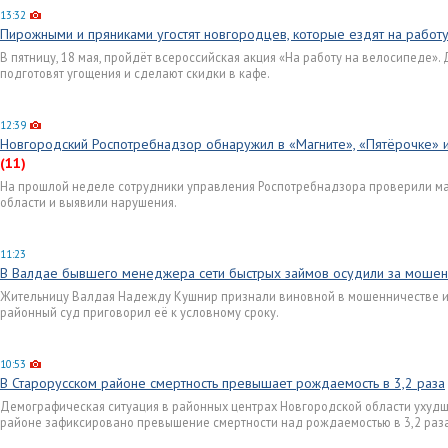
13:32
Пирожными и пряниками угостят новгородцев, которые ездят на работ
В пятницу, 18 мая, пройдёт всероссийская акция «На работу на велосипеде»
подготовят угощения и сделают скидки в кафе.
12:39
Новгородский Роспотребнадзор обнаружил в «Магните», «Пятёрочке» 
(11)
На прошлой неделе сотрудники управления Роспотребнадзора проверили ма
области и выявили нарушения.
11:23
В Валдае бывшего менеджера сети быстрых займов осудили за мошен
Жительницу Валдая Надежду Кушнир признали виновной в мошенничестве и
районный суд приговорил её к условному сроку.
10:53
В Старорусском районе смертность превышает рождаемость в 3,2 раза
Демографическая ситуация в районных центрах Новгородской области ухудша
районе зафиксировано превышение смертности над рождаемостью в 3,2 раз