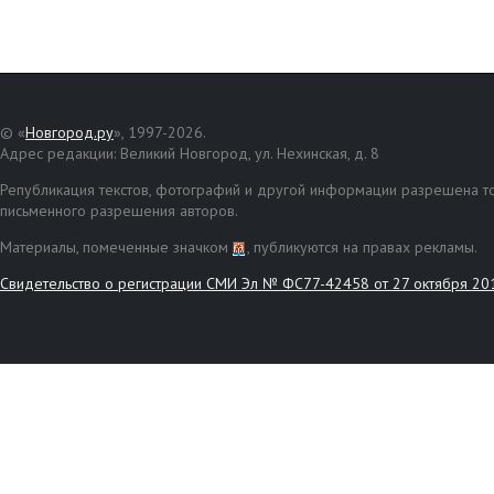
© «
Новгород.ру
», 1997-2026.
Адрес редакции: Великий Новгород, ул. Нехинская, д. 8
Републикация текстов, фотографий и другой информации разрешена то
письменного разрешения авторов.
Материалы, помеченные значком
, публикуются на правах рекламы.
Свидетельство о регистрации СМИ Эл № ФС77-42458 от 27 октября 20