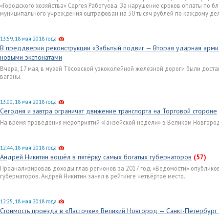
«Городского хозяйства» Сергея Работуева. За нарушение сроков оплаты по б
муниципального учреждения оштрафован на 30 тысяч рублей по каждому дел
13:59, 18 мая 2018 года
В преддверии реконструкции «Забытый подвиг — Вторая ударная арми
новыми экспонатами
Вчера, 17 мая, в музей Тёсовской узкоколейной железной дороги были дост
вагоны.
13:00, 18 мая 2018 года
Сегодня и завтра ограничат движение транспорта на Торговой стороне
На время проведения мероприятий «Ганзейской недели» в Великом Новгород
12:44, 18 мая 2018 года
Андрей Никитин вошёл в пятёрку самых богатых губернаторов
(57)
Проанализировав доходы глав регионов за 2017 год, «Ведомости» опублико
губернаторов. Андрей Никитин занял в рейтинге четвёртое место.
12:25, 18 мая 2018 года
Стоимость проезда в «Ласточке» Великий Новгород — Санкт-Петербург 