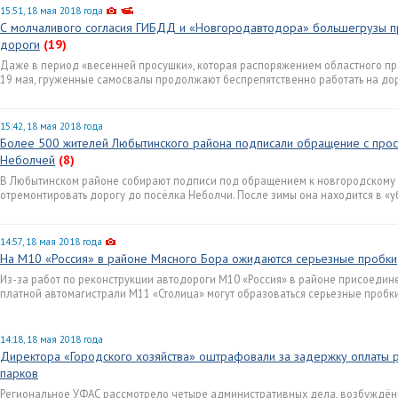
15:51, 18 мая 2018 года
С молчаливого согласия ГИБДД и «Новгородавтодора» большегрузы 
дороги
(19)
Даже в период «весенней просушки», которая распоряжением областного пр
19 мая, груженные самосвалы продолжают беспрепятственно работать на до
15:42, 18 мая 2018 года
Более 500 жителей Любытинского района подписали обращение с прос
Неболчей
(8)
В Любытинском районе собирают подписи под обращением к новгородскому 
отремонтировать дорогу до посёлка Неболчи. После зимы она находится в «у
14:57, 18 мая 2018 года
На М10 «Россия» в районе Мясного Бора ожидаются серьезные пробки
Из-за работ по реконструкции автодороги М10 «Россия» в районе присоедин
платной автомагистрали М11 «Столица» могут образоваться серьезные пробки
14:18, 18 мая 2018 года
Директора «Городского хозяйства» оштрафовали за задержку оплаты р
парков
Региональное УФАС рассмотрело четыре административных дела, возбуждён