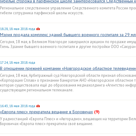
Гибелью сторожа в парфинской школе заинтересовался Следственный 
Региональное следственное управление Следственного комитета России про
гибели сотрудника парфинской школы искусств.
18:28, 18 мая 2018 года
Мэрия продала комплекс зданий бывшего военного госпиталя за 29 мл
Сегодня, 18 мая, в Великом Новгороде завершился аукцион по продаже иму
Гзень. Здание бывшего военного госпиталя и другие постройки ООО «Сакура»
17:24, 18 мая 2018 года
В отношении прежней компании «Новгородское областное телевидени
Сегодня, 18 мая, Арбитражный суд Новгородской области признал обоснова
«Корпорация Сплав» о признании банкротом АНО «Новгородское областное те
которая существовала ещё до образования медиахолдинга «Агентство инфо
существующем региональном телеканале.
16:43, 18 мая 2018 года
«Европа плюс» прекратила вещание в Боровичах
(9)
У радиостанций «Европа Плюс» и «Авторадио», вещающих на территории Вели
Боровичах «Европа плюс» прекратила своё вещание.