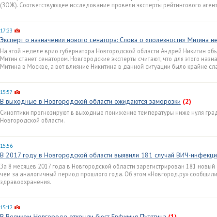
(ЗОЖ). Соответствующее исследование провели эксперты рейтингового агентс
17:23
Эксперт о назначении нового сенатора: Слова о «полезности» Митина 
На этой неделе врио губернатора Новгородской области Андрей Никитин объ
Митин станет сенатором. Новгородские эксперты считают, что для этого наз
Митина в Москве, а вот влияние Никитина в данной ситуации было крайне сл
15:57
В выходные в Новгородской области ожидаются заморозки
(2)
Синоптики прогнозируют в выходные понижение температуры ниже нуля град
Новгородской области.
15:56
В 2017 году в Новгородской области выявили 181 случай ВИЧ-инфекц
За 8 месяцев 2017 года в Новгородской области зарегистрирован 181 новый 
чем за аналогичный период прошлого года. Об этом «Новгород.ру» сообщил
здравоохранения.
15:12
В Великом Новгороде открыли бюст Евфимия Путятина
(1)