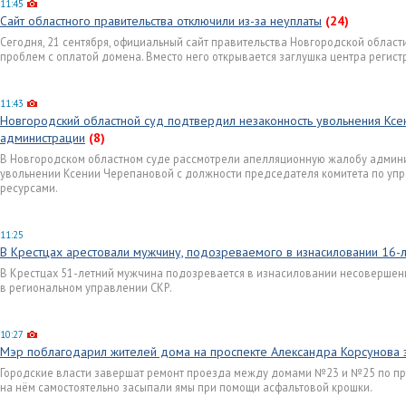
11:45
Сайт областного правительства отключили из-за неуплаты
(24)
Сегодня, 21 сентября, официальный сайт правительства Новгородской области
проблем с оплатой домена. Вместо него открывается заглушка центра регис
11:43
Новгородский областной суд подтвердил незаконность увольнения Ксе
администрации
(8)
В Новгородском областном суде рассмотрели апелляционную жалобу админи
увольнении Ксении Черепановой с должности председателя комитета по уп
ресурсами.
11:25
В Крестцах арестовали мужчину, подозреваемого в изнасиловании 16-
В Крестцах 51-летний мужчина подозревается в изнасиловании несовершенн
в региональном управлении СКР.
10:27
Мэр поблагодарил жителей дома на проспекте Александра Корсунова 
Городские власти завершат ремонт проезда между домами №23 и №25 по пр
на нём самостоятельно засыпали ямы при помощи асфальтовой крошки.