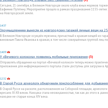
Сегодня, 21 сентября, в Великом Новгороде около клуба юных моряков торж
Евфимию Путятину. Мероприятие прошло в рамках празднования 1155-летия
на Новгородской земле.
14:37
Злоумышленники вынесли из новгородских гаражей личные вещи на 25
В Великом Новгороде осуждён мужчина, причастный к кражам вещей из гар
виновным Павла Иванова в кражах, в том числе совершённых группой лиц по
14:09
У «Вечевого колокола» появились мобильные приложения
(3)
Отправлять обращения на портал «Вечевой колокол» теперь можно практическ
приложения для информационного портала стали доступны для загрузки в App 
12:32
В Старой Руссе археологи обнаружили приспособление для добывания 
В Старой Руссе на раскопе, расположенном на Соборной площади, археоло
кресало XI-XII веков. Находка стала неожиданностью, так как до этого в дан
находки не старше конца XIV века.