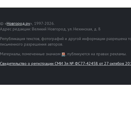
© «
Новгород.ру
», 1997-2026.
Адрес редакции: Великий Новгород, ул. Нехинская, д. 8
Републикация текстов, фотографий и другой информации разрешена то
письменного разрешения авторов.
Материалы, помеченные значком
, публикуются на правах рекламы.
Свидетельство о регистрации СМИ Эл № ФС77-42458 от 27 октября 20