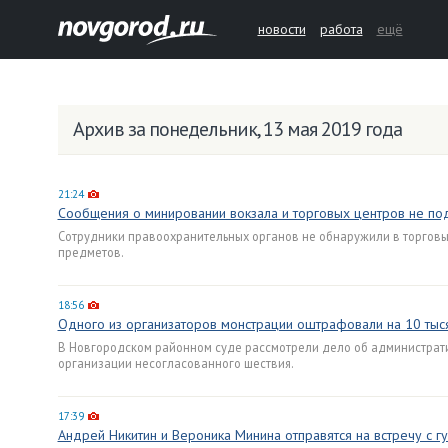
новости
работа
ещё
Архив за понедельник, 13 мая 2019 года
21:24
Сообщения о минировании вокзала и торговых центров не по
Сотрудники правоохранительных органов не обнаружили в торгов
предметов.
18:56
Одного из организаторов монстрации оштрафовали на 10 тыс
В Новгородском районном суде рассмотрели дело об администрат
организации несогласованного шествия.
17:39
Андрей Никитин и Вероника Минина отправятся на встречу с 