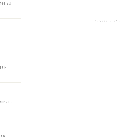
лее 20
реклама на сайте
та и
кция по
ода