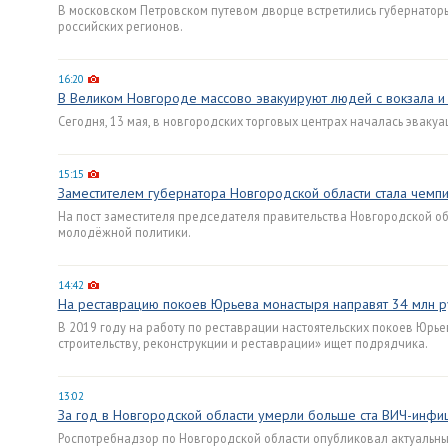
В московском Петровском путевом дворце встретились губернаторы 
российских регионов.
16:20
В Великом Новгороде массово эвакуируют людей с вокзала и 
Сегодня, 13 мая, в новгородских торговых центрах началась эвакуа
15:15
Заместителем губернатора Новгородской области стала чемпи
На пост заместителя председателя правительства Новгородской об
молодёжной политики.
14:42
На реставрацию покоев Юрьева монастыря направят 34 млн 
В 2019 году на работу по реставрации настоятельских покоев Юрь
строительству, реконструкции и реставрации» ищет подрядчика.
13:02
За год в Новгородской области умерли больше ста ВИЧ-инфи
Роспотребнадзор по Новгородской области опубликовал актуальные