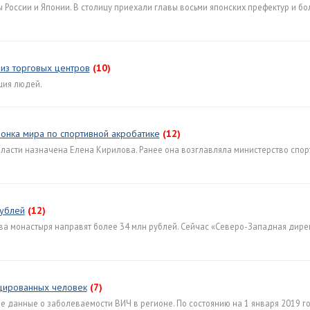
России и Японии. В столицу приехали главы восьми японских префектур и бо
из торговых центров
(10)
ция людей.
онка мира по спортивной акробатике
(12)
ласти назначена Елена Кирилова. Ранее она возглавляла министерство спор
рублей
(12)
ева монастыря направят более 34 млн рублей. Сейчас «Северо-Западная дире
цированных человек
(7)
 данные о заболеваемости ВИЧ в регионе. По состоянию на 1 января 2019 г