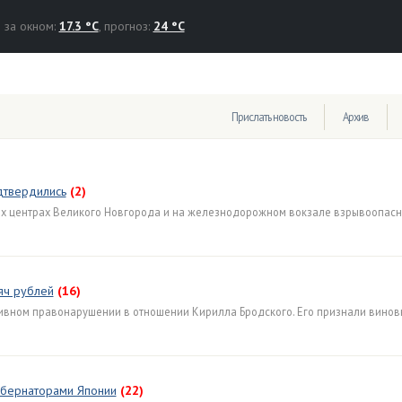
за окном:
17.3 °C
, прогноз:
24 °C
Прислать новость
Архив
дтвердились
(2)
ых центрах Великого Новгорода и на железнодорожном вокзале взрывоопас
яч рублей
(16)
ивном правонарушении в отношении Кирилла Бродского. Его признали винов
губернаторами Японии
(22)