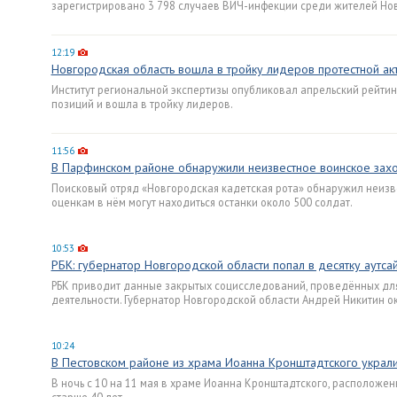
зарегистрировано 3 798 случаев ВИЧ-инфекции среди жителей Нов
12:19
Новгородская область вошла в тройку лидеров протестной ак
Институт региональной экспертизы опубликовал апрельский рейтинг
позиций и вошла в тройку лидеров.
11:56
В Парфинском районе обнаружили неизвестное воинское зах
Поисковый отряд «Новгородская кадетская рота» обнаружил неиз
оценкам в нём могут находиться останки около 500 солдат.
10:53
РБК: губернатор Новгородской области попал в десятку аутс
РБК приводит данные закрытых социсследований, проведённых для 
деятельности. Губернатор Новгородской области Андрей Никитин ок
10:24
В Пестовском районе из храма Иоанна Кронштадтского украл
В ночь с 10 на 11 мая в храме Иоанна Кронштадтского, расположе