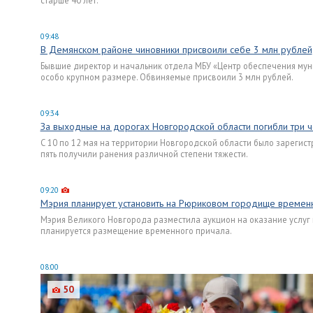
старше 40 лет.
09:48
В Демянском районе чиновники присвоили себе 3 млн рублей
Бывшие директор и начальник отдела МБУ «Центр обеспечения мун
особо крупном размере. Обвиняемые присвоили 3 млн рублей.
09:34
За выходные на дорогах Новгородской области погибли три 
С 10 по 12 мая на территории Новгородской области было зарегис
пять получили ранения различной степени тяжести.
09:20
Мэрия планирует установить на Рюриковом городище времен
Мэрия Великого Новгорода разместила аукцион на оказание услуг
планируется размещение временного причала.
08:00
50