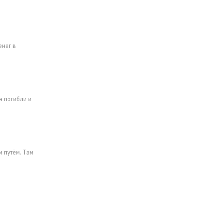
енег в
а погибли и
 путём. Там