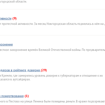
городской области.
тивности
(9)
 протестной активности. За месяц Новгородская область поднялась в нём на 
оронение
вестное захоронение времён Великой Отечественной войны. По предварител
айдеров в рейтинге доверия
(29)
Кремля, где замерялись уровень доверия к губернаторам и отношение к их
азался в аутсайдерах.
и пожертвования
(1)
нного в Пестово на улице Ленина были похищены деньги. В краже подозреваю