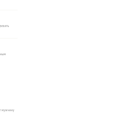
девять
ьным
т мужчину