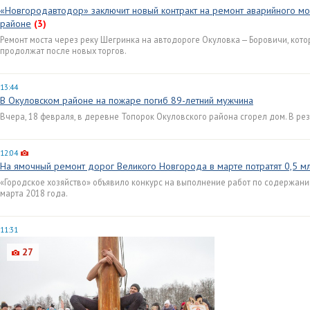
«Новгородавтодор» заключит новый контракт на ремонт аварийного мо
районе
(3)
Ремонт моста через реку Шегринка на автодороге Окуловка — Боровичи, котор
продолжат после новых торгов.
13:44
В Окуловском районе на пожаре погиб 89-летний мужчина
Вчера, 18 февраля, в деревне Топорок Окуловского района сгорел дом. В ре
12:04
На ямочный ремонт дорог Великого Новгорода в марте потратят 0,5 м
«Городское хозяйство» объявило конкурс на выполнение работ по содержани
марта 2018 года.
11:31
27