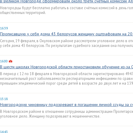
В Великом Новгороде сформировали около трети счётных комиссий для
Новгородцы будут бесплатно работать в составе счётных комиссий в день го
общественных территорий.
16:39
Прописавшую у себя дома 43 белорусов женщину оштрафовали на 20 
Сегодня, 19 февраля, в Окуловском районе рассмотрели уголовное дело в 
у себя дома 43 белорусов. По результатам судебного заседания она получил
16:00
В шести школах Новгородской области приостановили обучение из-за
В период с 12 по 18 февраля в Новгородской области зарегистрировано 4947
незначительный рост заболеваемости респираторными инфекциями по сравн
превышен эпидемический порог среди детей в возрасте до двух лет и на 13
15:18
Новгородскую чиновницу подозревают в погашении личной ссуды за с
В Новгородском районе в отношении сотрудницы администрации Пролетарск
уголовное дело. Женщину подозревают в мошенничестве.
14:43