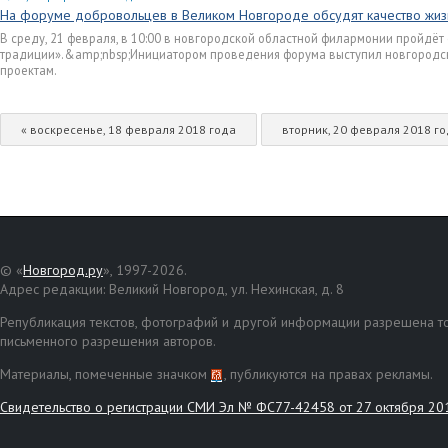
На форуме добровольцев в Великом Новгороде обсудят качество жи
В среду, 21 февраля, в 10:00 в новгородской областной филармонии пройдё
традиции».&amp;nbsp;Инициатором проведения форума выступил новгородс
проектам.
« воскресенье, 18 февраля 2018 года
вторник, 20 февраля 2018 го
© «
Новгород.ру
», 1997-2026.
Адрес редакции: Великий Новгород, ул. Нехинская, д. 8
Републикация текстов, фотографий и другой информации разрешена то
письменного разрешения авторов.
Материалы, помеченные значком
, публикуются на правах рекламы.
Свидетельство о регистрации СМИ Эл № ФС77-42458 от 27 октября 20