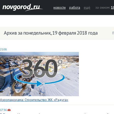
новости
работа
ещё
за окном:
1
Архив за понедельник, 19 февраля 2018 года
П
21:08
Аэропанорама: Строительство ЖК «Радуга»
17:36