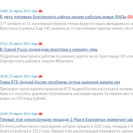
16:00, 25 марта 2022 года
В двух деревнях Крестецкого района начали работать новые ФАПы
(1)
377 человек из 11 населённых пунктов теперь будут посещать фельдшерско-
Крестецкого района. Ещё 345 человек из 16 населённых пунктов начнёт обс
15:52, 25 марта 2022 года
В Старой Руссе подрядчик приступил к ремонту улиц
Подрядчик приступил к работам по ремонту дороги на ул. Крестецкая. Об эт
Старорусского района в соцсети ВКонтакте.
15:30, 25 марта 2022 года
Глава ВТБ Андрей Костин: проблемы оттока наличной валюты нет
Президент-председатель правления ВТБ Андрей Костин рассказал в интервью
банк и о способах хранения сбережений в настоящее время. За первые две 
вырос на 350 млрд рублей.
15:00, 25 марта 2022 года
Первый этап реконструкции площади 1 Мая в Боровичах планируют зак
По итогу рейтингового голосования, которое прошло в 2021 году, площадь 1
благоустройства в 2022 году. Первый этап реконструкции планируется законч