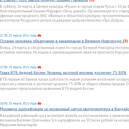
В субботу, 26 марта, в Центре культуры «Русич» в городе Старая Русса с 10 до
благотворительный Кошкин Марафон «Хочу домой!». Организовали его старо
(филиал новгородского АНО «Жизнь») и областной культурно-просветительск
волонтёров Ресурсного центра поддержки добровольчества «Про.Добро».
17:30, 25 марта 2022 года
Останки человека обнаружили в канализации в Великом Новгороде
(3)
Вчера, 24 марта, в следственный отдел по городу Великий Новгород поступ
останков человека. Их нашли в канализационном люке на проспекте Корсуно
17:00, 25 марта 2022 года
Глава ВТБ Андрей Костин: Уровень льготной ипотеки достигнет 75-80%
ВТБ первым из банков начал работать по новым условиям ипотечной госпрог
спросом у клиентов и достигнет уровня в 75-80% от общего объема продаж. О
президент-председатель правления ВТБ Андрей Костин.
16:30, 25 марта 2022 года
Москвича оштрафовали за незаконный запуск квадрокоптера в Валдай
Валдайский районный суд рассмотрел жалобу на постановление о привлече
москвича Василия Строгонова. Его оштрафовали на 30 тысяч рублей за неза
Иверским монастырём.