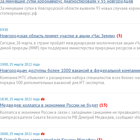
За минувшие сутки коронавирус диагностировали у 93 новгородцев
За минувшие сутки в Новгородской области выявили 93 новых случаев корон
стопкоронавирус.рф.
09:30
Новгородская область примет участие в акции «Час Земли»
(5)
Сегодня, 26 марта, в стране пройдёт международная экологическая акция «Ч
дикой природы (WWF) при поддержке министерства природных ресурсов и э
19:00, 25 марта 2022 года
Новгородцам доступны более 1000 вакансий в федеральной компании
Компания МТС объявляет о расширении набора специалистов всех бизнес-нап
порядка 500 дополнительных вакансий для ИТ-экспертов.
18:30, 25 марта 2022 года
Медведев: коллапса в экономике России не будет
(15)
Коллапса в экономике России в связи с западными санкциями не предвидится
зампредседателя Совета безопасности РФ Дмитрий Медведев, сообщают «Н
18:00, 25 марта 2022 года
В Старой Руссе завтра пройдёт Кошкин Марафон
(3)