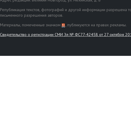
Адрес редакции: Великий Новгород, ул. Нехинская, д. 8
Републикация текстов, фотографий и другой информации разрешена то
письменного разрешения авторов.
Материалы, помеченные значком
, публикуются на правах рекламы.
Свидетельство о регистрации СМИ Эл № ФС77-42458 от 27 октября 20