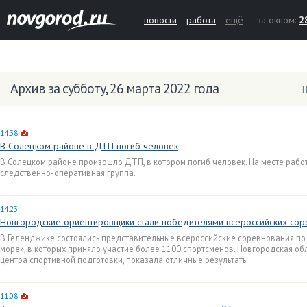
новости
работа
ещё
за окном:
2
Архив за субботу, 26 марта 2022 года
П
14:38
В Солецком районе в ДТП погиб человек
В Солецком районе произошло ДТП, в котором погиб человек. На месте рабо
следственно-оперативная группа.
14:23
Новгородские ориентировщики стали победителями всероссийских сор
В Геленджике состоялись представительные всероссийские соревнования п
море», в которых приняло участие более 1100 спортсменов. Новгородская об
центра спортивной подготовки, показала отличные результаты.
11:08