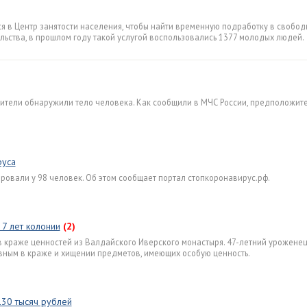
ся в Центр занятости населения, чтобы найти временную подработку в свобод
льства, в прошлом году такой услугой воспользовались 1377 молодых людей.
жители обнаружили тело человека. Как сообщили в МЧС России, предположите
руса
ровали у 98 человек. Об этом сообщает портал стопкоронавирус.рф.
7 лет колонии
(2)
 краже ценностей из Валдайского Иверского монастыря. 47-летний урожене
ным в краже и хищении предметов, имеющих особую ценность.
30 тысяч рублей