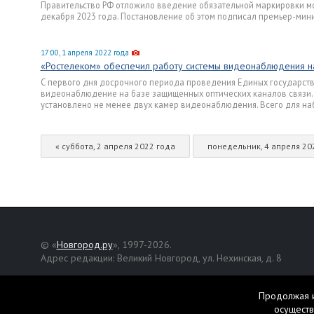
Правительство РФ отложило введение обязательной маркировки мо
декабря 2023 года. Постановление об этом подписал премьер-мин
17:00, 1 апреля 2022 года
«Ростелеком» обеспечил работу системы видеонаблюдения 
С первого дня досрочного периода проведения Единых государстве
видеонаблюдение на базе защищенных оптических каналов связи. В
установлено не менее двух камер видеонаблюдения. Всего для на
« суббота, 2 апреля 2022 года
понедельник, 4 апреля 20
© «
Новгород.ру
», 1997-2026.
Адрес редакции: Великий Новгород, ул. Нехинская, д. 8
Републикация текстов, фотографий и другой информации раз
разрешения авторов.
Продолжая и
осуществ