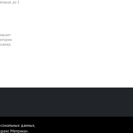
ативов до 1
чивает
дитории
окамер.
персональных данных
рсональных данных,
жет содержать материалы 16+.
ндекс Метрика».