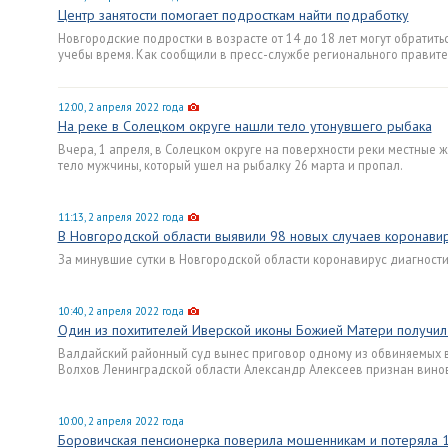
Центр занятости помогает подросткам найти подработку
Новгородские подростки в возрасте от 14 до 18 лет могут обратить
учебы время. Как сообщили в пресс-службе регионального правите
12:00, 2 апреля 2022 года
На реке в Солецком округе нашли тело утонувшего рыбака
Вчера, 1 апреля, в Солецком округе на поверхности реки местные 
тело мужчины, который ушел на рыбалку 26 марта и пропал.
11:13, 2 апреля 2022 года
В Новгородской области выявили 98 новых случаев коронави
За минувшие сутки в Новгородской области коронавирус диагности
10:40, 2 апреля 2022 года
Один из похитителей Иверской иконы Божией Матери получил 
Валдайский районный суд вынес приговор одному из обвиняемых в
Волхов Ленинградской области Александр Алексеев признан винов
10:00, 2 апреля 2022 года
Боровичская пенсионерка поверила мошенникам и потеряла 1