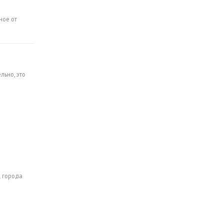
ное от
льно, это
ц города