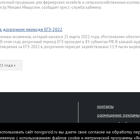
лочной продукции для фермерских хозяйств и сельскохозяйственных коопер
истр Михаил Мишустин, сообщает пресс-служба кабмина.
на досрочном периоде ЕГЭ-2022
нных экзаменов, который начался 21 марта 2022 года, «Ростелеком» обеспе
 этом году досрочный период ЕГЭ проходит в 83 субъектах РФ. В каждой ау
блюдения за ЕГЭ-2022 в досрочном периоде задействовано 13,9 тысяч виде
22 года »
контакты
размещение рекламы
политика обработки 
решена только с письменного
спользовать сайт novgorod.ru вы даете свое согласие на обработку пе
Настоящий ресурс мо
ляемую с использованием файлов cookie и метрической программы «Я