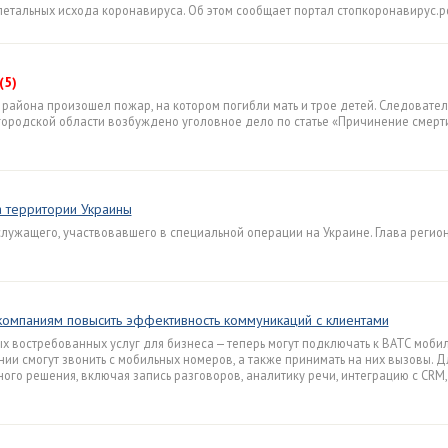
летальных исхода коронавируса. Об этом сообщает портал стопкоронавирус.р
(5)
района произошел пожар, на котором погибли мать и трое детей. Следовате
городской области возбуждено уголовное дело по статье «Причинение смерт
 территории Украины
лужащего, участвовавшего в специальной операции на Украине. Глава регио
компаниям повысить эффективность коммуникаций с клиентами
х востребованных услуг для бизнеса — теперь могут подключать к ВАТС моби
ии смогут звонить с мобильных номеров, а также принимать на них вызовы. 
ого решения, включая запись разговоров, аналитику речи, интеграцию с CRM,