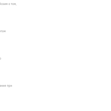
ским о том,
этом
ю
ание при