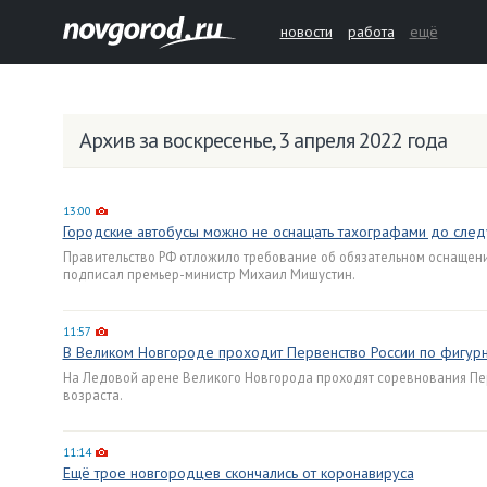
новости
работа
ещё
Архив за воскресенье, 3 апреля 2022 года
13:00
Городские автобусы можно не оснащать тахографами до сле
Правительство РФ отложило требование об обязательном оснащени
подписал премьер-министр Михаил Мишустин.
11:57
В Великом Новгороде проходит Первенство России по фигур
На Ледовой арене Великого Новгорода проходят соревнования Пер
возраста.
11:14
Ещё трое новгородцев скончались от коронавируса