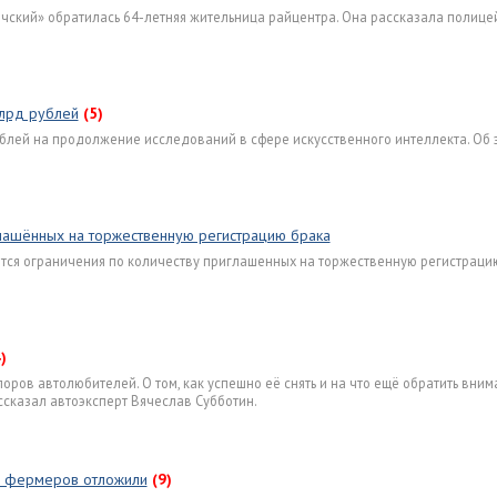
ский» обратилась 64-летняя жительница райцентра. Она рассказала полицей
млрд рублей
(5)
блей на продолжение исследований в сфере искусственного интеллекта. Об 
глашённых на торжественную регистрацию брака
ются ограничения по количеству приглашенных на торжественную регистраци
)
ров автолюбителей. О том, как успешно её снять и на что ещё обратить вним
сказал автоэксперт Вячеслав Субботин.
я фермеров отложили
(9)