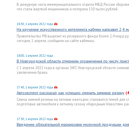
В дежурную часть межмуниципального отдела МВД России «Борович
что стала жертвой мошенников и потеряла 130 тысяч рублей.
18:30, 1 апреля 2022 года
На изучение искусственного интеллекта кабмин направит 2,4 
Правительство РФ выделит из резервного фонда более 2,4 млрд ру
сегодня, 1 апреля, сообщили на сайте кабмина.
18:00, 1 апреля 2022 года
В Новгородской области отменили ограничения по числу при
С 1 апреля 2022 года в органах ЗАГС Новгородской области снима
заключения брака.
17:45, 1 апреля 2022 года
Автоэксперт рассказал, как успешно сменить зимнюю резину
(4
Смена зимней резины на летнюю ежегодно становится темой для спо
подготовке автомобиля к летнему сезону «Народным Новостям» рас
17:30, 1 апреля 2022 года
Введение обязательной маркировки молочной продукции дл