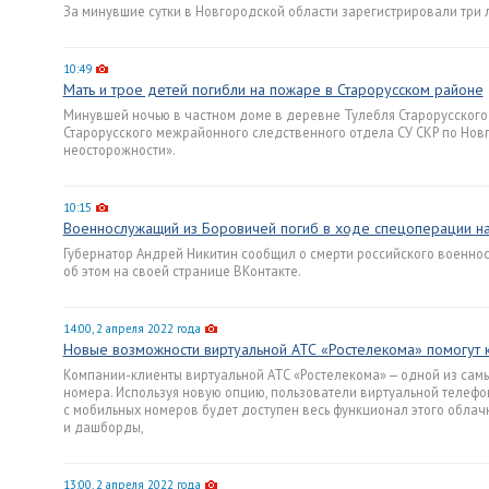
За минувшие сутки в Новгородской области зарегистрировали три 
10:49
Мать и трое детей погибли на пожаре в Старорусском районе
Минувшей ночью в частном доме в деревне Тулебля Старорусского 
Старорусского межрайонного следственного отдела СУ СКР по Нов
неосторожности».
10:15
Военнослужащий из Боровичей погиб в ходе спецоперации на
Губернатор Андрей Никитин сообщил о смерти российского военнос
об этом на своей странице ВКонтакте.
14:00, 2 апреля 2022 года
Новые возможности виртуальной АТС «Ростелекома» помогут 
Компании-клиенты виртуальной АТС «Ростелекома» — одной из самы
номера. Используя новую опцию, пользователи виртуальной телефон
с мобильных номеров будет доступен весь функционал этого облачн
и дашборды,
13:00, 2 апреля 2022 года