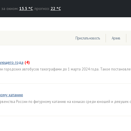
за окном:
15.5 °C
, прогноз:
22 °C
Прислать новость
Архив
дующего года
(4)
и городских автобусов тахографами до 1 марта 2024 года. Такое постановл
ному катанию
венства России по фигурному катанию на коньках среди юношей и девушек 