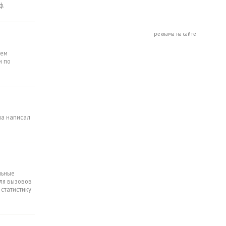
ф.
реклама на сайте
лем
и по
на написал
льные
Для вызовов
 статистику