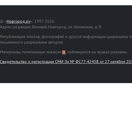
© «
Новгород.ру
», 1997-2026.
Адрес редакции: Великий Новгород, ул. Нехинская, д. 8
Републикация текстов, фотографий и другой информации разрешена то
письменного разрешения авторов.
Материалы, помеченные значком
, публикуются на правах рекламы.
Свидетельство о регистрации СМИ Эл № ФС77-42458 от 27 октября 20