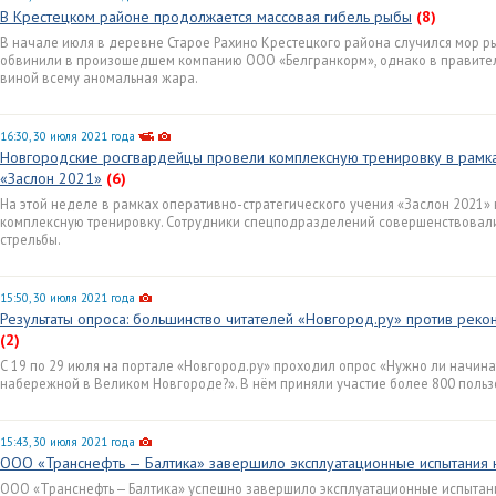
В Крестецком районе продолжается массовая гибель рыбы
(8)
В начале июля в деревне Старое Рахино Крестецкого района случился мор р
обвинили в произошедшем компанию ООО «Белгранкорм», однако в правител
виной всему аномальная жара.
16:30, 30 июля 2021 года
Новгородские росгвардейцы провели комплексную тренировку в рамка
«Заслон 2021»
(6)
На этой неделе в рамках оперативно-стратегического учения «Заслон 2021
комплексную тренировку. Сотрудники спецподразделений совершенствовали
стрельбы.
15:50, 30 июля 2021 года
Результаты опроса: большинство читателей «Новгород.ру» против реко
(2)
С 19 по 29 июля на портале «Новгород.ру» проходил опрос «Нужно ли начина
набережной в Великом Новгороде?». В нём приняли участие более 800 польз
15:43, 30 июля 2021 года
ООО «Транснефть — Балтика» завершило эксплуатационные испытания 
ООО «Транснефть — Балтика» успешно завершило эксплуатационные испытани