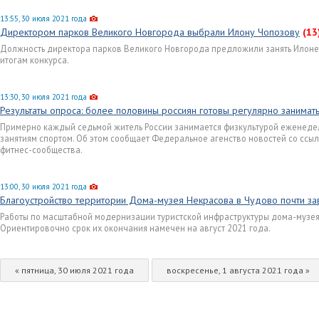
13:55, 30 июля 2021 года
Директором парков Великого Новгорода выбрали Илону Чопозову
(13
Должность директора парков Великого Новгорода предложили занять Илоне
итогам конкурса.
13:30, 30 июля 2021 года
Результаты опроса: более половины россиян готовы регулярно занимат
Примерно каждый седьмой житель России занимается физкультурой еженедел
занятиям спортом. Об этом сообщает Федеральное агенство новостей со ссы
фитнес-сообщества.
13:00, 30 июля 2021 года
Благоустройство территории Дома-музея Некрасова в Чудово почти з
Работы по масштабной модернизации туристской инфраструктуры дома-музея 
Ориентировочно срок их окончания намечен на август 2021 года.
« пятница, 30 июля 2021 года
воскресенье, 1 августа 2021 года »