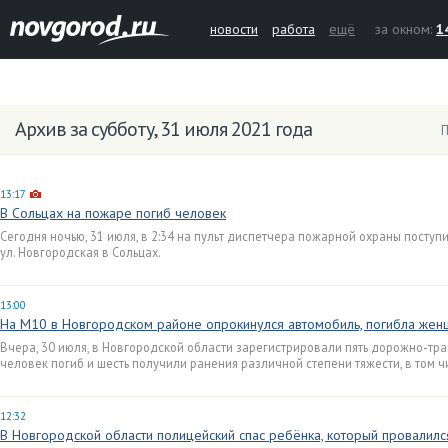
новости
работа
ещё
за окном:
1
Архив за субботу, 31 июля 2021 года
П
13:17
В Сольцах на пожаре погиб человек
Сегодня ночью, 31 июля, в 2:34 на пульт диспетчера пожарной охраны посту
ул. Новгородская в Сольцах.
13:00
На М10 в Новгородском районе опрокинулся автомобиль, погибла жен
Вчера, 30 июля, в Новгородской области зарегистрировали пять дорожно-тр
человек погиб и шесть получили ранения различной степени тяжести, в том
12:32
В Новгородской области полицейский спас ребёнка, который провалилс