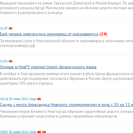
Инцидент произошёл на улице Заводской Домострой в Малой Вишере. По д
уголовного розыска Артур Магомедов увидел на обочине дороги местную жит
открытого водопроводного колодца.
11:47
Ещё четыре новгородца скончались от коронавируса
(24)
За минувшие сутки в Новгородской области от коронавируса скончались четы
стопкоронавирус.рф.
11:05
Осенью в НовГУ откроют Центр французского языка
В октябре в Новгородском университете начнёт работу Центр французского 
действовать при поддержке посольства Франции в России. Центр расположитс
аудитории 203 нового корпуса.
18:14, 30 июля 2021 года
Сходы с моста Александра Невского отремонтируют в ночь с 30 на 31 
Чиновники мэрии Великого Новгорода объехали гарантийные дороги, которы
Компании устраняют недостатки в рамках гарантийных обязательств.
18:05, 30 июля 2021 года