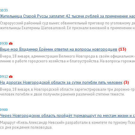
10:33
Жительница Старой Руссы заплатит 42 тысячи рублей за применение на
Старорусский районный суд вынес обвинительный приговор по уголовному д
жительницы Екатерины Шаповаловой. Её признали виновной в применении на
09:30
Вице-мэр Владимир Ерёмин ответил на вопросы новгородцев
(13)
Вчера, 18 января, администрация Великого Новгорода в своём официальном
линию о работе городского хозяйства и благоустройства. На вопросы горож
09:12
На дорогах Новгородской области за сутки погибли пять человек
(3)
Вчера, 18 января, в Новгородской области зарегистрировали три дорожно-тр
человек погибли и двое получили ранения различной степени тяжести.
09:00
Через Новгородскую область пройдёт турмаршрут по местам жизни и 
Маршрут «Князь Александр Невский» разработали в комитете по туризму Пск
со дня рождения полководца.