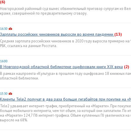
(6)
Новгородский районный суд вынес обвинительный приговор супругам из Вел
краже, совершённой по предварительному сговору.
16:30
Зарплаты российских чиновников выросли во время пандемии
(13)
Средняя зарплата российских чиновников в 2020 году выросла примерно на 9
РБК, ссылаясь на данные Росстата.
16:00
В Новгородской областной библиотеке оцифровали книги XIX века
(2)
В рамках нацпроекта «Культура» в прошлом году оцифровано 18 книжных па
областной библиотеки.
15:30
Клиенты Tele2 получат в два раза больше гигабайтов при покупке на 
Tele2 удваивает интернет-трафик, приобретенный на «Маркете». При покупке
больше мобильного интернета, чем тот объем, за который они заплатили. По 
на «Маркете» 124,7 Пб интернет-трафика. Объем купленных Гб увеличился на 
выросло на 68%.