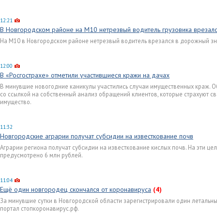
12:21
В Новгородском районе на М10 нетрезвый водитель грузовика врезал
На М10 в Новгородском районе нетрезвый водитель врезался в дорожный зн
12:00
В «Росгострахе» отметили участившиеся кражи на дачах
В минувшие новогодние каникулы участились случаи имущественных краж. Об
со ссылкой на собственный анализ обращений клиентов, которые страхуют с
имущество.
11:32
Новгородские аграрии получат субсидии на известкование почв
Аграрии региона получат субсидии на известкование кислых почв. На эти це
предусмотрено 6 млн рублей.
11:04
Ещё один новгородец скончался от коронавируса
(4)
За минувшие сутки в Новгородской области зарегистрировали один летальны
портал стопкоронавирус.рф.