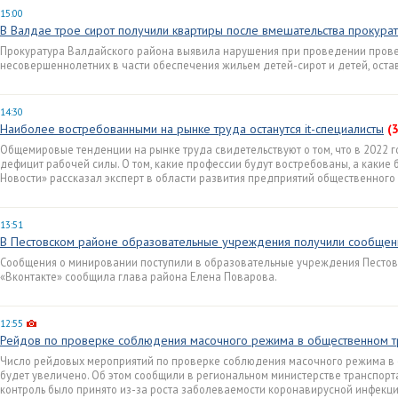
15:00
В Валдае трое сирот получили квартиры после вмешательства прокура
Прокуратура Валдайского района выявила нарушения при проведении прове
несовершеннолетних в части обеспечения жильем детей-сирот и детей, оста
14:30
Наиболее востребованными на рынке труда останутся it-специалисты
(3
Общемировые тенденции на рынке труда свидетельствуют о том, что в 2022 г
дефицит рабочей силы. О том, какие профессии будут востребованы, а какие
Новости» рассказал эксперт в области развития предприятий общественног
13:51
В Пестовском районе образовательные учреждения получили сообщен
Сообщения о минировании поступили в образовательные учреждения Пестовс
«Вконтакте» сообщила глава района Елена Поварова.
12:55
Рейдов по проверке соблюдения масочного режима в общественном т
Число рейдовых мероприятий по проверке соблюдения масочного режима в 
будет увеличено. Об этом сообщили в региональном министерстве транспорта
контроль было принято из-за роста заболеваемости коронавирусной инфекци