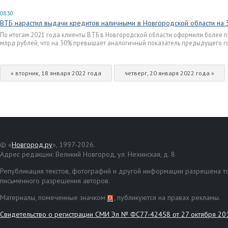
08:30
ВТБ нарастил выдачи кредитов наличными в Новгородской области на
По итогам 2021 года клиенты ВТБ в Новгородской области оформили более п
млрд рублей, что на 30% превышает аналогичный показатель предыдущего г
« вторник, 18 января 2022 года
четверг, 20 января 2022 года »
© «
Новгород.ру
», 1997-2026.
Адрес редакции: Великий Новгород, ул. Нехинская, д. 8
Републикация текстов, фотографий и другой информации разрешена то
письменного разрешения авторов.
Материалы, помеченные значком
, публикуются на правах рекламы.
Свидетельство о регистрации СМИ Эл № ФС77-42458 от 27 октября 20