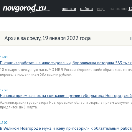
новости
работа
ещё
за окном:
1
Архив за среду, 19 января 2022 года
П
18:00
Пытаясь заработать на инвестировании, боровичанка потеряла 583 тыс
18 января в дежурную часть МО МВД России «Боровичский» обратилась жител
перевела мошенникам 583 тысячи рублей.
17:30
Начался приём заявок на соискание премии губернатора Новгородской
Администрация губернатора Новгородской области открыла приём документо
продлится до 1 марта.
17:00
В Великом Новгороде мужа и жену приговорили к обязательным работ