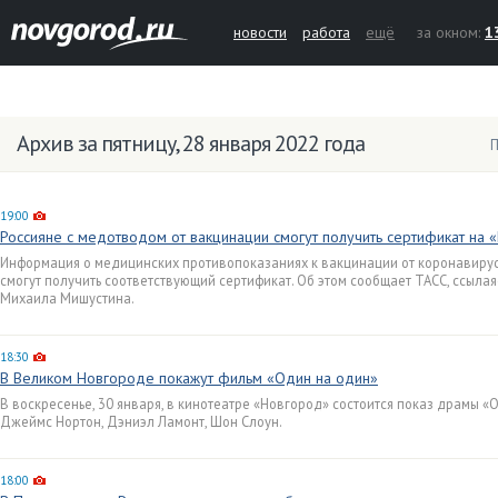
новости
работа
ещё
за окном:
1
Архив за пятницу, 28 января 2022 года
П
19:00
Россияне с медотводом от вакцинации смогут получить сертификат на «
Информация о медицинских противопоказаниях к вакцинации от коронавируса 
смогут получить соответствующий сертификат. Об этом сообщает ТАСС, ссыла
Михаила Мишустина.
18:30
В Великом Новгороде покажут фильм «Один на один»
В воскресенье, 30 января, в кинотеатре «Новгород» состоится показ драмы «
Джеймс Нортон, Дэниэл Ламонт, Шон Слоун.
18:00