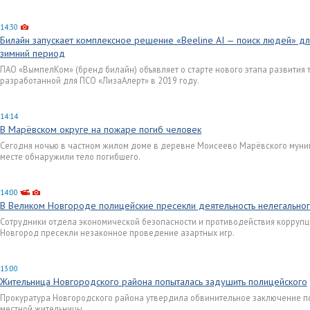
14:30
Билайн запускает комплексное решение «Beeline AI — поиск людей» дл
зимний период
ПАО «ВымпелКом» (бренд билайн) объявляет о старте нового этапа развития т
разработанной для ПСО «ЛизаАлерт» в 2019 году.
14:14
В Марёвском округе на пожаре погиб человек
Сегодня ночью в частном жилом доме в деревне Моисеево Марёвского муни
месте обнаружили тело погибшего.
14:00
В Великом Новгороде полицейские пресекли деятельность нелегальног
Сотрудники отдела экономической безопасности и противодействия корруп
Новгород пресекли незаконное проведение азартных игр.
13:00
Жительница Новгородского района попыталась задушить полицейского
Прокуратура Новгородского района утвердила обвинительное заключение по
местной жительницы.