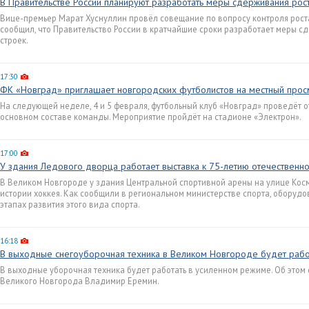
В Правительстве России планируют разработать меры сдерживания рос
Вице-премьер Марат Хуснуллин провёл совещание по вопросу контроля роста
сообщил, что Правительство России в кратчайшие сроки разработает меры 
строек.
17:30
ФК «Новград» приглашает новгородских футболистов на местный прос
На следующей неделе, 4 и 5 февраля, футбольный клуб «Новград» проведёт 
основном составе команды. Мероприятие пройдёт на стадионе «Электрон».
17:00
У здания Ледового дворца работает выставка к 75-летию отечественно
В Великом Новгороде у здания Центральной спортивной арены на улице Кос
истории хоккея. Как сообщили в региональном министерстве спорта, оборуд
этапах развития этого вида спорта.
16:18
В выходные снегоуборочная техника в Великом Новгороде будет рабо
В выходные уборочная техника будет работать в усиленном режиме. Об этом
Великого Новгорода Владимир Еремин.