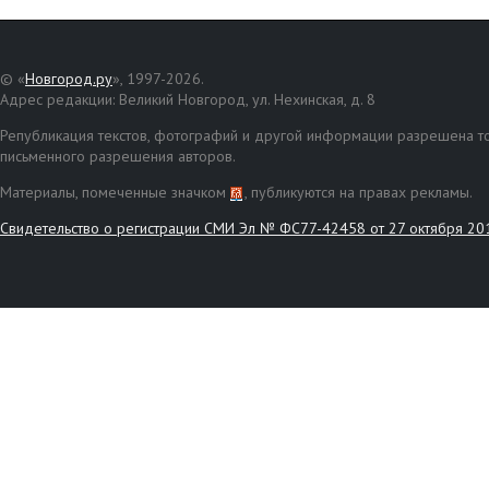
© «
Новгород.ру
», 1997-2026.
Адрес редакции: Великий Новгород, ул. Нехинская, д. 8
Републикация текстов, фотографий и другой информации разрешена то
письменного разрешения авторов.
Материалы, помеченные значком
, публикуются на правах рекламы.
Свидетельство о регистрации СМИ Эл № ФС77-42458 от 27 октября 20