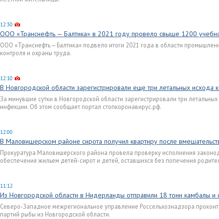
12:30
ООО «Транснефть — Балтика» в 2021 году провело свыше 1200 учебн
ООО «Транснефть — Балтика» подвело итоги 2021 года в области промышлен
контроля и охраны труда.
12:10
В Новгородской области зарегистрировали еще три летальных исхода 
За минувшие сутки в Новгородской области зарегистрировали три летальных
инфекции. Об этом сообщает портал стопкоронавирус.рф.
12:00
В Маловишерском районе сирота получил квартиру после вмешательст
Прокуратура Маловишерского района провела проверку исполнения законод
обеспечения жильем детей-сирот и детей, оставшихся без попечения родите
11:12
Из Новгородской области в Нидерланды отправили 18 тонн камбалы и 
Северо-Западное межрегиональное управление Россельхознадзора проконтр
партий рыбы из Новгородской области.