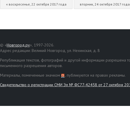
« воскресенье, 22 октября 2017 года
вторник, 24 октября 2017 года
© «
Новгород.ру
», 1997-2026.
Адрес редакции: Великий Новгород, ул. Нехинская, д. 8
Републикация текстов, фотографий и другой информации разрешена то
письменного разрешения авторов.
Материалы, помеченные значком
, публикуются на правах рекламы.
Свидетельство о регистрации СМИ Эл № ФС77-42458 от 27 октября 20