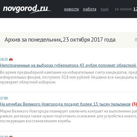
новости
работа
ещё
за окном:
1
Архив за понедельник, 23 октября 2017 года
П
18:25
Непотраченные на выборах губернатора 43 рубля пополнят областной
Во время предвыборной кампании на избирательные счета кандидатов, пр
избирательных фондов, поступило 30,8 млн рублей. Недавно все кандидаты в
проверяет областной избирком.
17:00
На клумбах Великого Новгорода посадят более 13 тысяч тюльпанов
(3
Мэрия Великого Новгорода планирует заключить контракт на выполнение раб
рамках договора также нужно подготовить основание для устройства новог
последующим восстановлением клумбы.