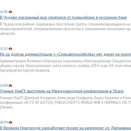
11:30
В Чудово магазинный вор спрятался от полицейских в мусорном баке
В Чудовском районе задержана преступная группа, специализирующаяся на 
правоохранителей, злоумышленники причастны к совершению нескольких кр
областях.
11:11
Из-за долгов администрации у «Спецавтохозяйства» нет денег на покуп
Администрация Великого Новгорода задолжала «Новгородскому Спецавтохозя
уборку города. Неоплаченные счета копятся с ноября 2016 года. Об этом «Н
предприятия Сергей Андреев.
11:08
Ученые НовГУ выступили на Международной конференции в Праге
Ученые НовГУ Дмитрий Асташкин, Александр Епифанов, Борис Ковалев и Ел
конференции «ACTS OF JUSTICE, PUBLIC EVENTS: WORLD WAR II CRIMINALS ON T
(Чехия).
10:39
В Великом Новгороде разработают проект на капремонт ул. Державина