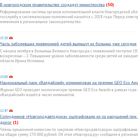
В новгородском правительстве создадут министерства
(50)
Реформирование системы органов исполнительной власти Новгородской обл
госслужбу и систематизации полномочий начнётся с 2018 года. Перед этим 
изменения в региональное законодательство.
13:20
Часть заболевших пневмонией детей выпишут из больниц уже сегодня
С начала октября в больницы Великого Новгорода с пневмонией поступил 181 
воскресенье — 2. Повышение уровня заболеваемости среди детей не ожидает
области Ирина Истомина.
13:00
Национальный парк «Валдайский» номинирован на премию GEO Eco Aw
Журнал GEO проводит экологическую премию GEO Eco Awards в рамках года 
«Валдайский» вошёл в число номинантов.
12:47
Сотрудников «Новгородавтодора» оштрафовали из-за нарушений при
дорог
(1)
Члены аукционной комиссии по закупкам «Новгородавтодора» оштрафованы 
на общую сумму 270 000 рублей. Об этом «Новгород.ру» сообщили в региона