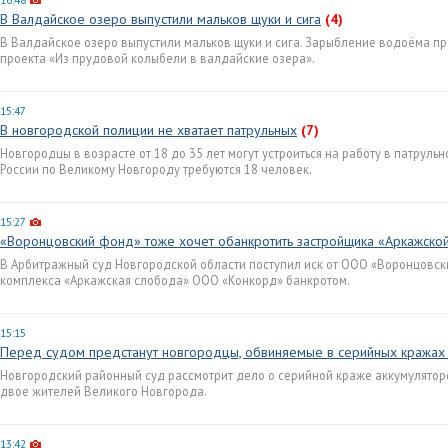
16:48
В Валдайское озеро выпустили мальков щуки и сига
(4)
В Валдайское озеро выпустили мальков щуки и сига. Зарыбление водоёма пр
проекта «Из прудовой колыбели в валдайские озера».
15:47
В новгородской полиции не хватает патрульных
(7)
Новгородцы в возрасте от 18 до 35 лет могут устроиться на работу в патрул
России по Великому Новгороду требуются 18 человек.
15:27
«Воронцовский фонд» тоже хочет обанкротить застройщика «Аркажско
В Арбитражный суд Новгородской области поступил иск от ООО «Воронцовск
комплекса «Аркажская слобода» ООО «Конкорд» банкротом.
15:15
Перед судом предстанут новгородцы, обвиняемые в серийных кражах
Новгородский районный суд рассмотрит дело о серийной краже аккумулятор
двое жителей Великого Новгорода.
13:42