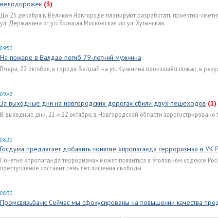
велодорожек
(3)
До 25 декабря в Великом Новгороде планируют разработать проектно-смет
ул. Державина от ул. Большая Московская до ул. Хутынская.
09:50
На пожаре в Валдае погиб 79-летний мужчина
Вчера, 22 октября, в городе Валдай на ул. Кузьмина произошёл пожар, в рез
09:43
За выходные дни на новгородских дорогах сбили двух пешеходов
(1)
В выходные дни, 21 и 22 октября, в Новгородской области зарегистрировано
08:30
Госдума предлагает добавить понятие «пропаганда терроризма» в УК 
Понятие «пропаганда терроризма» может появиться в Уголовном кодексе Рос
преступление составит семь лет лишения свободы.
08:30
Промсвязьбанк: Сейчас мы сфокусированы на повышении качества пред