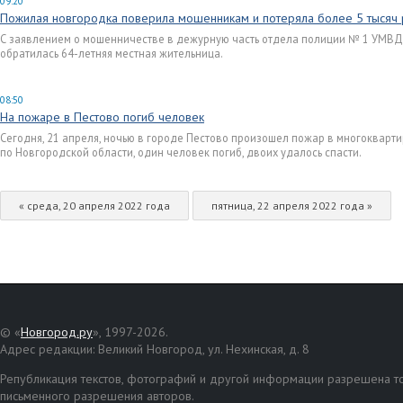
09:20
Пожилая новгородка поверила мошенникам и потеряла более 5 тысяч
С заявлением о мошенничестве в дежурную часть отдела полиции № 1 УМВД
обратилась 64-летняя местная жительница.
08:50
На пожаре в Пестово погиб человек
Сегодня, 21 апреля, ночью в городе Пестово произошел пожар в многокварти
по Новгородской области, один человек погиб, двоих удалось спасти.
« среда, 20 апреля 2022 года
пятница, 22 апреля 2022 года »
© «
Новгород.ру
», 1997-2026.
Адрес редакции: Великий Новгород, ул. Нехинская, д. 8
Републикация текстов, фотографий и другой информации разрешена то
письменного разрешения авторов.