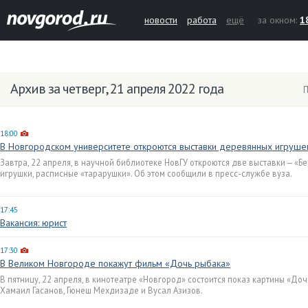
новости
работа
ещё
за окном:
1
Архив за четверг, 21 апреля 2022 года
П
18:00
В Новгородском университете откроются выставки деревянных игрушек
Завтра, 22 апреля, в научной библиотеке НовГУ откроются две выставки — «Б
игрушки, расписные «тарарушки». Об этом сообщили в пресс-службе вуза.
17:45
Вакансия: юрист
17:30
В Великом Новгороде покажут фильм «Дочь рыбака»
В пятницу, 22 апреля, в кинотеатре «Новгород» состоится показ картины «До
Хамаил Гасанов, Гюнеш Мехдизаде и Вусал Азизов.