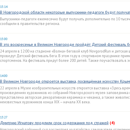
15:14
В Новгородской области некоторые выпускники-педагоги будут получа
Выпускники-педагоги ежемесячно будут получать дополнительно по 10 тысяч 
сообщили в правительстве региона.
15:00
В это воскресенье в Великом Новгороде пройдёт Детский фестиваль б
24 апреля в 12:00 на стадионе «Волна» беговой клуб NovgorodRun и детская 
проведут Детский фестиваль бега. В этом году в спортивном празднике при
спортсменов. На фестиваль придут более 200 детей. Также поучаствовать в э
14:00
В Великом Новгороде откроется выставка, посвящённая искусству Кры
22 апреля в Музее изобразительных искусств откроется выставка «Здесь врем
произведениях художников из собраний Новгородского музея-заповедника и 
представлена авторская декоративная керамика и чеканка, а также живопись
неизвестных художников конца XIX — начала XX века.
13:27
Дмитрию Игнатову продлили срок содержания под стражей
(4)
Новгородский районный суд рассмотрел ходатайство следователя отделени