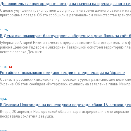
Дополнительные пригородные поезда назначены на время дачного се
С целью улучшения транспортной доступности на время дачного сезона и н
пригородные поезда. Об это сообщили в региональном министерстве транспо
10:26
В Демянске планируют благоустроить набережную реки Явонь за счёт б
Губернатор Андрей Никитин вместе с представителями благотворительного 
района Денисом Ридером и Викторией Татарицкой осмотрел территорию пла
центре поселка Демянск.
10:00
Российских школьников ожидают лекции о спецоперации на Украине
Осенью в российских школах начнут проводить уроки, разъясняющие цели сп
Украине. Об этом сообщает «Интерфакс», ссылаясь на заявление главы Минп
09:47
В Великом Новгороде на пешеходном переходе сбили 16-летнюю де
Вчера, 20 апреля, в Новгородской области зарегистрировали одно дорожно-
пострадала 16-летняя девушка.