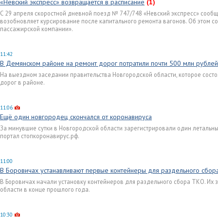
«Невский экспресс» возвращается в расписание
(1)
С 29 апреля скоростной дневной поезд № 747/748 «Невский экспресс» сооб
возобновляет курсирование после капитального ремонта вагонов. Об этом 
пассажирской компании».
11:42
В Демянском районе на ремонт дорог потратили почти 500 млн рублей
На выездном заседании правительства Новгородской области, которое состо
дорог в районе.
11:06
Ещё один новгородец скончался от коронавируса
За минувшие сутки в Новгородской области зарегистрировали один летальны
портал стопкоронавирус.рф.
11:00
В Боровичах устанавливают первые контейнеры для раздельного сбор
В Боровичах начали установку контейнеров для раздельного сбора ТКО. Их
области в конце прошлого года.
10:30