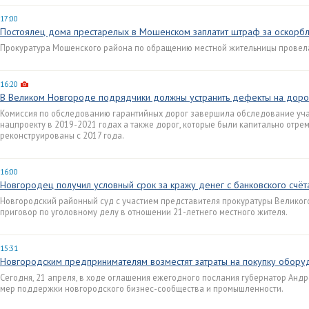
17:00
Постоялец дома престарелых в Мошенском заплатит штраф за оскорб
Прокуратура Мошенского района по обращению местной жительницы провела 
16:20
В Великом Новгороде подрядчики должны устранить дефекты на дорог
Комиссия по обследованию гарантийных дорог завершила обследование уча
нацпроекту в 2019-2021 годах а также дорог, которые были капитально отре
реконструированы с 2017 года.
16:00
Новгородец получил условный срок за кражу денег с банковского счёт
Новгородский районный суд с участием представителя прокуратуры Велико
приговор по уголовному делу в отношении 21-летнего местного жителя.
15:31
Новгородским предпринимателям возместят затраты на покупку оборуд
Сегодня, 21 апреля, в ходе оглашения ежегодного послания губернатор Анд
мер поддержки новгородского бизнес-сообщества и промышленности.