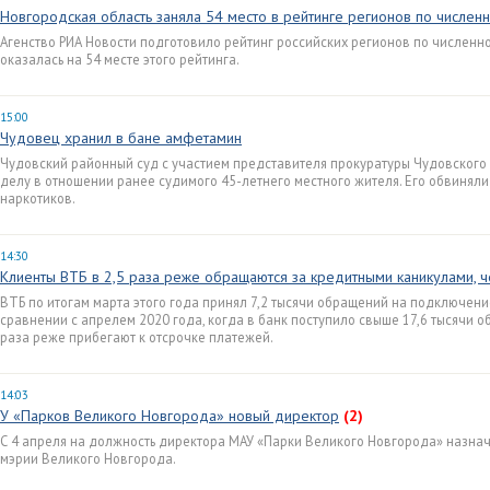
Новгородская область заняла 54 место в рейтинге регионов по числен
Агенство РИА Новости подготовило рейтинг российских регионов по численно
оказалась на 54 месте этого рейтинга.
15:00
Чудовец хранил в бане амфетамин
Чудовский районный суд с участием представителя прокуратуры Чудовского
делу в отношении ранее судимого 45-летнего местного жителя. Его обвинял
наркотиков.
14:30
Клиенты ВТБ в 2,5 раза реже обращаются за кредитными каникулами, 
ВТБ по итогам марта этого года принял 7,2 тысячи обращений на подключени
сравнении с апрелем 2020 года, когда в банк поступило свыше 17,6 тысячи о
раза реже прибегают к отсрочке платежей.
14:03
У «Парков Великого Новгорода» новый директор
(2)
С 4 апреля на должность директора МАУ «Парки Великого Новгорода» назначе
мэрии Великого Новгорода.