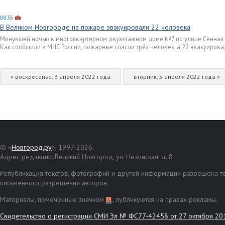
08:35
В Великом Новгороде на пожаре эвакуировали 22 человека
Минувшей ночью в многоквартирном двухэтажном доме №7 по улице Сенная
Как сообщили в МЧС России, пожарные спасли трёх человек, а 22 эвакуирова
« воскресенье, 3 апреля 2022 года
вторник, 5 апреля 2022 года »
© «
Новгород.ру
», 1997-2026.
Адрес редакции: Великий Новгород, ул. Нехинская, д. 8
Републикация текстов, фотографий и другой информации разрешена то
письменного разрешения авторов.
Материалы, помеченные значком
, публикуются на правах рекламы.
Свидетельство о регистрации СМИ Эл № ФС77-42458 от 27 октября 20