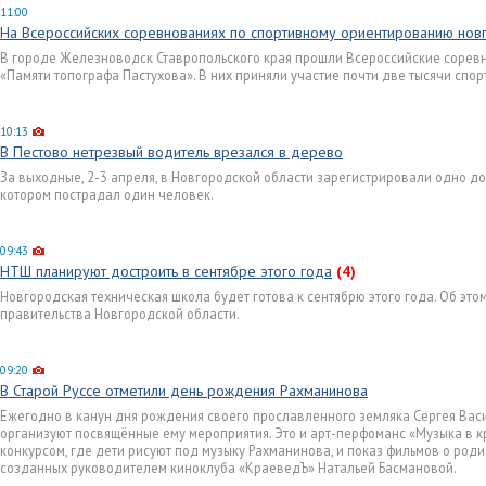
11:00
На Всероссийских соревнованиях по спортивному ориентированию нов
В городе Железноводск Ставропольского края прошли Всероссийские сорев
«Памяти топографа Пастухова». В них приняли участие почти две тысячи спор
10:13
В Пестово нетрезвый водитель врезался в дерево
За выходные, 2-3 апреля, в Новгородской области зарегистрировали одно д
котором пострадал один человек.
09:43
НТШ планируют достроить в сентябре этого года
(4)
Новгородская техническая школа будет готова к сентябрю этого года. Об эт
правительства Новгородской области.
09:20
В Старой Руссе отметили день рождения Рахманинова
Ежегодно в канун дня рождения своего прославленного земляка Сергея Вас
организуют посвящённые ему мероприятия. Это и арт-перфоманс «Музыка в 
конкурсом, где дети рисуют под музыку Рахманинова, и показ фильмов о род
созданных руководителем киноклуба «КраеведЪ» Натальей Басмановой.