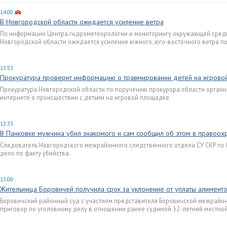
14:00
В Новгородской области ожидается усиление ветра
По информации Центра гидрометеорологии и мониторингу окружающей среды,
Новгородской области ожидается усиление южного, юго-восточного ветра по
13:53
Прокуратура проверит информацию о травмировании детей на игровой
Прокуратура Новгородской области по поручению прокурора области орган
интернете о происшествии с детьми на игровой площадке.
13:33
В Панковке мужчина убил знакомого и сам сообщил об этом в правоох
Следователь Новгородского межрайонного следственного отдела СУ СКР по
дело по факту убийства.
13:00
Жительница Боровичей получила срок за уклонение от уплаты алимент
Боровичский районный суд с участием представителя Боровичской межрайо
приговор по уголовному делу в отношении ранее судимой 32-летней местно