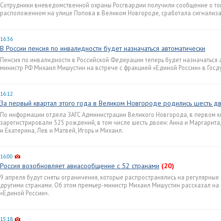
Сотрудники вневедомственной охраны Росгвардии получили сообщение о том,
расположенном на улице Попова в Великом Новгороде, сработала сигнализа
16:36
В России пенсия по инвалидности будет назначаться автоматически
Пенсия по инвалидности в Российской Федерации теперь будет назначаться 
министр РФ Михаил Мишустин на встрече с фракцией «Единой России» в Госд
16:12
За первый квартал этого года в Великом Новгороде родились шесть д
По информации отдела ЗАГС Администрации Великого Новгорода, в первом к
зарегистрировали 525 рождений, в том числе шесть двоен: Анна и Маргарита,
и Екатерина, Лев и Матвей, Игорь и Михаил.
16:00
Россия возобновляет авиасообщение с 52 странами
(20)
9 апреля будут сняты ограничения, которые распространялись на регулярные
другими странами. Об этом премьер-министр Михаил Мишустин рассказал на
«Единой России».
15:18