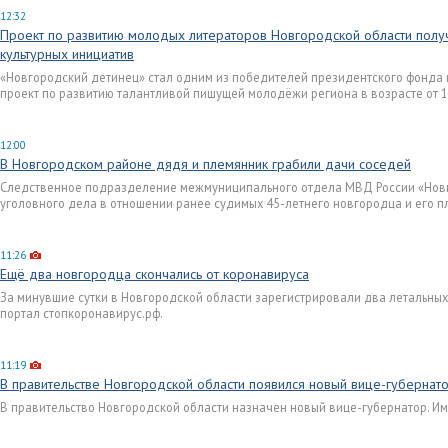
12:32
Проект по развитию молодых литераторов Новгородской области пол
культурных инициатив
«Новгородский детинец» стал одним из победителей президентского фонда 
проект по развитию талантливой пишущей молодёжи региона в возрасте от 14
12:00
В Новгородском районе дядя и племянник грабили дачи соседей
Следственное подразделение межмуниципального отдела МВД России «Нов
уголовного дела в отношении ранее судимых 45-летнего новгородца и его п
11:26
Ещё два новгородца скончались от коронавируса
За минувшие сутки в Новгородской области зарегистрировали два летальных
портал стопкоронавирус.рф.
11:19
В правительстве Новгородской области появился новый вице-губернат
В правительство Новгородской области назначен новый вице-губернатор. Им