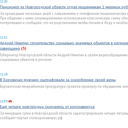
12:20
Пенсионер из Новгородской области отдал мошенникам 1 миллион ру
За прошедшие несколько дней с заявлениями о телефонном мошенничестве в
При общении с ними злоумышленники использовали классическую схему обм
потерпевших и сообщали, что их родственники якобы попали в беду и необх
11:52
Андрей Никитин: строительство социально-значимых объектов в регион
завершено
(5)
Губернатор Новгородской области Андрей Никитин в своём видеообращении р
социальных объектов в регионе.
11:28
В Боровичах мужчину оштрафовали за оскорбление своей жены
Боровичская межрайонная прокуратура провела проверку по обращению женщи
11:09
Ещё четыре новгородца скончались от коронавируса
За минувшие сутки в Новгородской области зарегистрировали четыре леталь
сообщает портал стопкоронавирус.рф.