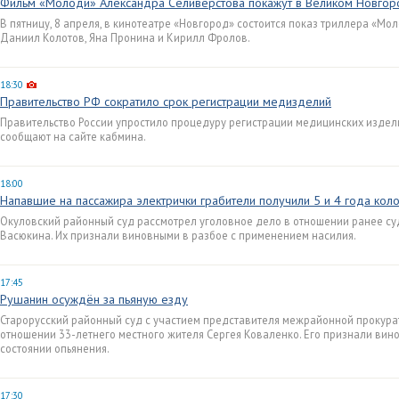
Фильм «Молоди» Александра Селиверстова покажут в Великом Новго
В пятницу, 8 апреля, в кинотеатре «Новгород» состоится показ триллера «Мо
Даниил Колотов, Яна Пронина и Кирилл Фролов.
18:30
Правительство РФ сократило срок регистрации медизделий
Правительство России упростило процедуру регистрации медицинских издели
сообщают на сайте кабмина.
18:00
Напавшие на пассажира электрички грабители получили 5 и 4 года кол
Окуловский районный суд рассмотрел уголовное дело в отношении ранее с
Васюкина. Их признали виновными в разбое с применением насилия.
17:45
Рушанин осуждён за пьяную езду
Старорусский районный суд с участием представителя межрайонной прокура
отношении 33-летнего местного жителя Сергея Коваленко. Его признали ви
состоянии опьянения.
17:30