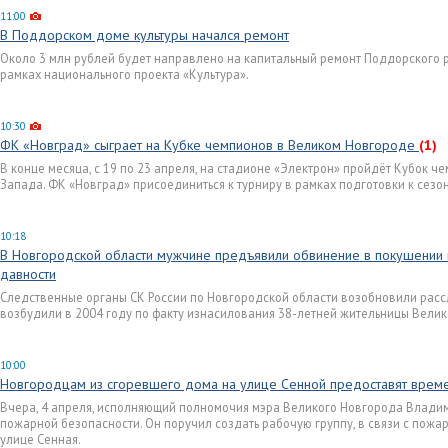
11:00
В Поддорском доме культуры начался ремонт
Около 3 млн рублей будет направлено на капитальный ремонт Поддорского р
рамках национального проекта «Культура».
10:30
ФК «Новград» сыграет на Кубке чемпионов в Великом Новгороде
(1)
В конце месяца, с 19 по 23 апреля, на стадионе «Электрон» пройдёт Кубок 
Запада. ФК «Новград» присоединиться к турниру в рамках подготовки к сезо
10:18
В Новгородской области мужчине предъявили обвинение в покушении н
давности
Следственные органы СК России по Новгородской области возобновили расс
возбудили в 2004 году по факту изнасилования 38-летней жительницы Велик
10:00
Новгородцам из сгоревшего дома на улице Сенной предоставят врем
Вчера, 4 апреля, исполняющий полномочия мэра Великого Новгорода Влади
пожарной безопасности. Он поручил создать рабочую группу, в связи с пож
улице Сенная.