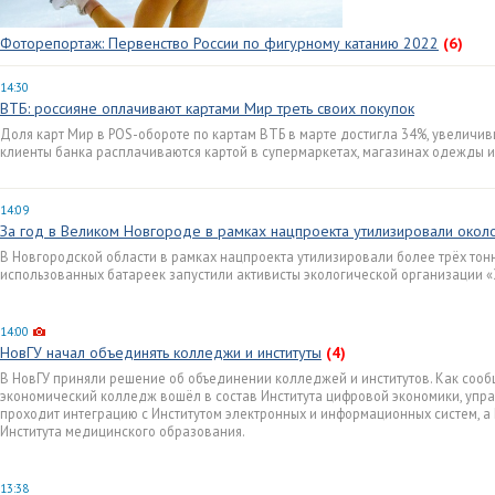
Фоторепортаж: Первенство России по фигурному катанию 2022
(6)
14:30
ВТБ: россияне оплачивают картами Мир треть своих покупок
Доля карт Мир в POS-обороте по картам ВТБ в марте достигла 34%, увеличивши
клиенты банка расплачиваются картой в супермаркетах, магазинах одежды и
14:09
За год в Великом Новгороде в рамках нацпроекта утилизировали около
В Новгородской области в рамках нацпроекта утилизировали более трёх тонн
использованных батареек запустили активисты экологической организации «
14:00
НовГУ начал объединять колледжи и институты
(4)
В НовГУ приняли решение об объединении колледжей и институтов. Как сооб
экономический колледж вошёл в состав Института цифровой экономики, упра
проходит интеграцию с Институтом электронных и информационных систем, 
Института медицинского образования.
13:38