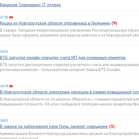
Вакансия: Специалист IT отдела
17:10
Кошка из Новгородской области отправилась в Германию
(9)
В Северо-Западное межрегиональное управление Россельхознадзора обратил
нужно было оформить документы для вывоза животного из Новгородской обл
16:51
ВТБ запустил онлайн-открытие счета ИП для розничных клиентов
ВТБ запустил дистанционное открытие расчетного счета для индивидуальны
розничным клиентам — пользователям интернет-банка ВТБ Онлайн.
16:29
В Новгородской области энергетики перешли в режим повышенной гот
В Новгородской области из-за циклона «Мирелла» с сильным порывистым ве
повышенной готовности. Об этом сообщили в телеграм-канале правительства
16:05
В сквере на набережной реки Гзень заменят освещение
(3)
Администрация Великого Новгорода разместила аукцион на благоустройство 
поменяют освещение.