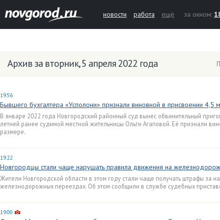
новости
работа
ещё
за окном:
1
Архив за вторник, 5 апреля 2022 года
П
19:56
Бывшего бухгалтера «Усполони» признали виновной в присвоении 4,5 
В январе 2022 года Новгородский районный суд вынес обвинительный приго
летней ранее судимой местной жительницы Ольги Агаповой. Её признали вин
размере.
19:22
Новгородцы стали чаще нарушать правила движения на железнодоро
Жители Новгородской области в этом году стали чаще получать штрафы за 
железнодорожных переездах. Об этом сообщили в службе судебных пристав
19:00