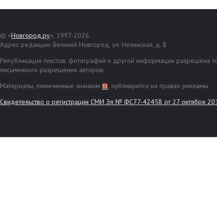
© «
Новгород.ру
», 1997-2026.
Адрес редакции: Великий Новгород, ул. Нехинская, д. 8
Републикация текстов, фотографий и другой информации разрешена то
письменного разрешения авторов.
Материалы, помеченные значком
, публикуются на правах рекламы.
Свидетельство о регистрации СМИ Эл № ФС77-42458 от 27 октября 20