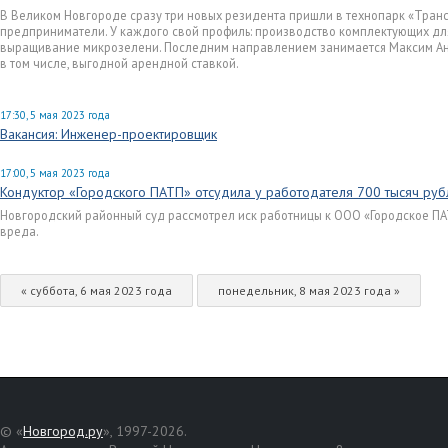
В Великом Новгороде сразу три новых резидента пришли в технопарк «Транс
предприниматели. У каждого свой профиль: производство комплектующих дл
выращивание микрозелени. Последним направлением занимается Максим Анищ
в том числе, выгодной арендной ставкой.
17:30, 5 мая 2023 года
Вакансия: Инженер-проектировщик
17:00, 5 мая 2023 года
Кондуктор «Городского ПАТП» отсудила у работодателя 700 тысяч руб
Новгородский районный суд рассмотрел иск работницы к ООО «Городское П
вреда.
« суббота, 6 мая 2023 года
понедельник, 8 мая 2023 года »
© «
Новгород.ру
», 1997-2026.