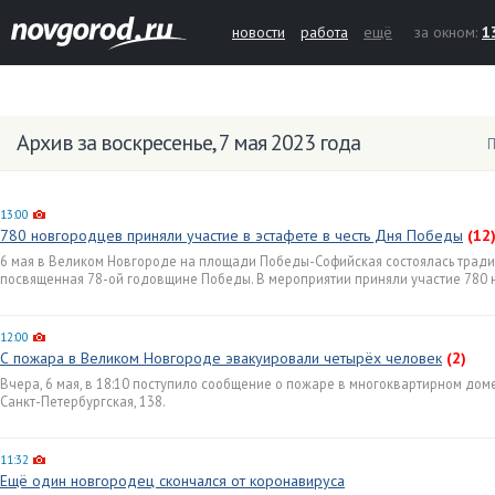
новости
работа
ещё
за окном:
1
Архив за воскресенье, 7 мая 2023 года
П
13:00
780 новгородцев приняли участие в эстафете в честь Дня Победы
(12
6 мая в Великом Новгороде на площади Победы-Софийская состоялась тради
посвященная 78-ой годовщине Победы. В мероприятии приняли участие 780 
12:00
С пожара в Великом Новгороде эвакуировали четырёх человек
(2)
Вчера, 6 мая, в 18:10 поступило сообщение о пожаре в многоквартирном дом
Санкт-Петербургская, 138.
11:32
Ещё один новгородец скончался от коронавируса