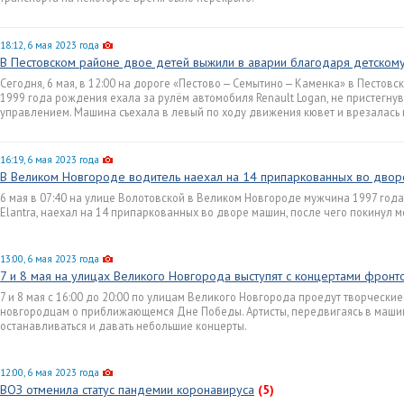
18:12, 6 мая 2023 года
В Пестовском районе двое детей выжили в аварии благодаря детскому
Сегодня, 6 мая, в 12:00 на дороге «Пестово — Семытино — Каменка» в Песто
1999 года рождения ехала за рулём автомобиля Renault Logan, не пристегнув
управлением. Машина съехала в левый по ходу движения кювет и врезалась 
16:19, 6 мая 2023 года
В Великом Новгороде водитель наехал на 14 припаркованных во дво
6 мая в 07:40 на улице Волотовской в Великом Новгороде мужчина 1997 год
Elantra, наехал на 14 припаркованных во дворе машин, после чего покинул 
13:00, 6 мая 2023 года
7 и 8 мая на улицах Великого Новгорода выступят с концертами фронт
7 и 8 мая с 16:00 до 20:00 по улицам Великого Новгорода проедут творчески
новгородцам о приближающемся Дне Победы. Артисты, передвигаясь в маши
останавливаться и давать небольшие концерты.
12:00, 6 мая 2023 года
ВОЗ отменила статус пандемии коронавируса
(5)