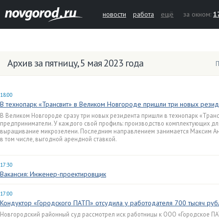
новости
работа
ещё
за окном:
1
Архив за пятницу, 5 мая 2023 года
П
18:00
В технопарк «Трансвит» в Великом Новгороде пришли три новых резид
В Великом Новгороде сразу три новых резидента пришли в технопарк «Транс
предприниматели. У каждого свой профиль: производство комплектующих дл
выращивание микрозелени. Последним направлением занимается Максим Анищ
в том числе, выгодной арендной ставкой.
17:30
Вакансия: Инженер-проектировщик
17:00
Кондуктор «Городского ПАТП» отсудила у работодателя 700 тысяч руб
Новгородский районный суд рассмотрел иск работницы к ООО «Городское П