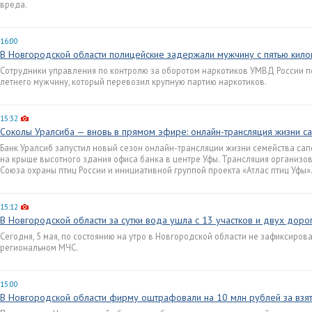
вреда.
16:00
В Новгородской области полицейские задержали мужчину с пятью кил
Сотрудники управления по контролю за оборотом наркотиков УМВД России п
летнего мужчину, который перевозил крупную партию наркотиков.
15:32
Соколы Уралсиба — вновь в прямом эфире: онлайн-трансляция жизни с
Банк Уралсиб запустил новый сезон онлайн-трансляции жизни семейства сап
на крыше высотного здания офиса банка в центре Уфы. Трансляция организ
Союза охраны птиц России и инициативной группой проекта «Атлас птиц Уфы»
15:12
В Новгородской области за сутки вода ушла с 13 участков и двух доро
Сегодня, 5 мая, по состоянию на утро в Новгородской области не зафиксиро
региональном МЧС.
15:00
В Новгородской области фирму оштрафовали на 10 млн рублей за взя