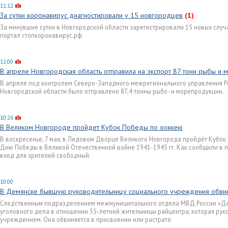
11:12
За сутки коронавирус диагностировали у 15 новгородцев
(1)
За минувшие сутки в Новгородской области зарегистрировали 15 новых случ
портал стопкоронавирус.рф.
11:00
В апреле Новгородская область отправила на экспорт 87 тонн рыбы и
В апреле под контролем Северо-Западного межрегионального управления Ро
Новгородской области было отправлено 87,4 тонны рыбо- и морепродукции.
10:26
В Великом Новгороде пройдет Кубок Победы по хоккею
В воскресенье, 7 мая, в Ледовом Дворце Великого Новгорода пройдёт Кубок
Дню Победы в Великой Отечественной войне 1941-1945 гг. Как сообщили в п
вход для зрителей свободный.
10:00
В Демянске бывшую руководительницу социального учреждения обвин
Следственным подразделением межмуниципального отдела МВД России «Д
уголовного дела в отношении 55-летней жительницы райцентра, которая ру
учреждением. Она обвиняется в присвоении или растрате.