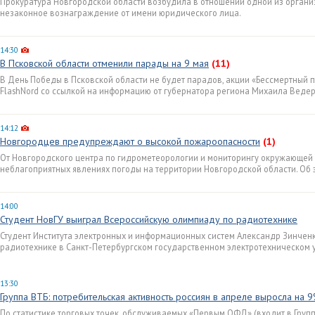
Прокуратура Новгородской области возбудила в отношении одной из органи
незаконное вознаграждение от имени юридического лица.
14:30
В Псковской области отменили парады на 9 мая
(11)
В День Победы в Псковской области не будет парадов, акции «Бессмертный п
FlashNord со ссылкой на информацию от губернатора региона Михаила Веде
14:12
Новгородцев предупреждают о высокой пожароопасности
(1)
От Новгородского центра по гидрометеорологии и мониторингу окружающе
неблагоприятных явлениях погоды на территории Новгородской области. Об 
14:00
Студент НовГУ выиграл Всероссийскую олимпиаду по радиотехнике
Студент Института электронных и информационных систем Александр Зинченк
радиотехнике в Санкт-Петербургском государственном электротехническом 
13:30
Группа ВТБ: потребительская активность россиян в апреле выросла на 
По статистике торговых точек, обслуживаемых «Первым ОФД» (входит в Групп