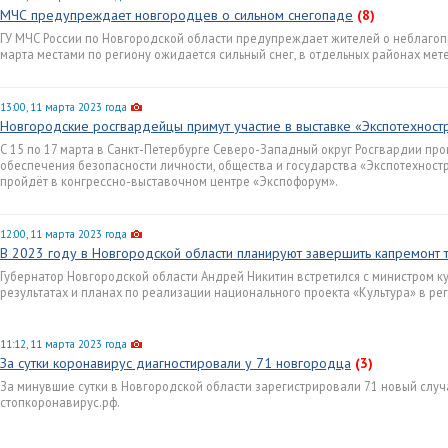
МЧС предупреждает новгородцев о сильном снегопаде
(8)
ГУ МЧС России по Новгородской области предупреждает жителей о неблагоп
марта местами по региону ожидается сильный снег, в отдельных районах мете
13:00, 11 марта 2023 года
Новгородские росгвардейцы примут участие в выставке «Экспотехност
С 15 по 17 марта в Санкт-Петербурге Северо-Западный округ Росгвардии пр
обеспечения безопасности личности, общества и государства «Экспотехност
пройдёт в конгрессно-выставочном центре «Экспофорум».
12:00, 11 марта 2023 года
В 2023 году в Новгородской области планируют завершить капремонт 
Губернатор Новгородской области Андрей Никитин встретился с министром к
результатах и планах по реализации национального проекта «Культура» в ре
11:12, 11 марта 2023 года
За сутки коронавирус диагностировали у 71 новгородца
(3)
За минувшие сутки в Новгородской области зарегистрировали 71 новый случ
стопкоронавирус.рф.