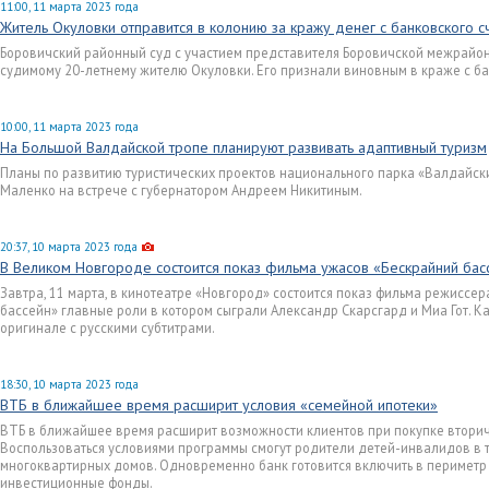
11:00, 11 марта 2023 года
Житель Окуловки отправится в колонию за кражу денег с банковского с
Боровичский районный суд с участием представителя Боровичской межрайо
судимому 20-летнему жителю Окуловки. Его признали виновным в краже с ба
10:00, 11 марта 2023 года
На Большой Валдайской тропе планируют развивать адаптивный туризм
Планы по развитию туристических проектов национального парка «Валдайск
Маленко на встрече с губернатором Андреем Никитиным.
20:37, 10 марта 2023 года
В Великом Новгороде состоится показ фильма ужасов «Бескрайний бас
Завтра, 11 марта, в кинотеатре «Новгород» состоится показ фильма режиссе
бассейн» главные роли в котором сыграли Александр Скарсгард и Миа Гот. К
оригинале с русскими субтитрами.
18:30, 10 марта 2023 года
ВТБ в ближайшее время расширит условия «семейной ипотеки»
ВТБ в ближайшее время расширит возможности клиентов при покупке вторич
Воспользоваться условиями программы смогут родители детей-инвалидов в те
многоквартирных домов. Одновременно банк готовится включить в периметр
инвестиционные фонды.