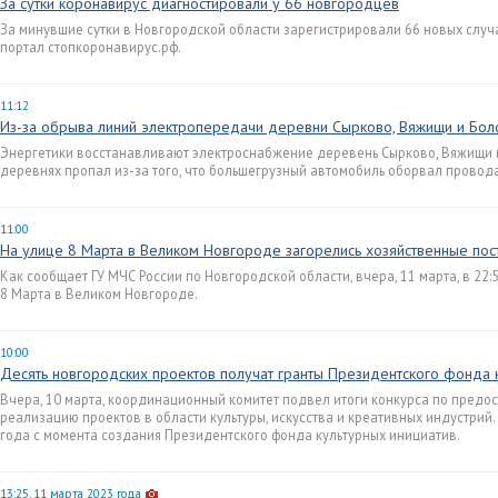
За сутки коронавирус диагностировали у 66 новгородцев
За минувшие сутки в Новгородской области зарегистрировали 66 новых случ
портал стопкоронавирус.рф.
11:12
Из-за обрыва линий электропередачи деревни Сырково, Вяжищи и Боло
Энергетики восстанавливают электроснабжение деревень Сырково, Вяжищи и
деревнях пропал из-за того, что большегрузный автомобиль оборвал провод
11:00
На улице 8 Марта в Великом Новгороде загорелись хозяйственные пос
Как сообщает ГУ МЧС России по Новгородской области, вчера, 11 марта, в 22
8 Марта в Великом Новгороде.
10:00
Десять новгородских проектов получат гранты Президентского фонда 
Вчера, 10 марта, координационный комитет подвел итоги конкурса по предо
реализацию проектов в области культуры, искусства и креативных индустрий.
года с момента создания Президентского фонда культурных инициатив.
13:25, 11 марта 2023 года