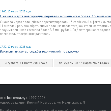
18:00, 10 марта 2023 года
С начала марта новгородцы перевели мошенникам более 3,5 миллион
С начала марта полицейские зарегистрировали 15 сообщений о фактах дист
11 жителей региона обратились в полицию после того, как стали жертвами 
злоумышленников составил более 3,5 млн рублей. Ещё четверо новгородцев 
прекратили телефонные разговоры.
17:30, 10 марта 2023 года
Вакансия: инженер службы технической поддержки
« суббота, 11 марта 2023 года
понедельник, 13 марта 2023 года »
© «
Новгород.ру
», 1997-2026.
Адрес редакции: Великий Новгород, ул. Нехинская, д. 8
Републикация текстов, фотографий и другой информации разрешена то