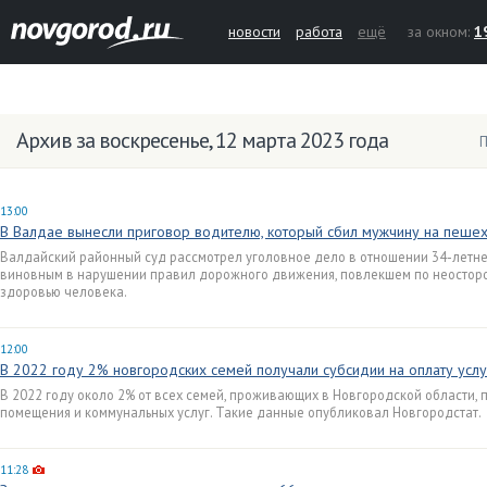
новости
работа
ещё
за окном:
1
Архив за воскресенье, 12 марта 2023 года
П
13:00
В Валдае вынесли приговор водителю, который сбил мужчину на пеш
Валдайский районный суд рассмотрел уголовное дело в отношении 34-летнег
виновным в нарушении правил дорожного движения, повлекшем по неостор
здоровью человека.
12:00
В 2022 году 2% новгородских семей получали субсидии на оплату усл
В 2022 году около 2% от всех семей, проживающих в Новгородской области, 
помещения и коммунальных услуг. Такие данные опубликовал Новгородстат.
11:28