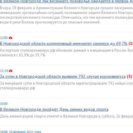
В Великом Новгороде пик весеннего половодья ожидается в первой д
Вчера, 18 февраля, в Администрации Великого Новгорода прошло заседани
ликвидации чрезвычайных ситуаций, посвященное защите Великого Новгоро
последствий весеннего половодья. Отмечалось, что пик весеннего половодья
воды в реке Волхов прогнозируется до опасных значений.
12:00
В Новгородской области коллективный иммунитет снизился до 69,7%
(1
На портале стопкоронавирус.рф обновили данные о вакцинации в России. Ко
снизился с 61,9% до 59,7%.
11:14
За сутки в Новгородской области выявили 792 случая коронавируса
(3)
За минувшие сутки в Новгородской области зарегистрировали 792 новых слу
стопкоронавирус.рф.
10:00
В Великом Новгороде пройдёт День зимних видов спорта
День зимних видов спорта отметят в Великом Новгороде в субботу, 26 феврал
18:00, 18 февраля 2022 года