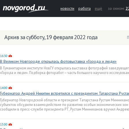
новости
работа
ещё
за окном:
2
Архив за субботу, 19 февраля 2022 года
П
16:30
В Великом Новгороде открылась фотовыставка «Города и люди»
В Гуманитарном институте НовГУ открылась выставка фотографий заведующе
«Города и люди». Подборка фоторабот — часть большого научного исследован
14:00
Губернатор Андрей Никитин встретился с президентом Татарстана Рус
Губернатор Новгородской области и президент Татарстана Рустам Миннихано
субъектов обсудили взаимодействие по развитию особых экономических зон
сообщили в пресс-службе президента РТ, Рустам Минниханов вручил Андрею 
13:00