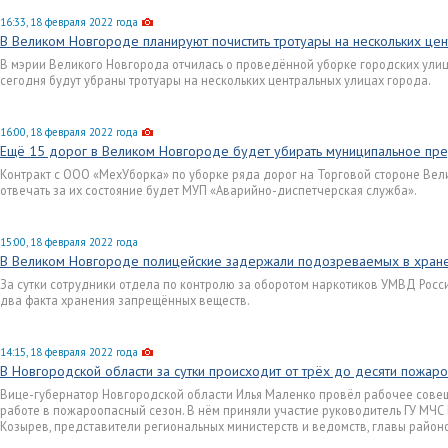
16:33, 18 февраля 2022 года
В Великом Новгороде планируют почистить тротуары на нескольких це
В мэрии Великого Новгорода отчилась о проведённой уборке городских ули
сегодня будут убраны тротуары на нескольких центральных улицах города.
16:00, 18 февраля 2022 года
Ещё 15 дорог в Великом Новгороде будет убирать муниципальное пр
Контракт с ООО «МехУборка» по уборке ряда дорог на Торговой стороне Вел
отвечать за их состояние будет МУП «Аварийно-диспетчерская служба».
15:00, 18 февраля 2022 года
В Великом Новгороде полицейские задержали подозреваемых в хране
За сутки сотрудники отдела по контролю за оборотом наркотиков УМВД Росс
два факта хранения запрещённых веществ.
14:15, 18 февраля 2022 года
В Новгородской области за сутки происходит от трёх до десяти пожар
Вице-губернатор Новгородской области Илья Маленко провёл рабочее совещ
работе в пожароопасный сезон. В нём приняли участие руководитель ГУ МЧС
Козырев, представители региональных министерств и ведомств, главы район