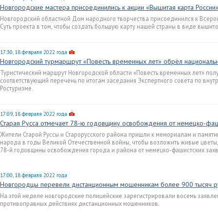
Новгородские мастера присоединились к акции «Вышитая карта России
Новгородский областной Дом народного творчества присоединился к Всерос
Суть проекта в том, чтобы создать большую карту нашей страны в виде вышито
17:30, 18 февраля 2022 года
Новгородский турмаршрут «Повесть временных лет» обрёл национальн
Туристический маршрут Новгородской области «Повесть временных лет» полу
соответствующий перечень по итогам заседания Экспертного совета по внут
Ростуризме.
17:09, 18 февраля 2022 года
Старая Русса отмечает 78-ю годовщину освобождения от немецко-фаш
Жители Старой Руссы и Старорусского района пришли к мемориалам и памятн
народа в годы Великой Отечественной войны, чтобы возложить живые цветы,
78-й годовщины освобождения города и района от немецко-фашистских захв
17:00, 18 февраля 2022 года
Новгородцы перевели дистанционным мошенникам более 900 тысяч р
На этой неделе новгородские полицейские зарегистрировали восемь заявле
противоправных действиях дистанционных мошенников.