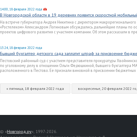
14:00, 18 февраля 2022 года
В Новгородской области в 19 деревнях появится скоростной мобильны
На встрече губернатора Андрея Никитина с директором макрорегиональног
«Ростелеком» Александром Логиновым обсуждались дальнейшие планы по о
проектов цифрового развития с участием компании. Об этом рассказали в пр
13:24, 18 февраля 2022 года
Бывший бухгалтер детского сада заплатит штраф за присвоение бюдж
Пестовский районный суд с участием представителя прокуратуры Хвойнинск
по уголовному делу в отношении Ольги Федюшкиной, бывшего бухгалтера МА
расположенного в Пестово. Ее признали виновной в присвоении бюджетных 
« пятница, 18 февраля 2022 года
воскресенье, 20 февраля 2022 го
© «
Новгород.ру
», 1997-2026.