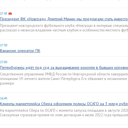
17:45
Президент ФК «Новград» Дмитрий Минин: мы предлагали стать инвес
Президент новгородского футбольного клуба «Новград» в интервью специал
рассказал о нюансах владения частным клубом и особенностях местного фут
17:30
Вакансия: оператор ПК
17:00
Петербуржец идёт под суд за выращивание конопли в бывших коровн
Следственное управление УМВД России по Новгородской области завершило
отношении 39-летнего жителя Санкт-Петербурга. Его обвиняют в незаконном
размере.
16:45
Клиенты маркетплейса Сбера оформили полисы ОСАГО на 3 млрд рубл
На маркетплейсе Сбера по ОСАГО с момента запуска площадки в августе 202
Совокупная страховая премия по этим договорам к июлю 2022 года превысил