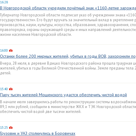
16:28
В Новгородской области учредили почётный знак «1160-летие зарожде
Губернатор Новгородской области подписал указ об учреждении знака «1160
государственности». Его будут вручать за значительный вклад в укрепление р
производства, науки, культуры, искусства, образования, здравоохранения, сп
правопорядка, охраны окружающей среды и иных направлений деятельности
жизни населения Новгородской области.
16:00
Останки более 200 мирных жителей, убитых в годы ВОВ, захоронили 
Вчера, 28 июля, в деревне Вдицко Новгородского района прошла траурная 
жителей, убитых в годы Великой Отечественной войны. Земле преданы тела 2
детей.
15:40
Пару тысяч жителей Мошенского удастся обеспечить чистой водой
В начале июля завершились работы по реконструкции системы водоснабжени
89,1 млн рублей, сообщили в министерстве ЖКХ и ТЭК Новгородской област
обеспечить чистой водой две тысячи жителей.
15:25
Грузовик и УАЗ столкнулись в Боровичах