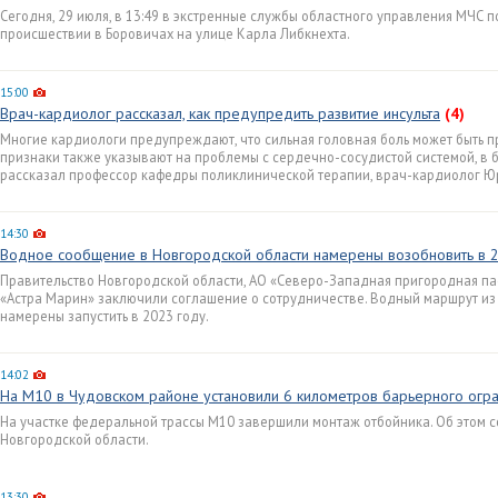
Сегодня, 29 июля, в 13:49 в экстренные службы областного управления МЧС
происшествии в Боровичах на улице Карла Либкнехта.
15:00
Врач-кардиолог рассказал, как предупредить развитие инсульта
(4)
Многие кардиологи предупреждают, что сильная головная боль может быть пр
признаки также указывают на проблемы с сердечно-сосудистой системой, в
рассказал профессор кафедры поликлинической терапии, врач-кардиолог Ю
14:30
Водное сообщение в Новгородской области намерены возобновить в 
Правительство Новгородской области, АО «Северо-Западная пригородная па
«Астра Марин» заключили соглашение о сотрудничестве. Водный маршрут из 
намерены запустить в 2023 году.
14:02
На М10 в Чудовском районе установили 6 километров барьерного огр
На участке федеральной трассы М10 завершили монтаж отбойника. Об этом 
Новгородской области.
13:30