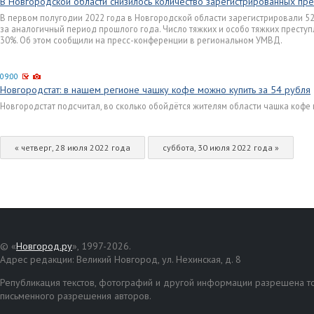
В Новгородской области снизилось количество зарегистрированных пре
В первом полугодии 2022 года в Новгородской области зарегистрировали 528
за аналогичный период прошлого года. Число тяжких и особо тяжких преступ
30%. Об этом сообщили на пресс-конференции в региональном УМВД.
09:00
Новгородстат: в нашем регионе чашку кофе можно купить за 54 рубля
Новгородстат подсчитал, во сколько обойдётся жителям области чашка кофе
« четверг, 28 июля 2022 года
суббота, 30 июля 2022 года »
© «
Новгород.ру
», 1997-2026.
Адрес редакции: Великий Новгород, ул. Нехинская, д. 8
Републикация текстов, фотографий и другой информации разрешена то
письменного разрешения авторов.