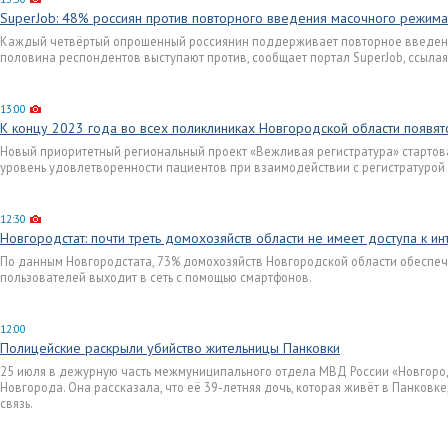
SuperJob: 48% россиян против повторного введения масочного режим
Каждый четвёртый опрошенный россиянин поддерживает повторное введени
половина респондентов выступают против, сообщает портал SuperJob, ссыла
13:00
К концу 2023 года во всех поликлиниках Новгородской области появя
Новый приоритетный региональный проект «Вежливая регистратура» стартовал
уровень удовлетворенности пациентов при взаимодействии с регистратурой 
12:30
Новгородстат: почти треть домохозяйств области не имеет доступа к ин
По данным Новгородстата, 73% домохозяйств Новгородской области обеспече
пользователей выходит в сеть с помощью смартфонов.
12:00
Полицейские раскрыли убийство жительницы Панковки
25 июля в дежурную часть межмуниципального отдела МВД России «Новгоро
Новгорода. Она рассказала, что её 39-летняя дочь, которая живёт в Панковк
связь.