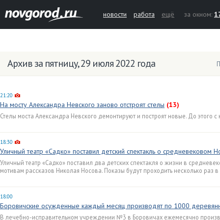
новости
работа
ещё
за окном:
1
Архив за пятницу, 29 июля 2022 года
П
21:20
На мосту Александра Невского заново отстроят стелы
(13)
Стелы моста Александра Невского демонтируют и построят новые. До этого с 
18:30
Уличный театр «Садко» поставил детский спектакль о средневековом 
Уличный театр «Садко» поставил два детских спектакля о жизни в средневе
мотивам рассказов Николая Носова. Показы будут проходить несколько раз в
18:00
Боровичские осужденные каждый месяц производят по 1000 деревян
В лечебно-исправительном учреждении №3 в Боровичах ежемесячно произво