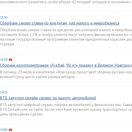
экономического развития в своём обзоре «О текущей ситуации в экономике».
15:30
Сбербанк снизил ставки по кредитам для малого и микробизнеса
Сбербанк вновь снизил ставки по кредитам для компаний малого и микробиз
составило более 3,5%, и теперь клиенты могут получить финансирование по ст
льготным государственным программам клиентам приоритетных отраслей дос
годовых.
15:00
Сборник короткометражек «Гудбай, 90-е!» покажут в Великом Новгоро
В пятницу, 29 июля, в кинотеатре «Новгород» представят сборник русских кор
включит сразу шесть картин разных авторов.
14:15
ВТБ запустил онлайн-сервис по выкупу автомобилей
ВТБ запустил цифровой сервис покупки автомобилей у физических лиц. Заяв
ВТБ Онлайн или на сайте, после чего банк проведет оценку транспортного с
день проведения сделки.
14:00