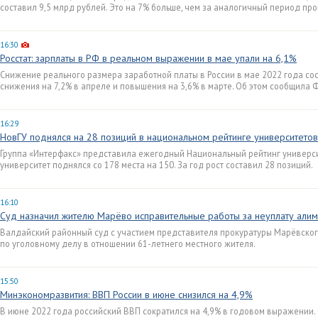
составил 9,5 млрд рублей. Это на 7% больше, чем за аналогичный период про
16:30
Росстат: зарплаты в РФ в реальном выражении в мае упали на 6,1%
Снижение реального размера заработной платы в России в мае 2022 года со
снижения на 7,2% в апреле и повышения на 3,6% в марте. Об этом сообщила 
16:29
НовГУ поднялся на 28 позиций в национальном рейтинге университетов
Группа «Интерфакс» представила ежегодный Национальный рейтинг универси
университет поднялся со 178 места на 150. За год рост составил 28 позиций.
16:10
Суд назначил жителю Марёво исправительные работы за неуплату али
Валдайский районный суд с участием представителя прокуратуры Марёвско
по уголовному делу в отношении 61-летнего местного жителя.
15:50
Минэкономразвития: ВВП России в июне снизился на 4,9%
В июне 2022 года российский ВВП сократился на 4,9% в годовом выражении.