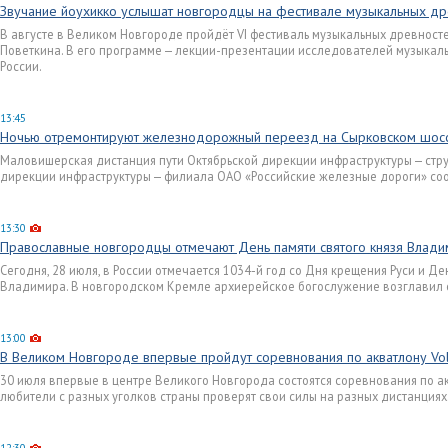
Звучание йоухикко услышат новгородцы на фестивале музыкальных д
В августе в Великом Новгороде пройдёт VI фестиваль музыкальных древнос
Поветкина. В его программе — лекции-презентации исследователей музыкаль
России.
13:45
Ночью отремонтируют железнодорожный переезд на Сырковском шос
Маловишерская дистанция пути Октябрьской дирекции инфраструктуры — стр
дирекции инфраструктуры — филиала ОАО «Российские железные дороги» со
13:30
Православные новгородцы отмечают День памяти святого князя Влади
Сегодня, 28 июля, в России отмечается 1034-й год со Дня крещения Руси и Де
Владимира. В новгородском Кремле архиерейское богослужение возглавил 
13:00
В Великом Новгороде впервые пройдут соревнования по акватлону Vo
30 июля впервые в центре Великого Новгорода состоятся соревнования по а
любители с разных уголков страны проверят свои силы на разных дистанциях