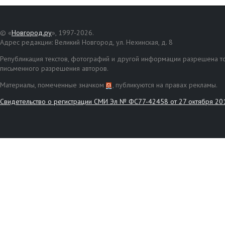
© «
Новгород.ру
», 1997-2026.
Адрес редакции: Великий Новгород, ул. Нехинская, д. 8
Републикация текстов, фотографий и другой информации разрешена то
письменного разрешения авторов.
Материалы, помеченные значком
, публикуются на правах рекламы.
Свидетельство о регистрации СМИ Эл № ФС77-42458 от 27 октября 20