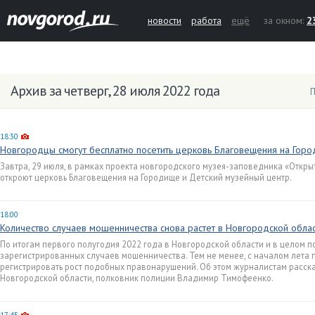
новости
работа
ещё
за окном:
2
Архив за четверг, 28 июля 2022 года
П
18:30
Новгородцы смогут бесплатно посетить церковь Благовещения на Гор
Завтра, 29 июля, в рамках проекта новгородского музея-заповедника «Откры
откроют церковь Благовещения на Городище и Детский музейный центр.
18:00
Количество случаев мошенничества снова растет в Новгородской обла
По итогам первого полугодия 2022 года в Новгородской области и в целом п
зарегистрированных случаев мошенничества. Тем не менее, с началом лета 
регистрировать рост подобных правонарушений. Об этом журналистам расск
Новгородской области, полковник полиции Владимир Тимофеенко.