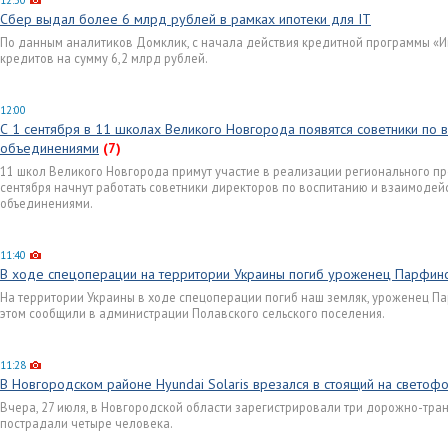
12:30
Сбер выдал более 6 млрд рублей в рамках ипотеки для IT
По данным аналитиков Домклик, с начала действия кредитной программы «Ип
кредитов на сумму 6,2 млрд рублей.
12:00
С 1 сентября в 11 школах Великого Новгорода появятся советники по 
объединениями
(7)
11 школ Великого Новгорода примут участие в реализации регионального про
сентября начнут работать советники директоров по воспитанию и взаимоде
объединениями.
11:40
В ходе спецоперации на территории Украины погиб уроженец Парфинс
На территории Украины в ходе спецоперации погиб наш земляк, уроженец П
этом сообщили в администрации Полавского сельского поселения.
11:28
В Новгородском районе Hyundai Solaris врезался в стоящий на светоф
Вчера, 27 июля, в Новгородской области зарегистрировали три дорожно-тран
пострадали четыре человека.