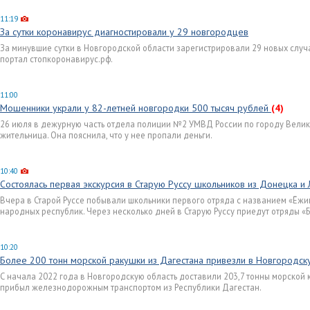
11:19
За сутки коронавирус диагностировали у 29 новгородцев
За минувшие сутки в Новгородской области зарегистрировали 29 новых случ
портал стопкоронавирус.рф.
11:00
Мошенники украли у 82-летней новгородки 500 тысяч рублей
(4)
26 июля в дежурную часть отдела полиции №2 УМВД России по городу Велик
жительница. Она пояснила, что у нее пропали деньги.
10:40
Состоялась первая экскурсия в Старую Руссу школьников из Донецка и 
Вчера в Старой Руссе побывали школьники первого отряда с названием «Ёжи
народных республик. Через несколько дней в Старую Руссу приедут отряды «
10:20
Более 200 тонн морской ракушки из Дагестана привезли в Новгородск
С начала 2022 года в Новгородскую область доставили 203,7 тонны морской 
прибыл железнодорожным транспортом из Республики Дагестан.