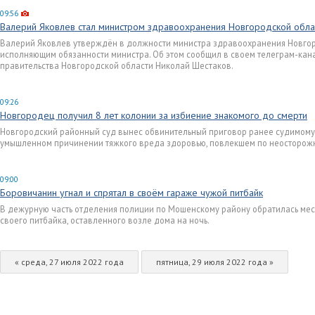
09:56
Валерий Яковлев стал министром здравоохранения Новгородской обла
Валерий Яковлев утверждён в должности министра здравоохранения Новгор
исполняющим обязанности министра. Об этом сообщил в своем телеграм-кан
правительства Новгородской области Николай Шестаков.
09:26
Новгородец получил 8 лет колонии за избиение знакомого до смерти
Новгородский районный суд вынес обвинительный приговор ранее судимому
умышленном причинении тяжкого вреда здоровью, повлекшем по неосторожн
09:00
Боровичанин угнал и спрятал в своём гараже чужой питбайк
В дежурную часть отделения полиции по Мошенскому району обратилась мес
своего питбайка, оставленного возле дома на ночь.
« среда, 27 июля 2022 года
пятница, 29 июля 2022 года »