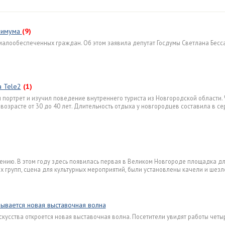
инимума
(9)
малообеспеченных граждан. Об этом заявила депутат Госдумы Светлана Бесс
a Tele2
(1)
 портрет и изучил поведение внутреннего туриста из Новгородской области.
возрасте от 30 до 40 лет. Длительность отдыха у новгородцев составила в с
ению. В этом году здесь появилась первая в Великом Новгороде площадка дл
 групп, сцена для культурных мероприятий, были установлены качели и шезл
ывается новая выставочная волна
искусства откроется новая выставочная волна. Посетители увидят работы четы