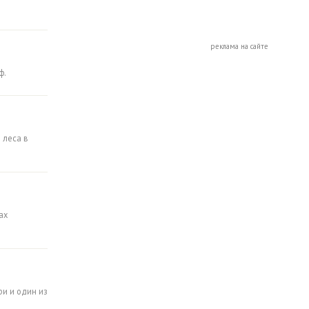
реклама на сайте
ф.
 леса в
ах
ри и один из