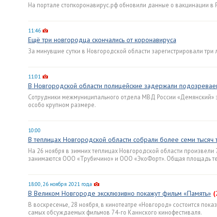
На портале стопкоронавирус.рф обновили данные о вакцинации в Р
11:46
Ещё три новгородца скончались от коронавируса
За минувшие сутки в Новгородской области зарегистрировали три 
11:01
В Новгородской области полицейские задержали подозреваем
Сотрудники межмуниципального отдела МВД России «Демянский» за
особо крупном размере.
10:00
В теплицах Новгородской области собрали более семи тысяч
На 26 ноября в зимних теплицах Новгородской области произвели 
занимаются ООО «Трубичино» и ООО «ЭкоФорт». Общая площадь теп
18:00, 26 ноября 2021 года
В Великом Новгороде эксклюзивно покажут фильм «Память»
(
В воскресенье, 28 ноября, в кинотеатре «Новгород» состоится пок
самых обсуждаемых фильмов 74-го Каннского кинофестиваля.