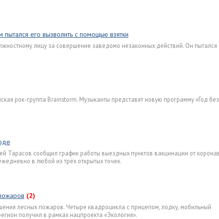
 пытался его вызволить с помощью взятки
жностному лицу за совершение заведомо незаконных действий. Он пытался 
йская рок-группа Brainstorm. Музыканты представят новую программу «Год без
оде
ей Тарасов сообщил график работы выездных пунктов вакцинации от корона
жедневно в любой из трёх открытых точек.
 пожаров
(2)
шения лесных пожаров. Четыре квадроцикла с прицепом, лодку, мобильный
егион получил в рамках нацпроекта «Экология».