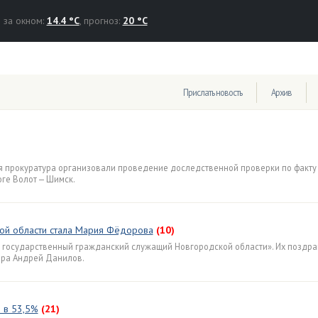
за окном:
14.4 °C
, прогноз:
20 °C
Прислать новость
Архив
я прокуратура организовали проведение доследственной проверки по факту
ге Волот — Шимск.
ой области стала Мария Фёдорова
(10)
й государственный гражданский служащий Новгородской области». Их поздр
ора Андрей Данилов.
 в 53,5%
(21)