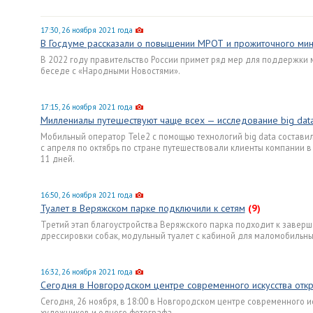
17:30, 26 ноября 2021 года
В Госдуме рассказали о повышении МРОТ и прожиточного м
В 2022 году правительство России примет ряд мер для поддержки 
беседе с «Народными Новостями».
17:15, 26 ноября 2021 года
Миллениалы путешествуют чаще всех — исследование big dat
Мобильный оператор Tele2 с помощью технологий big data составил
с апреля по октябрь по стране путешествовали клиенты компании в 
11 дней.
16:50, 26 ноября 2021 года
Туалет в Веряжском парке подключили к сетям
(9)
Третий этап благоустройства Веряжского парка подходит к заверш
дрессировки собак, модульный туалет с кабиной для маломобильных
16:32, 26 ноября 2021 года
Сегодня в Новгородском центре современного искусства откр
Сегодня, 26 ноября, в 18:00 в Новгородском центре современного 
художников и одного фотографа.