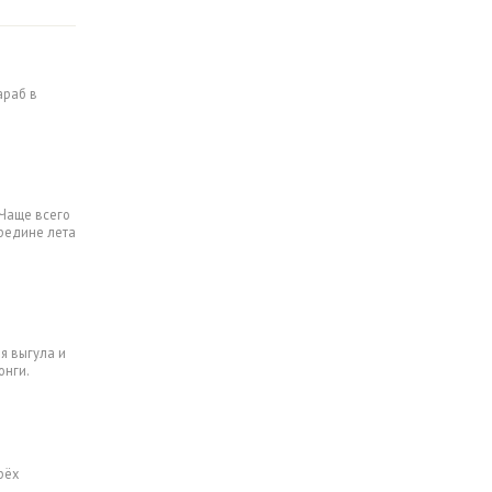
араб в
 Чаще всего
ередине лета
я выгула и
онги.
рёх