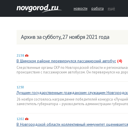
новости
работа
ещё
Архив за субботу, 27 ноября 2021 года
21:58
В Шимском районе перевернулся пассажирский автобус
(4)
Следственные органы СКР по Новгородской области и региональна
происшествия с пассажирским автобусом. Он перевернулся на доро
12:50
Лучшим государственным гражданским служащим Новгородск
26 ноября состоялось награждение победителей конкурса «Лучши
заместитель губернатора — руководитель администрации губернат
12:02
В Новгородской области коллективный иммунитет оценивается