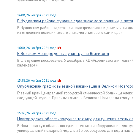
16:08, 26 ноября 2021 года
В Чудовском районе мужчина сдал знакомого полиции, а потом
В Чудовском районе задержали подозреваемого в даче взятки дол
из отделения полиции своего знакомого, которого сам и сдал.
16:00, 26 ноября 2021 года
В Великом Новгороде выступит группа Brainstorm
В следующее воскресенье, 5 декабря, в КЦ «Акрон» выступит латви
календаря».
15:58, 26 ноября 2021 года
Опубликован график выездной вакцинации в Великом Новгор
Главный врач Центральной городской клинической больницы Алекс
следующей неделе. Привиться жители Великого Новгорода смогут е
15:36, 26 ноября 2021 года
Новгородская область получила технику для тушения лесных
В Новгородскую область поступила техника и оборудование для ту
универсальный пожарный модуль и 13 резервуаров для воды наш р