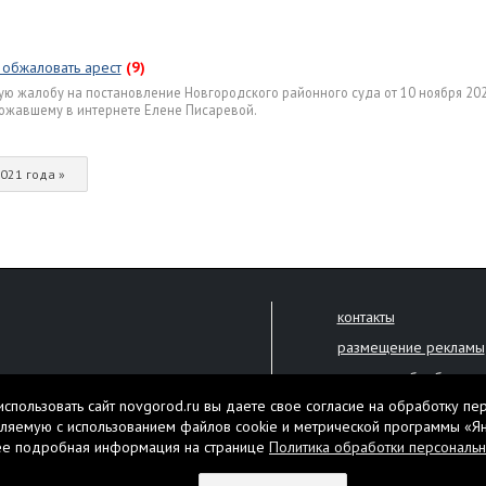
 обжаловать арест
(9)
ю жалобу на постановление Новгородского районного суда от 10 ноября 202
ожавшему в интернете Елене Писаревой.
021 года »
контакты
размещение рекламы
политика обработки 
решена только с письменного
спользовать сайт novgorod.ru вы даете свое согласие на обработку пе
Настоящий ресурс мо
ляемую с использованием файлов cookie и метрической программы «Я
екламы.
ее подробная информация на странице
Политика обработки персональ
Нашли ошибку? Выдели
тября 2010 года