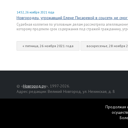
14:52, 26 ноября 2021 года
Новгородец, угрожавший Елене Писаревой в соцсети, не смог
Судебная коллегия по уголовным делам рассмотрела апелляционну
которому продлили срок содержания под стражей гражданину, угр
« пятница, 26 ноября 2021 года
воскресенье, 28 ноября 2
© «
Новгород.ру
», 1997-2026.
Адрес редакции: Великий Новгород, ул. Нехинская, д. 8
Републикация текстов, фотографий и другой информации раз
разрешения авторов.
Продолжая и
осуществ
Материалы, помеченные значком
, публикуются на правах р
Бол
Свидетельство о регистрации СМИ Эл № ФС77-42458 от 27 ок