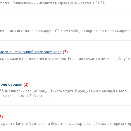
оссии. Коллективный иммунитет в стране оценивается в 51,8%.
летальных исхода коронавируса. Об этом сообщает портал стопкоронавирус.р
ого в незаконной заготовке леса
(2)
держали 63-летнего местного жителя. Его подозревают в незаконной рубке
 тонн овощей
(2)
7,5 тысячи тонн овощей защищённого грунта. Выращиванием овощей в теплиц
лиц составляет 21,3 гектара.
2)
аз драмы «Память» Апитчапонга Вирасетакула. Картина — обладатель приза жю