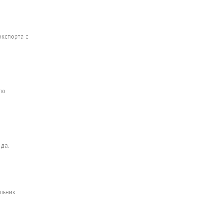
кспорта с
по
да.
льник