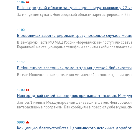
11:06
В Новгородской области за сутки коронавирус выявили у 22 ч
За минувшие сутки в Новгородской области зарегистрировали 22 н
11:00
В Боровичах зарегистрировали сразу несколько случаев мош
В дежурную часть МО МВД России «Боровичский» поступило сразу 
Боровичей на стационарные телефоны звонили якобы следователи
10:17
В Мошенском завершили ремонт здания детской бибилиотеки
В селе Мошенское завершили косметический ремонт в здании детск
10:00
Новгородский музей-заповедник приглашает отметить Между
Завтра, 1 июня, в Международный день защиты детей, Новгородски
интерактивные программы. Как сообщили в пресс-службе музея, сп
09:00
Концепцию благоустройства Царицынского источника доработ