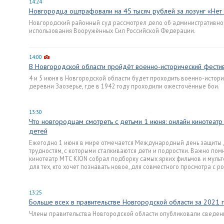
14:24
Новгородца оштрафовали на 45 тысяч рублей за лозунг «Нет
Новгородский районный суд рассмотрел дело об административно
использования Вооружённых Сил Российской Федерации.
14:00
В Новгородской области пройдёт военно-исторический фест
4 и 5 июня в Новгородской области будет проходить военно-исто
деревни Заозерье, где в 1942 году проходили ожесточённые бои.
13:30
Что новгородцам смотреть с детьми 1 июня: онлайн кинотеат
детей
Ежегодно 1 июня в мире отмечается Международный день защиты де
трудностям, с которыми сталкиваются дети и подростки. Важно пом
кинотеатр МТС KION собрал подборку самых ярких фильмов и мультс
для тех, кто хочет познавать новое, для совместного просмотра с 
13:25
Больше всех в правительстве Новгородской области за 2021 
Члены правительства Новгородской области опубликовали сведени