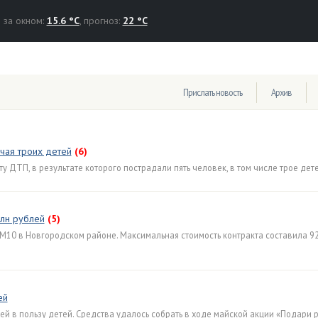
за окном:
15.6 °C
, прогноз:
22 °C
Прислать новость
Архив
чая троих детей
(6)
 ДТП, в результате которого пострадали пять человек, в том числе трое дете
лн рублей
(5)
 М10 в Новгородском районе. Максимальная стоимость контракта составила 92
ей
й в пользу детей. Средства удалось собрать в ходе майской акции «Подари 